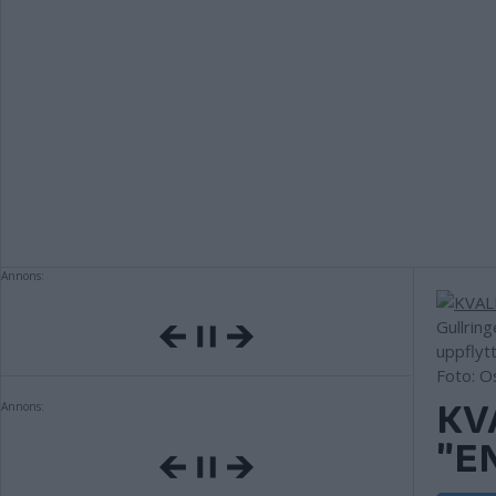
Annons:
Gullrin
uppflyt
Foto: O
KV
Annons:
"E