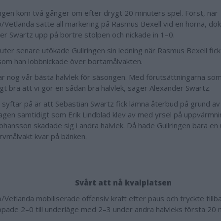
ngen kom två gånger om efter drygt 20 minuters spel. Först, när
/Vetlanda satte all markering på Rasmus Bexell vid en hörna, dö
er Swartz upp på bortre stolpen och nickade in 1–0.
uter senare utökade Gullringen sin ledning när Rasmus Bexell fick 
som han lobbnickade över bortamålvakten.
ar nog vår bästa halvlek för säsongen. Med förutsättningarna som 
igt bra att vi gör en sådan bra halvlek, säger Alexander Swartz.
 syftar på är att Sebastian Swartz fick lämna återbud på grund a
gen samtidigt som Erik Lindblad klev av med yrsel på uppvärmn
Johansson skadade sig i andra halvlek. Då hade Gullringen bara en
rvmålvakt kvar på bänken.
Svårt att nå kvalplatsen
/Vetlanda mobiliserade offensiv kraft efter paus och tryckte tillba
pade 2–0 till underläge med 2–3 under andra halvleks första 20 