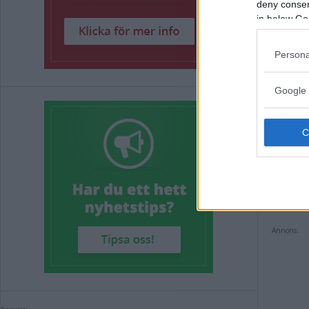
viktig m
deny consent
press m
in below Go
Persona
Daniel 
topplag
Google 
– Nu bli
men den
förstår 
och for
– Vi ha
serieko
däreft
Annons: