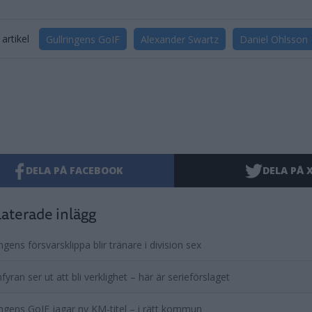
artikel
Gullringens GoIF
Alexander Swartz
Daniel Ohlsson
DELA PÅ FACEBOOK
DELA PÅ 
aterade inlägg
ingens försvarsklippa blir tränare i division sex
yran ser ut att bli verklighet – här är serieförslaget
ingens GoIF jagar ny KM-titel – i rätt kommun