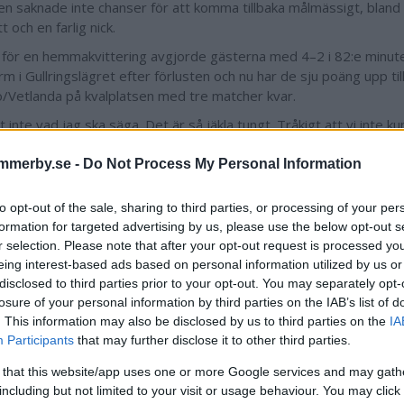
gen saknade inte chanser för att komma tillbaka målmässigt, bland
t och en farlig nick.
et för en hemmakvittering avgjorde gästerna med 4–2 i 82:e minut
m i Gullringslägret efter förlusten och nu har de sju poäng upp til
/Vetlanda på kvalplatsen med tre matcher kvar.
t inte vad jag ska säga. Det är så jäkla tungt. Tråkigt att vi inte 
Vi vet om att de är bra på att ställa om och vi tappade bollar i dål
enen Alexander Swartz, som satt kvar på Gullemons gräsmatta e
mmerby.se -
Do Not Process My Personal Information
nalen.
to opt-out of the sale, sharing to third parties, or processing of your per
"Finns en liten chans"
formation for targeted advertising by us, please use the below opt-out s
till ett större mirakel för att Gullringen ska kunna nå kvalplatsen.
r selection. Please note that after your opt-out request is processed y
införstådd med.
eing interest-based ads based on personal information utilized by us or
disclosed to third parties prior to your opt-out. You may separately opt-
nns en liten chans. Vi har själva satt oss i den här sitsen. Vi har ta
losure of your personal information by third parties on the IAB’s list of
 poäng mot Tenhult och Aneby. Det är matcher som vi ska vinna o
. This information may also be disclosed by us to third parties on the
IA
re andra halvlek här.
Participants
that may further disclose it to other third parties.
r du för känsla så här direkt efteråt?
 that this website/app uses one or more Google services and may gath
 så oerhört besviken över att vi tappar ledningen som vi har när vi
including but not limited to your visit or usage behaviour. You may click 