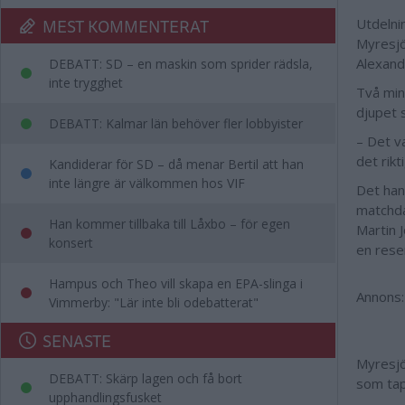
MEST KOMMENTERAT
Utdelni
Myresjö
Alexand
DEBATT: SD – en maskin som sprider rädsla,
inte trygghet
Två min
djupet 
DEBATT: Kalmar län behöver fler lobbyister
– Det v
det rikt
Kandiderar för SD – då menar Bertil att han
inte längre är välkommen hos VIF
Det han
matchda
Han kommer tillbaka till Låxbo – för egen
Martin 
konsert
en rese
Hampus och Theo vill skapa en EPA-slinga i
Annons:
Vimmerby: "Lär inte bli odebatterat"
SENASTE
Myresjö
DEBATT: Skärp lagen och få bort
som tap
upphandlingsfusket