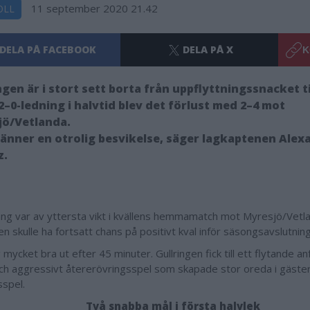
11 september 2020 21.42
OLL
DELA PÅ FACEBOOK
DELA PÅ X
K
ngen är i stort sett borta från uppflyttningssnacket til
2–0-ledning i halvtid blev det förlust med 2–4 mot
jö/Vetlanda.
känner en otrolig besvikelse, säger lagkaptenen Alex
z.
ng var av yttersta vikt i kvällens hemmamatch mot Myresjö/Vetla
en skulle ha fortsatt chans på positivt kval inför säsongsavslutnin
mycket bra ut efter 45 minuter. Gullringen fick till ett flytande an
och aggressivt återerövringsspel som skapade stor oreda i gäste
sspel.
Två snabba mål i första halvlek