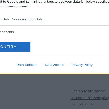
atch är. Vi kom inte ut och var med efter paus. Vi visste att de sk
 to Google and its third-party tags to use your data for below specifi
en vi blev stressade, nervösa, sprang runt och kom sent in i mån
ogle consent section.
"Större chans att vinna 170 miljoner"
l Data Processing Opt Outs
Ohlsson hade svårt att hitta ljusglimtar efter förlusten och tappa
en.
consents
r det väldigt tufft att nå kvalplatsen. Det finns fortfarande en teo
 är verkligen minimal. Det är större chans att vinna 170 miljoner
alla som är fotbollsintresserade och följer lokalfotbollen, säger D
CONFIRM
tsätter:
r fortfarande vår heder att spela för och ett ansvar gentemot övr
llegor. Det är bara att ladda om. Vi möter serieledaren hemma nä
Data Deletion
Data Access
Privacy Policy
er är det kommunderby mot Vimmerby.
Ossian Mathiasson
ossian.mathiasson@dag
070 378 71 16