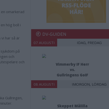
k en omarkerad
en hög boll i
DV-GUIDEN
vi har så är
07 AUGUSTI
IDAG, FREDAG
v sjukdom på
ingen och
 utespelare och
Vimmerby IF Herr
vs.
Gullringens GoIF
08 AUGUSTI
IMORGON, LÖRDAG
ka Gullringen,
minuter.
Skeppet Målilla