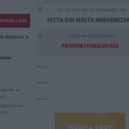
HITTA DIN NÄSTA MEDARBETA
OPIERA LÄNK
l division 3.
PRODUKTIONSLEDARE
ander
Annons:
Annons:
nda för att
gen.
Annons:
fallsspel och
rnas