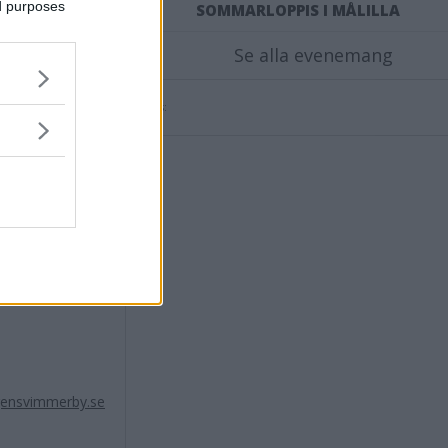
ulle sätta hög
ed purposes
SOMMARLOPPIS I MÅLILLA
ga situationer.
Se alla evenemang
d kontakt med
Annons:
retisk chans
 på Keno, det
aniel Ohlsson
iga
sta helg och
ensvimmerby.se