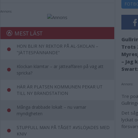
FOTB
Annons:
MEST LÄST
Gullri
HON BLIR NY REKTOR PÅ AL-SKOLAN –
Trots 
"JÄTTESPÄNNANDE"
Myres
– Jag 
Klockan klämtar – är jätteaffären på väg att
Swart
spricka?
Annons:
HÄR ÄR PLATSEN KOMMUNEN PEKAR UT
TILL NY BRANDSTATION
Tre poä
Gullring
Många drabbade lokalt – nu varnar
Det såg 
myndigheten
lyckat 
försvar
STUPFULL MAN PÅ TÅGET AVSLÖJADES MED
KNIV