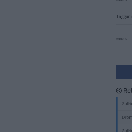
Taggar i 
Annons:
Rel
Gullr
Drömf
Gullr