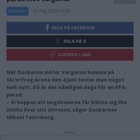
Visa privacy
31 maj 2024 17.00
SPEEDWAY
DELA PÅ FACEBOOK
DELA PÅ X
KOPIERA LÄNK
När Dackarna möter Vargarna hemma på
Skrotfrag Arena den 4 juni testar man något
helt nytt. Då är det nämligen dags för en EPA-
parad.
– Vi hoppas att ungdomarna får känna sig lite
stolta över sitt intresse, säger Dackarnas
Mikael Teurnberg.
Annons: