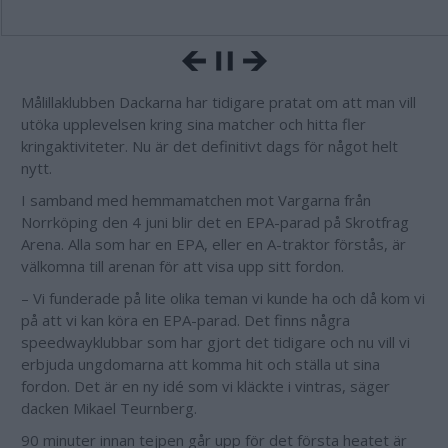
Målillaklubben Dackarna har tidigare pratat om att man vill
utöka upplevelsen kring sina matcher och hitta fler
kringaktiviteter. Nu är det definitivt dags för något helt
nytt.
I samband med hemmamatchen mot Vargarna från
Norrköping den 4 juni blir det en EPA-parad på Skrotfrag
Arena. Alla som har en EPA, eller en A-traktor förstås, är
välkomna till arenan för att visa upp sitt fordon.
– Vi funderade på lite olika teman vi kunde ha och då kom vi
på att vi kan köra en EPA-parad. Det finns några
speedwayklubbar som har gjort det tidigare och nu vill vi
erbjuda ungdomarna att komma hit och ställa ut sina
fordon. Det är en ny idé som vi kläckte i vintras, säger
dacken Mikael Teurnberg.
90 minuter innan tejpen går upp för det första heatet är