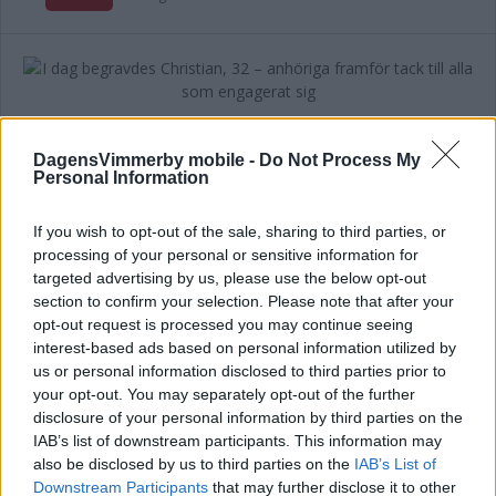
I dag begravdes Christian, 32 – anhöriga
framför tack till alla som engagerat sig
DagensVimmerby mobile -
Do Not Process My
Personal Information
NYHETER
07 augusti 2026 14.25
If you wish to opt-out of the sale, sharing to third parties, or
processing of your personal or sensitive information for
Annons:
targeted advertising by us, please use the below opt-out
section to confirm your selection. Please note that after your
opt-out request is processed you may continue seeing
interest-based ads based on personal information utilized by
Företagarna utmanar politikerna – vill
us or personal information disclosed to third parties prior to
se dem vid ishallen
your opt-out. You may separately opt-out of the further
disclosure of your personal information by third parties on the
NYHETER
07 augusti 2026 12.13
IAB’s list of downstream participants. This information may
also be disclosed by us to third parties on the
IAB’s List of
Downstream Participants
that may further disclose it to other