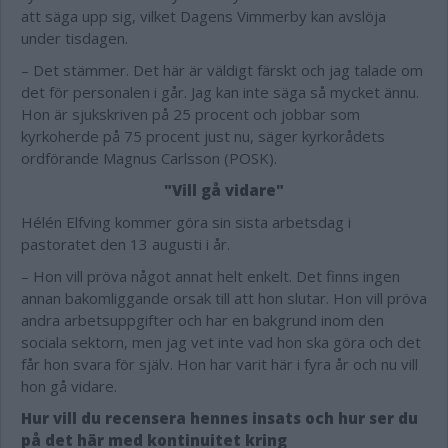
att säga upp sig, vilket Dagens Vimmerby kan avslöja
under tisdagen.
– Det stämmer. Det här är väldigt färskt och jag talade om
det för personalen i går. Jag kan inte säga så mycket ännu.
Hon är sjukskriven på 25 procent och jobbar som
kyrkoherde på 75 procent just nu, säger kyrkorådets
ordförande Magnus Carlsson (POSK).
"Vill gå vidare"
Hélén Elfving kommer göra sin sista arbetsdag i
pastoratet den 13 augusti i år.
– Hon vill pröva något annat helt enkelt. Det finns ingen
annan bakomliggande orsak till att hon slutar. Hon vill pröva
andra arbetsuppgifter och har en bakgrund inom den
sociala sektorn, men jag vet inte vad hon ska göra och det
får hon svara för själv. Hon har varit här i fyra år och nu vill
hon gå vidare.
Hur vill du recensera hennes insats och hur ser du
på det här med kontinuitet kring