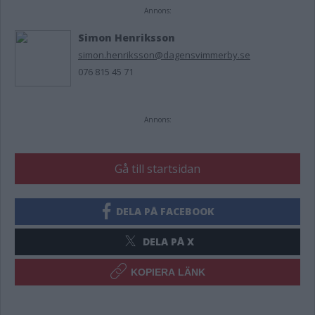
Annons:
Simon Henriksson
simon.henriksson@dagensvimmerby.se
076 815 45 71
Annons:
Gå till startsidan
DELA PÅ FACEBOOK
DELA PÅ X
KOPIERA LÄNK