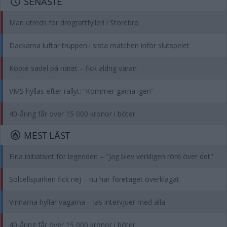
SENASTE
Man utreds för drograttfylleri i Storebro
Dackarna luftar truppen i sista matchen inför slutspelet
Köpte sadel på nätet – fick aldrig varan
VMS hyllas efter rallyt: “Kommer gärna igen”
40-åring får över 15 000 kronor i böter
MEST LÄST
Fina initiativet för legenden – "Jag blev verkligen rörd över det"
Solcellsparken fick nej – nu har företaget överklagat
Vinnarna hyllar vägarna – läs intervjuer med alla
40-åring får över 15 000 kronor i böter