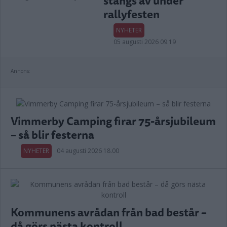
stängs av under
rallyfesten
NYHETER
05 augusti 2026 09.19
Annons:
Vimmerby Camping firar 75-årsjubileum
– så blir festerna
NYHETER
04 augusti 2026 18.00
Kommunens avrådan från bad består –
då görs nästa kontroll