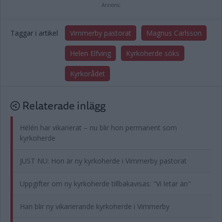
Annons:
Taggar i artikel
Vimmerby pastorat
Magnus Carlsson
Helen Elfving
Kyrkoherde söks
Kyrkorådet
Relaterade inlägg
Hélén har vikarierat – nu blir hon permanent som
kyrkoherde
JUST NU: Hon är ny kyrkoherde i Vimmerby pastorat
Uppgifter om ny kyrkoherde tillbakavisas: "Vi letar än"
Han blir ny vikarierande kyrkoherde i Vimmerby