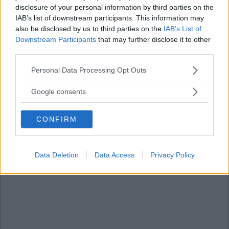
disclosure of your personal information by third parties on the
IAB’s list of downstream participants. This information may
also be disclosed by us to third parties on the
IAB’s List of
Downstream Participants
that may further disclose it to other
third parties.
Please note that this website/app uses one or more Google
Personal Data Processing Opt Outs
services and may gather and store information including but
not limited to your visit or usage behaviour. You may click to
Google consents
grant or deny consent to Google and its third-party tags to
use your data for below specified purposes in below Google
CONFIRM
consent section.
Data Deletion
Data Access
Privacy Policy