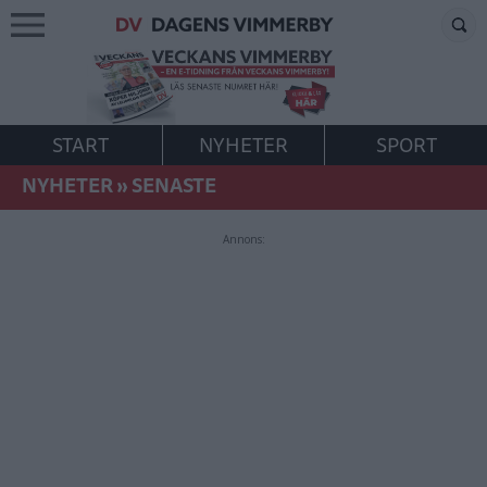
START
NYHETER
SPORT
NYHETER
»
SENASTE
Annons: