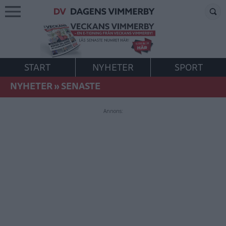
START
NYHETER
SPORT
NYHETER
»
SENASTE
Annons: