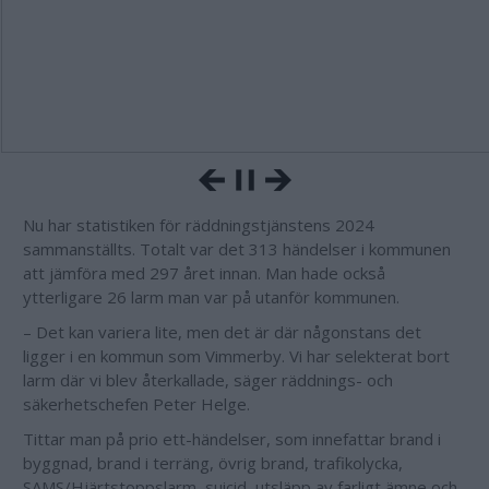
Nu har statistiken för räddningstjänstens 2024
sammanställts. Totalt var det 313 händelser i kommunen
att jämföra med 297 året innan. Man hade också
ytterligare 26 larm man var på utanför kommunen.
– Det kan variera lite, men det är där någonstans det
ligger i en kommun som Vimmerby. Vi har selekterat bort
larm där vi blev återkallade, säger räddnings- och
säkerhetschefen Peter Helge.
Tittar man på prio ett-händelser, som innefattar brand i
byggnad, brand i terräng, övrig brand, trafikolycka,
SAMS/Hjärtstoppslarm, suicid, utsläpp av farligt ämne och