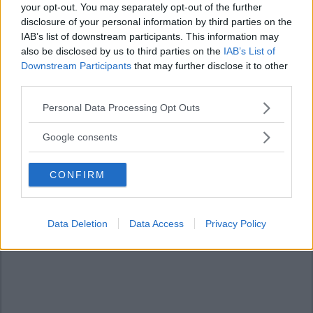
your opt-out. You may separately opt-out of the further
disclosure of your personal information by third parties on the
IAB’s list of downstream participants. This information may
also be disclosed by us to third parties on the
IAB’s List of
Downstream Participants
that may further disclose it to other
third parties.
Please note that this website/app uses one or more Google
Personal Data Processing Opt Outs
services and may gather and store information including but
not limited to your visit or usage behaviour. You may click to
Google consents
grant or deny consent to Google and its third-party tags to
use your data for below specified purposes in below Google
CONFIRM
consent section.
Data Deletion
Data Access
Privacy Policy