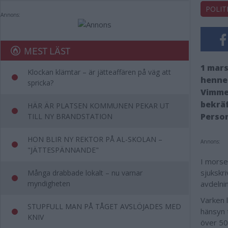
POLIT
Annons:
MEST LÄST
1 mar
Klockan klämtar – är jätteaffären på väg att
hennes
spricka?
Vimme
bekrä
HÄR ÄR PLATSEN KOMMUNEN PEKAR UT
Person
TILL NY BRANDSTATION
HON BLIR NY REKTOR PÅ AL-SKOLAN –
Annons:
"JÄTTESPÄNNANDE"
I morse
sjukskr
Många drabbade lokalt – nu varnar
myndigheten
avdelnin
Varken 
STUPFULL MAN PÅ TÅGET AVSLÖJADES MED
hänsyn 
KNIV
över 50