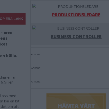
PRODUKTIONSLEDARE
OPIERA LÄNK
 – men
BUSINESS CONTROLLER
gens
lket
Annons:
en källa.
Annons:
dnaren är
Annons:
t från HR-
ll oss med
n lön en bit
r det om att