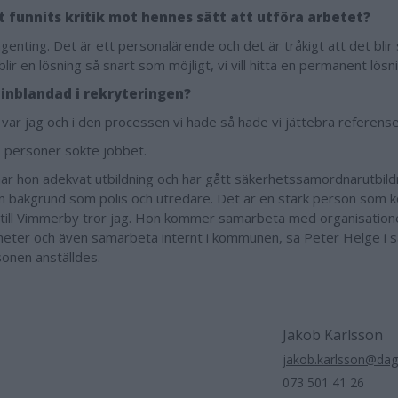
t funnits kritik mot hennes sätt att utföra arbetet?
ngenting. Det är ett personalärende och det är tråkigt att det blir
blir en lösning så snart som möjligt, vi vill hitta en permanent lösn
 inblandad i rekryteringen?
 var jag och i den processen vi hade så hade vi jättebra referense
0 personer sökte jobbet.
har hon adekvat utbildning och har gått säkerhetssamordnarutbild
n bakgrund som polis och utredare. Det är en stark person som 
till Vimmerby tror jag. Hon kommer samarbeta med organisation
eter och även samarbeta internt i kommunen, sa Peter Helge i
sonen anställdes.
Jakob Karlsson
jakob.karlsson@da
073 501 41 26