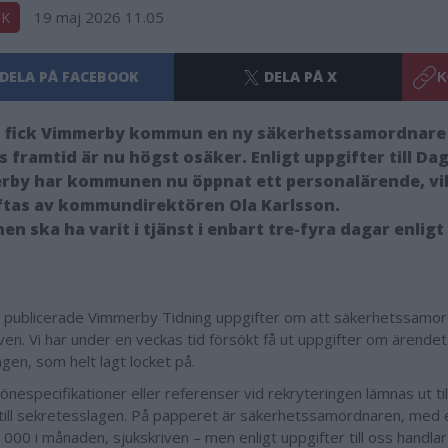
19 maj 2026 11.05
IK
DELA PÅ FACEBOOK
DELA PÅ X
K
s fick Vimmerby kommun en ny säkerhetssamordnare
 framtid är nu högst osäker. Enligt uppgifter till Da
rby har kommunen nu öppnat ett personalärende, vi
ftas av kommundirektören Ola Karlsson.
en ska ha varit i tjänst i enbart tre-fyra dagar enligt 
 publicerade Vimmerby Tidning uppgifter om att säkerhetssamor
iven. Vi har under en veckas tid försökt få ut uppgifter om ärende
gen, som helt lagt locket på.
lönespecifikationer eller referenser vid rekryteringen lämnas ut ti
till sekretesslagen. På papperet är säkerhetssamordnaren, med e
 000 i månaden, sjukskriven – men enligt uppgifter till oss handla