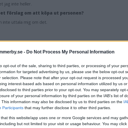
t jag inte heller.
det förslag om att köpa ut personen?
n inte uttala mig om det.
"Olyckligt givetvis"
mmerby.se -
Do Not Process My Personal Information
uppgifter till Dagens Vimmerby fanns det varningsflagg för perso
ingsarbetet. Hon ska bara ha jobbat i tre-fyra dagar, enligt en käl
to opt-out of the sale, sharing to third parties, or processing of your per
formation for targeted advertising by us, please use the below opt-out s
 kronor i månaden har kommunen kastat i sjön då de inte lyssnad
r selection. Please note that after your opt-out request is processed y
ällde henne trots dåliga referenser och utan provanställning”, skriv
eing interest-based ads based on personal information utilized by us or
disclosed to third parties prior to your opt-out. You may separately opt-
r inte inkopplad i rekryteringen, mer än så jag kan inte uttala mig
losure of your personal information by third parties on the IAB’s list of
n.
. This information may also be disclosed by us to third parties on the
IA
Participants
that may further disclose it to other third parties.
 du på att det blivit såhär?
 that this website/app uses one or more Google services and may gath
 olyckligt givetvis.
including but not limited to your visit or usage behaviour. You may click 