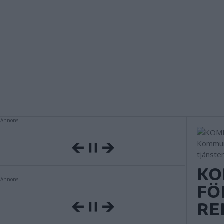
Annons:
Kommune
tjänste
KO
Annons:
FÖ
RE