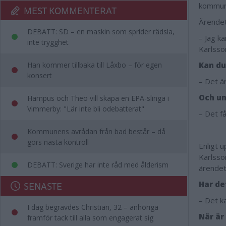
kommune
MEST KOMMENTERAT
Ärendet
DEBATT: SD – en maskin som sprider rädsla,
– Jag k
inte trygghet
Karlsso
Han kommer tillbaka till Låxbo – för egen
Kan du
konsert
– Det ä
Och un
Hampus och Theo vill skapa en EPA-slinga i
Vimmerby: "Lär inte bli odebatterat"
– Det få
Kommunens avrådan från bad består – då
görs nästa kontroll
Enligt u
Karlsso
DEBATT: Sverige har inte råd med ålderism
ärende
SENASTE
Har de
– Det ka
I dag begravdes Christian, 32 – anhöriga
När är
framför tack till alla som engagerat sig