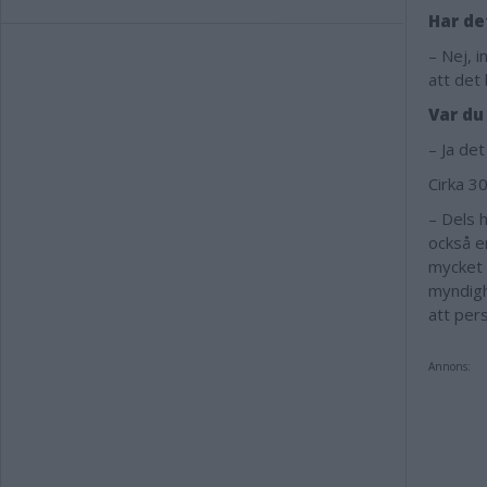
Har de
– Nej, i
att det 
Var du
– Ja det
Cirka 3
– Dels 
också e
mycket 
myndigh
att per
Annons: