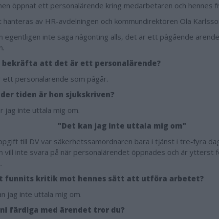
n öppnat ett personalärende kring medarbetaren och hennes f
 hanteras av HR-avdelningen och kommundirektören Ola Karlsso
an egentligen inte säga någonting alls, det är ett pågående ärend
n.
 bekräfta att det är ett personalärende?
r ett personalärende som pågår.
der tiden är hon sjukskriven?
r jag inte uttala mig om.
"Det kan jag inte uttala mig om"
ppgift till DV var säkerhetssamordnaren bara i tjänst i tre-fyra da
n vill inte svara på när personalärendet öppnades och är ytterst
t.
t funnits kritik mot hennes sätt att utföra arbetet?
n jag inte uttala mig om.
 ni färdiga med ärendet tror du?