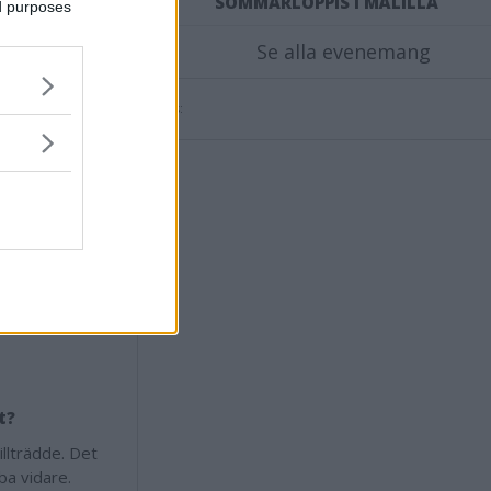
SOMMARLOPPIS I MÅLILLA
ed purposes
om tillfällig
Se alla evenemang
beklagligt. Vi
Annons:
et. Kenneth är
ch man får
säger
om ärendet, det
ill att
t?
illträdde. Det
ba vidare.