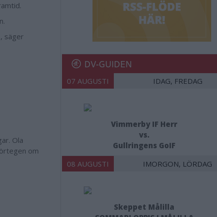
ramtid.
n.
e, säger
DV-GUIDEN
07 AUGUSTI
IDAG, FREDAG
Vimmerby IF Herr
vs.
gar. Ola
Gullringens GoIF
 förtegen om
08 AUGUSTI
IMORGON, LÖRDAG
Skeppet Målilla