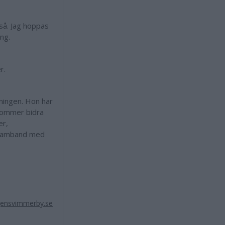
 så. Jag hoppas
ing.
r.
ningen. Hon har
kommer bidra
er,
 samband med
gensvimmerby.se