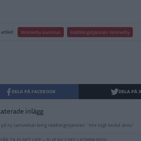
artikel
Vimmerby kommun
Räddningstjänsten Vimmerby
DELA PÅ FACEBOOK
DELA PÅ 
aterade inlägg
r på ny samverkan kring räddningstjänsten: "Inte tagit beslut ännu"
FÅR TA KLIVET UPP – BLIR NY CHEF I KOMMUNEN