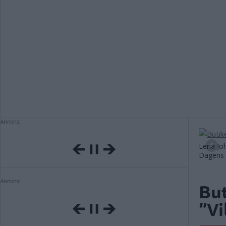
Annons:
Lena Joh
Dagens 
Annons:
But
”Vi