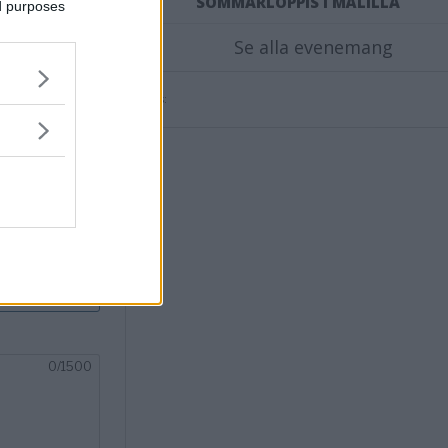
SOMMARLOPPIS I MÅLILLA
ed purposes
X
Se alla evenemang
Annons:
nsvimmerby.se.