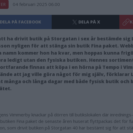
04 februari 2025 06.00
TER
DELA PÅ FACEBOOK
DELA PÅ X
K
att ha drivit butik på Storgatan i sex år bestämde sig
son nyligen för att stänga sin butik Fina paket. We
 namn kommer hon ha kvar, men hoppas kunna frigör
era ledigt utan den fysiska butiken. Hennes sortime
ortfarande finnas att köpa i en hörna på Tempo i Vi
kände att jag ville göra något för mig själv, förklarar
t många och långa dagar med både fysisk butik och b
ätet.
ens Vimmerby knackar på dörren till butikslokalen där inrednings
butiken Fina paket de senaste åren huserat flyttpackas det för ful
on, som drivit butiken på Storgatan 40 har bestämt sig för att st