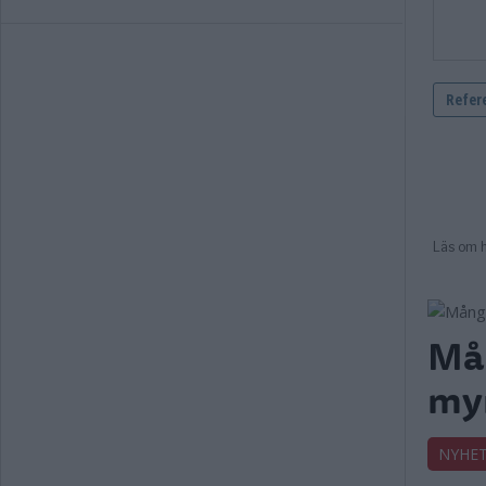
Mån
my
NYHE