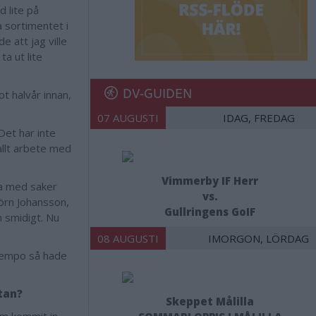
d lite på
 sortimentet i
e att jag ville
a ut lite
DV-GUIDEN
t halvår innan,
07 AUGUSTI
IDAG, FREDAG
Det har inte
 allt arbete med
Vimmerby IF Herr
a med saker
vs.
örn Johansson,
Gullringens GoIF
h smidigt. Nu
08 AUGUSTI
IMORGON, LÖRDAG
 Tempo så hade
atan?
Skeppet Målilla