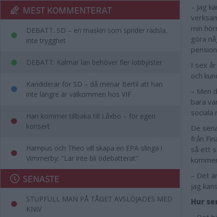
– Jag kä
MEST KOMMENTERAT
verksam
min hörn
DEBATT: SD – en maskin som sprider rädsla,
göra någ
inte trygghet
pension
DEBATT: Kalmar län behöver fler lobbyister
I sex å
och kun
Kandiderar för SD – då menar Bertil att han
– Men d
inte längre är välkommen hos VIF
bara var
sociala 
Han kommer tillbaka till Låxbo – för egen
konsert
De sena
från Fi
Hampus och Theo vill skapa en EPA-slinga i
så ett 
Vimmerby: "Lär inte bli odebatterat"
kommer 
– Det ä
SENASTE
jag kans
STUPFULL MAN PÅ TÅGET AVSLÖJADES MED
Hur se
KNIV