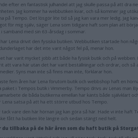
nde efter en fantastisk julhandel att jag skulle passa på att dra ne
heten. Jag kommer ha webbutiken kvar, och så kommer jag utöka
a på Tempo. Det lösgör lite tid så jag kan vara mer ledig. Jag känd
ot för mig själv, säger Lena som tidigare haft som plan att börja t
 i samband med sin 63-årsdag i sommar.
r har Lena drivit den fysiska butiken. Webbutiken startade hon någo
dunderlaget har det inte varit något fel på, menar hon.
et har varit mycket jobb att både ha fysisk butik och på webben. 
it att vara här utan det har varit beställningar och ordrar, och så
medier. Syns man inte så finns man inte, förklarar hon.
ste fem åren har Lena förutom butik och webbshop haft en hörn
na paket i Tempos butik i Vimmerby. Tempo drivs av Lenas man Bj
samarbete de båda butikerna emellan har känts både självklart oc
Lena satsa på att ha ett större utbud hos Tempo.
r tack vare den här hörnan jag kan göra så här. Hade vi inte haft
ke fått ha butiken lite längre och sedan stängt ned helt.
r du tillbaka på de här åren som du haft butik på Storg