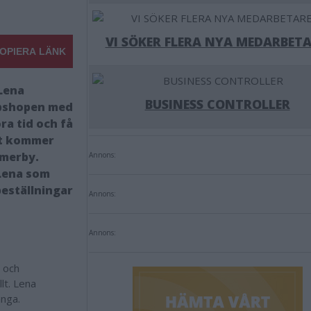
VI SÖKER FLERA NYA MEDARBETA
OPIERA LÄNK
 Lena
BUSINESS CONTROLLER
bbshopen med
a tid och få
nt kommer
mmerby.
Annons:
 Lena som
eställningar
Annons:
Annons:
- och
lt. Lena
änga.