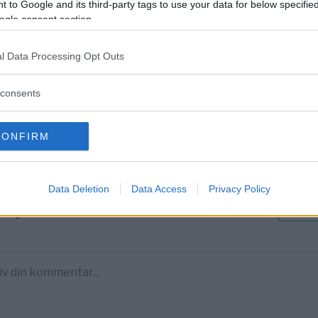
 to Google and its third-party tags to use your data for below specifi
DELA PÅ FACEBOOK
DELA PÅ 
ogle consent section.
aterade inlägg
l Data Processing Opt Outs
lyste någon att dela lokalen med – nu flyttar Lenas verksamhet in
consents
entera
CONFIRM
tarerna nedan omfattas inte av utgivningsbeviset för www.dage
Data Deletion
Data Access
Privacy Policy