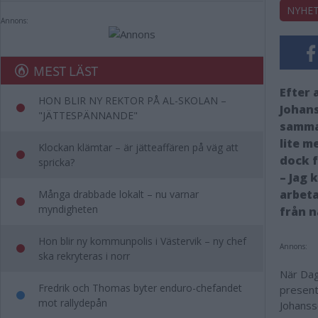
NYHE
Annons:
MEST LÄST
Efter 
HON BLIR NY REKTOR PÅ AL-SKOLAN –
Johans
"JÄTTESPÄNNANDE"
samma
lite m
Klockan klämtar – är jätteaffären på väg att
dock f
spricka?
– Jag 
arbeta
Många drabbade lokalt – nu varnar
myndigheten
från n
Hon blir ny kommunpolis i Västervik – ny chef
Annons:
ska rekryteras i norr
När Dag
Fredrik och Thomas byter enduro-chefandet
present
mot rallydepån
Johanss