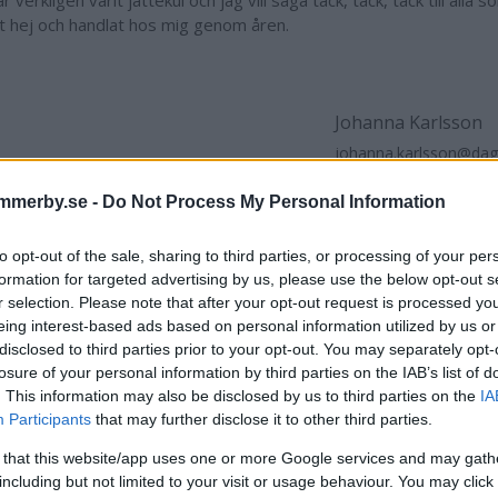
r verkligen varit jättekul och jag vill säga tack, tack, tack till alla
t hej och handlat hos mig genom åren.
Johanna Karlsson
johanna.karlsson@da
070 818 84 77
mmerby.se -
Do Not Process My Personal Information
to opt-out of the sale, sharing to third parties, or processing of your per
formation for targeted advertising by us, please use the below opt-out s
r selection. Please note that after your opt-out request is processed y
artikel
Fina Paket
Lena Johansson
eing interest-based ads based on personal information utilized by us or
disclosed to third parties prior to your opt-out. You may separately opt-
losure of your personal information by third parties on the IAB’s list of
. This information may also be disclosed by us to third parties on the
IA
Participants
that may further disclose it to other third parties.
 that this website/app uses one or more Google services and may gath
including but not limited to your visit or usage behaviour. You may click 