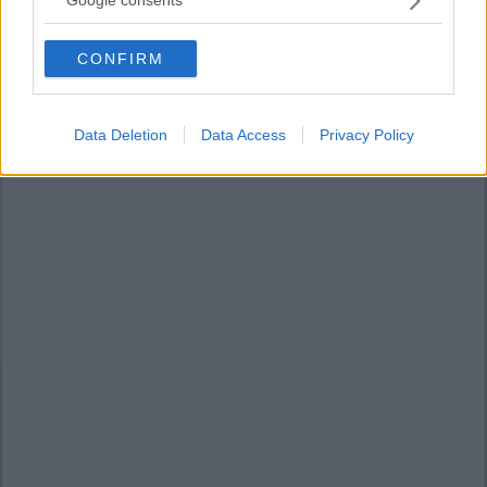
Google consents
grant or deny consent to Google and its third-party tags to
use your data for below specified purposes in below Google
CONFIRM
consent section.
Data Deletion
Data Access
Privacy Policy