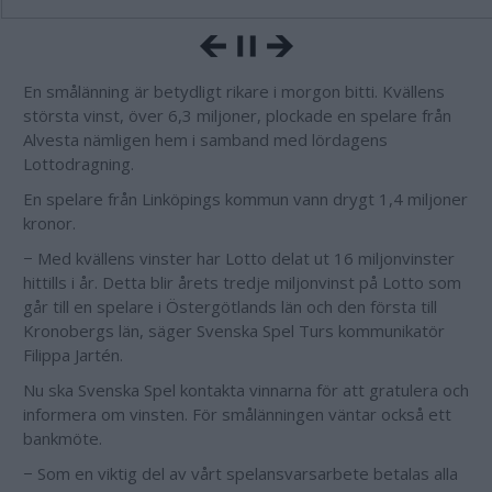
En smålänning är betydligt rikare i morgon bitti. Kvällens
största vinst, över 6,3 miljoner, plockade en spelare från
Alvesta nämligen hem i samband med lördagens
Lottodragning.
En spelare från Linköpings kommun vann drygt 1,4 miljoner
kronor.
− Med kvällens vinster har Lotto delat ut 16 miljonvinster
hittills i år. Detta blir årets tredje miljonvinst på Lotto som
går till en spelare i Östergötlands län och den första till
Kronobergs län, säger Svenska Spel Turs kommunikatör
Filippa Jartén.
Nu ska Svenska Spel kontakta vinnarna för att gratulera och
informera om vinsten. För smålänningen väntar också ett
bankmöte.
− Som en viktig del av vårt spelansvarsarbete betalas alla