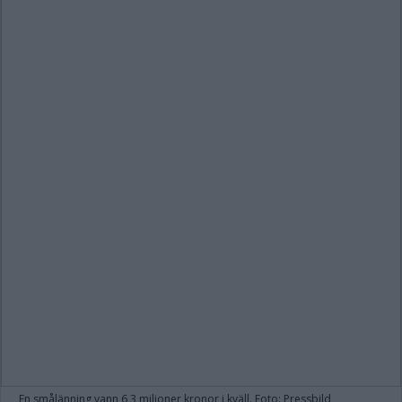
En smålänning vann 6,3 miljoner kronor i kväll. Foto: Pressbild