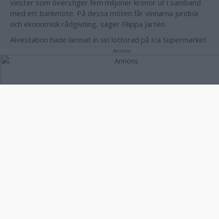
vinster som överstiger fem miljoner kronor ut i samband
med ett bankmöte. På dessa möten får vinnarna juridisk
och ekonomisk rådgivning, säger Filippa Jartén.
Alvestabon hade lämnat in sin lottorad på Ica Supermarket
i Alvesta.
Annons:
Annons: