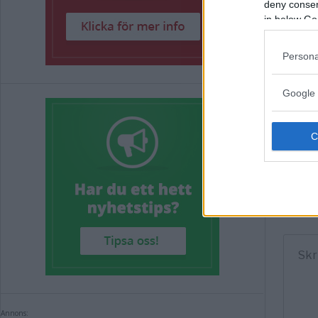
deny consent
Arbet
in below Go
Arbet
Persona
Så så
Google 
Komm
Kommen
Annons: