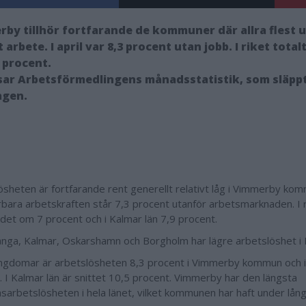
by tillhör fortfarande de kommuner där allra flest
t arbete. I april var 8,3 procent utan jobb. I riket tota
 procent.
sar Arbetsförmedlingens månadsstatistik, som släpp
gen.
ösheten är fortfarande rent generellt relativt låg i Vimmerby ko
rbara arbetskraften står 7,3 procent utanför arbetsmarknaden. I r
 det om 7 procent och i Kalmar län 7,9 procent.
nga, Kalmar, Oskarshamn och Borgholm har lägre arbetslöshet i 
ngdomar är arbetslösheten 8,3 procent i Vimmerby kommun och i 
. I Kalmar län är snittet 10,5 procent. Vimmerby har den längsta
arbetslösheten i hela länet, vilket kommunen har haft under lång