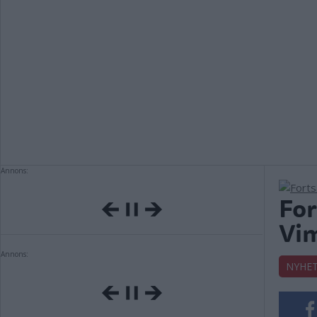
Annons:
For
Vi
Annons:
NYHE