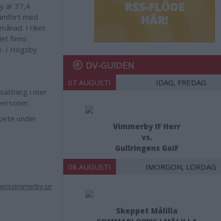
by är 37,4
jämfört med
månad. I riket
et finns
y. I Högsby
DV-GUIDEN
07 AUGUSTI
IDAG, FREDAG
sättning i mer
personer.
rbete under
Vimmerby IF Herr
vs.
Gullringens GoIF
08 AUGUSTI
IMORGON, LÖRDAG
ensvimmerby.se
Skeppet Målilla