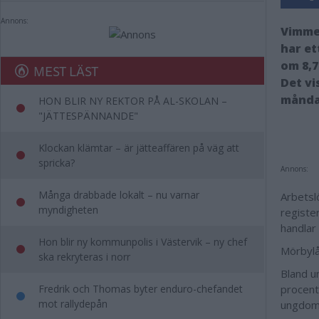
Annons:
Vimmer
har et
om 8,7
MEST LÄST
Det vi
månda
HON BLIR NY REKTOR PÅ AL-SKOLAN –
"JÄTTESPÄNNANDE"
Klockan klämtar – är jätteaffären på väg att
spricka?
Annons:
Många drabbade lokalt – nu varnar
Arbetsl
myndigheten
registe
handlar
Hon blir ny kommunpolis i Västervik – ny chef
Mörbylå
ska rekryteras i norr
Bland u
Fredrik och Thomas byter enduro-chefandet
procent
mot rallydepån
ungdoms