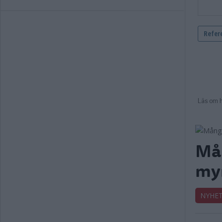
Mån
my
NYHE