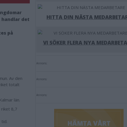
 ungdomar
HITTA DIN NÄSTA MEDARBETA
lt handlar det
tes på
VI SÖKER FLERA NYA MEDARBETA
Annons:
mmun. Av den
Annons:
iket totalt
Annons:
Kalmar län.
riket 8,7
 tid.