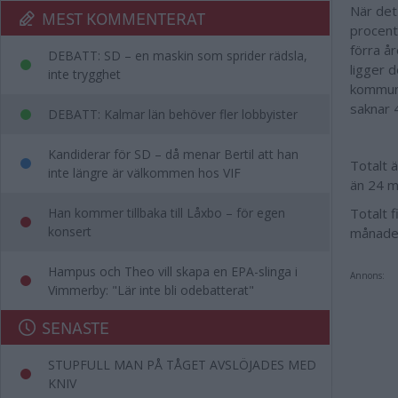
När det 
MEST KOMMENTERAT
procent
förra å
DEBATT: SD – en maskin som sprider rädsla,
ligger 
inte trygghet
kommune
saknar 
DEBATT: Kalmar län behöver fler lobbyister
Kandiderar för SD – då menar Bertil att han
Totalt 
inte längre är välkommen hos VIF
än 24 m
Han kommer tillbaka till Låxbo – för egen
Totalt 
konsert
månade
Hampus och Theo vill skapa en EPA-slinga i
Annons:
Vimmerby: "Lär inte bli odebatterat"
SENASTE
STUPFULL MAN PÅ TÅGET AVSLÖJADES MED
KNIV