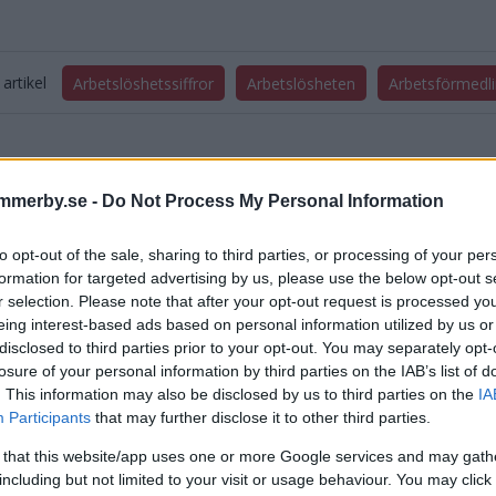
artikel
Arbetslöshetssiffror
Arbetslösheten
Arbetsförmedl
mmerby.se -
Do Not Process My Personal Information
to opt-out of the sale, sharing to third parties, or processing of your per
formation for targeted advertising by us, please use the below opt-out s
DELA PÅ FACEBOOK
DELA PÅ 
r selection. Please note that after your opt-out request is processed y
eing interest-based ads based on personal information utilized by us or
disclosed to third parties prior to your opt-out. You may separately opt-
aterade inlägg
losure of your personal information by third parties on the IAB’s list of
. This information may also be disclosed by us to third parties on the
IA
r arbetslösheten ut i Vimmerby
Participants
that may further disclose it to other third parties.
 that this website/app uses one or more Google services and may gath
rdlåg ungdomsarbetslöshet i Vimmerby
including but not limited to your visit or usage behaviour. You may click 