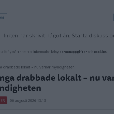
ga drabbade lokalt – nu va
ndigheten
TER
06 augusti 2026 15.13