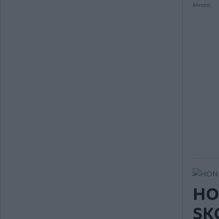
Annons:
HO
SK