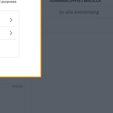
SOMMARLOPPIS I MÅLILLA
ed purposes
Se alla evenemang
Annons:
nsvimmerby.se.