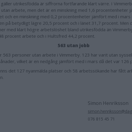
gäller utrikesfödda är siffrorna fortfarande klart värre. I Vimmer
 utan arbete, men det är en minskning med 1,6 procentenheter 
ret och en minskning med 0,2 procentenheter jämfört med i mars 
den på betydligt lägre 20,5 procent och i länet 31,7 procent. Men d
r med klart högre arbetslöshet bland utrikesfödda än Vimmerb
48 procent arbete och i Hultsfred 44,2 procent.
563 utan jobb
är 563 personer utan arbete i Vimmerby. 123 har varit utan syssel
ånader, vilket är en nedgång jämfört med i mars då det var 126 
finns det 127 nyanmälda platser och 58 arbetssökande har fått a
n.
Simon Henriksson
simon.henriksson@dag
076 815 45 71