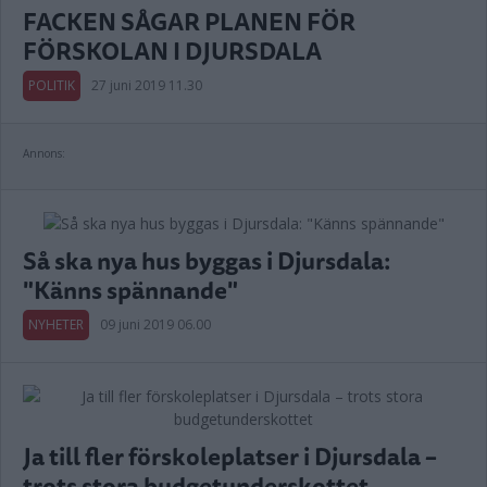
FACKEN SÅGAR PLANEN FÖR
FÖRSKOLAN I DJURSDALA
POLITIK
27 juni 2019 11.30
Annons:
Så ska nya hus byggas i Djursdala:
"Känns spännande"
NYHETER
09 juni 2019 06.00
Ja till fler förskoleplatser i Djursdala –
trots stora budgetunderskottet