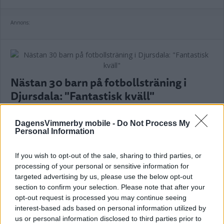
Annons:
Nästan 30 barn på fotbollsträning i
Djursdala: "Fantastisk kväll"
FOTBOLL
28 juni 2018 08.47
DagensVimmerby mobile -
Do Not Process My
Personal Information
If you wish to opt-out of the sale, sharing to third parties, or
processing of your personal or sensitive information for
targeted advertising by us, please use the below opt-out
Personal och elever avtackades i
section to confirm your selection. Please note that after your
Djursdala
opt-out request is processed you may continue seeing
interest-based ads based on personal information utilized by
NYHETER
23 juni 2018 06.00
us or personal information disclosed to third parties prior to