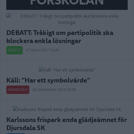
FÖRSKOLAN
DEBATT: Tråkigt om partipolitik ska
blockera enkla lösningar
DEBATT
27 mars 2017 13.20
Käll: ”Har ett symbolvärde”
NÄRINGSLIV
26 september 2016 04.00
Karlssons frispark enda glädjeämnet för
Djursdala SK