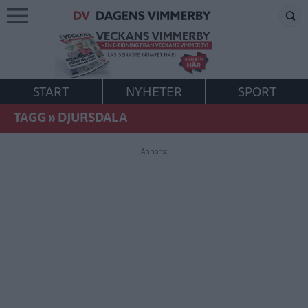
START
NYHETER
SPORT
TAGG
»
DJURSDALA
Annons: