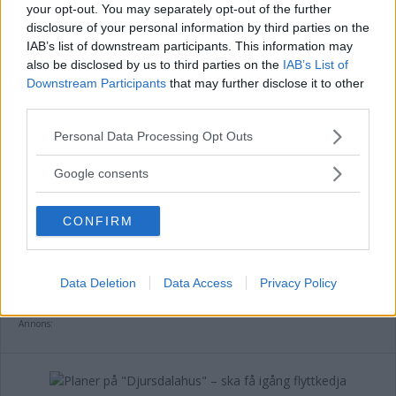
your opt-out. You may separately opt-out of the further
disclosure of your personal information by third parties on the
Annons:
IAB’s list of downstream participants. This information may
also be disclosed by us to third parties on the
IAB’s List of
Downstream Participants
that may further disclose it to other
third parties.
Varm och välbesökt Djursdaladag
Please note that this website/app uses one or more Google
Personal Data Processing Opt Outs
services and may gather and store information including but
NYHETER
11 juni 2018 11.00
not limited to your visit or usage behaviour. You may click to
Google consents
grant or deny consent to Google and its third-party tags to
use your data for below specified purposes in below Google
CONFIRM
consent section.
Dags för ny upplaga av Djursdaladagen
NYHETER
08 juni 2018 06.00
Data Deletion
Data Access
Privacy Policy
Annons: