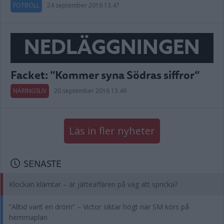
FOTBOLL
24 september 2016 13.47
NEDLÄGGNINGEN
Facket: ”Kommer syna Södras siffror”
NÄRINGSLIV
20 september 2016 13.49
Läs in fler nyheter
SENASTE
Klockan klämtar – är jätteaffären på väg att spricka?
”Alltid varit en dröm” – Victor siktar högt när SM körs på
hemmaplan