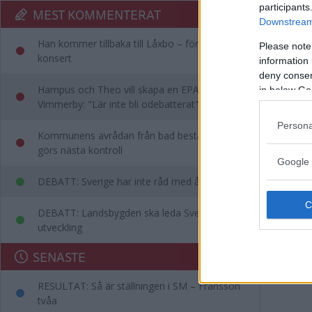
participants
MEST KOMMENTERAT
Downstream 
Han kommer tillbaka till Låxbo – för egen
Please note
konsert
information 
deny consent
Hampus och Theo vill skapa en EPA-slinga i
in below Go
Vimmerby: "Lär inte bli odebatterat"
Persona
Kommunens avrådan från bad består – då
görs nästa kontroll
Google 
DEBATT: Sverige har inte råd med ålderism
DEBATT: Landsbygden ska leda Sveriges
utveckling
SENASTE
RESULTAT: Så är ställningen i SM – Fransson
tvåa