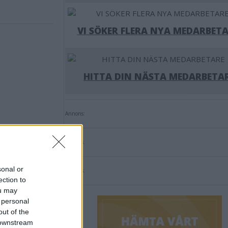
VI SÖKER FLERA NYA MEDARBETA
HITTA DIN NÄSTA MEDARBETA
Annons:
Annons:
sonal or
Annons:
ection to
ou may
 personal
out of the
 downstream