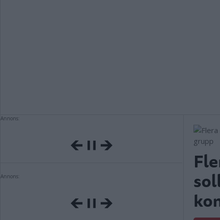
Annons:
Fle
sol
Annons:
kom