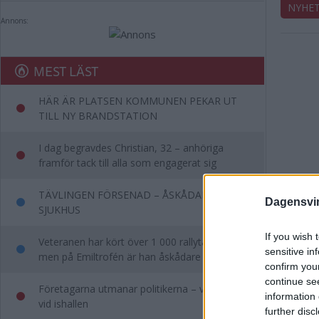
NYHE
Annons:
MEST LÄST
HÄR ÄR PLATSEN KOMMUNEN PEKAR UT
TILL NY BRANDSTATION
I dag begravdes Christian, 32 – anhöriga
framför tack till alla som engagerat sig
TÄVLINGEN FÖRSENAD – ÅSKÅDARE TILL
Dagensvi
SJUKHUS
If you wish 
Veteranen har kört över 1 000 rallytävlingar –
sensitive in
men på Emiltrofén är han åskådare
confirm you
continue se
Företagarna utmanar politikerna – vill se dem
information 
vid ishallen
further disc