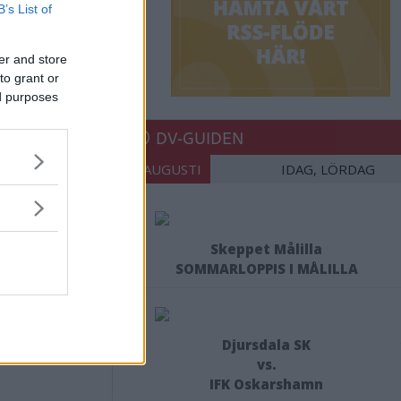
orebro
B’s List of
er and store
to grant or
ed purposes
DV-GUIDEN
08 AUGUSTI
IDAG, LÖRDAG
Skeppet Målilla
SOMMARLOPPIS I MÅLILLA
Djursdala SK
vs.
IFK Oskarshamn