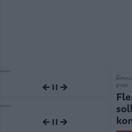
Annons:
Fle
sol
Annons:
kom