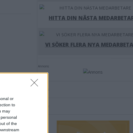
HITTA DIN NÄSTA MEDARBETA
VI SÖKER FLERA NYA MEDARBETA
Annons:
Annons:
sonal or
ection to
Annons:
ou may
 personal
out of the
 downstream