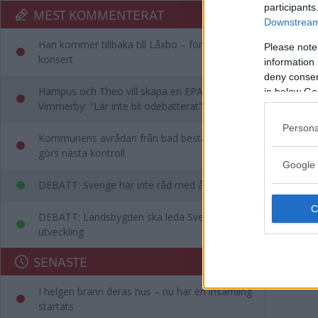
Dol
participants
MEST KOMMENTERAT
Downstream 
Han kommer tillbaka till Låxbo – för egen
FOTB
Please note
konsert
information 
deny consent
Hampus och Theo vill skapa en EPA-slinga i
in below Go
Vimmerby: "Lär inte bli odebatterat"
Persona
Kommunens avrådan från bad består – då
görs nästa kontroll
Google 
DEBATT: Sverige har inte råd med ålderism
DEBATT: Landsbygden ska leda Sveriges
utveckling
SENASTE
I helgen brann deras hus – nu har en insamling
startats