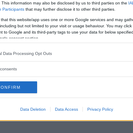
dis går in som mittback i St
. This information may also be disclosed by us to third parties on the
IA
Participants
that may further disclose it to other third parties.
OLL
19 maj 2016 16.40
 that this website/app uses one or more Google services and may gath
including but not limited to your visit or usage behaviour. You may click 
 to Google and its third-party tags to use your data for below specifi
ogle consent section.
Läs in fler nyheter
l Data Processing Opt Outs
consents
CONFIRM
Data Deletion
Data Access
Privacy Policy