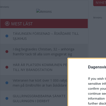
NYHE
Annons:
Annons:
MEST LÄST
TÄVLINGEN FÖRSENAD – ÅSKÅDARE TILL
SJUKHUS
I dag begravdes Christian, 32 – anhöriga
framför tack till alla som engagerat sig
HÄR ÄR PLATSEN KOMMUNEN PEKAR UT
Dagensvi
TILL NY BRANDSTATION
If you wish 
Veteranen har kört över 1 000 rallytävlingar –
sensitive in
men på Emiltrofén är han åskådare
confirm you
continue se
GULLRINGSGRABBARNA SÄNKTE
information 
GULLRINGEN I DERBYT
further disc