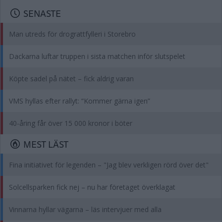
SENASTE
Man utreds för drograttfylleri i Storebro
Dackarna luftar truppen i sista matchen inför slutspelet
Köpte sadel på nätet – fick aldrig varan
VMS hyllas efter rallyt: “Kommer gärna igen”
40-åring får över 15 000 kronor i böter
MEST LÄST
Fina initiativet för legenden – "Jag blev verkligen rörd över det"
Solcellsparken fick nej – nu har företaget överklagat
Vinnarna hyllar vägarna – läs intervjuer med alla