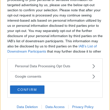
targeted advertising by us, please use the below opt-out
section to confirm your selection. Please note that after your
opt-out request is processed you may continue seeing
Efter fyra månader i Locknevi: "Vi trivs
interest-based ads based on personal information utilized by
verkligen här"
us or personal information disclosed to third parties prior to
your opt-out. You may separately opt-out of the further
REPORTAGE
05 februari 2017 16.26
disclosure of your personal information by third parties on the
IAB’s list of downstream participants. This information may
also be disclosed by us to third parties on the
IAB’s List of
Nytt nederlag för mannens protest mot
Downstream Participants
that may further disclose it to other
boende för ensamkommande
third parties.
POLITIK
15 december 2016 18.00
Please note that this website/app uses one or more Google
Personal Data Processing Opt Outs
services and may gather and store information including but
not limited to your visit or usage behaviour. You may click to
Google consents
Annons:
grant or deny consent to Google and its third-party tags to
use your data for below specified purposes in below Google
CONFIRM
consent section.
Flytten klar – de ensamkommande har
Data Deletion
Data Access
Privacy Policy