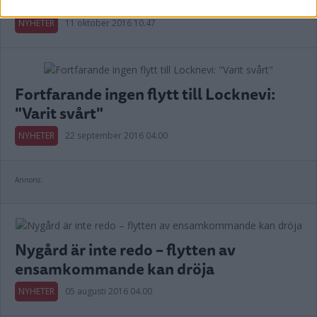
lämnat Vimarhaga
NYHETER
11 oktober 2016 10.47
Fortfarande ingen flytt till Locknevi:
"Varit svårt"
NYHETER
22 september 2016 04.00
Annons:
Nygård är inte redo – flytten av
ensamkommande kan dröja
NYHETER
05 augusti 2016 04.00