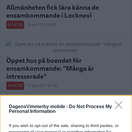
Allmänheten fick lära känna de
ensamkommande i Locknevi
NYHETER
05 juli 2017 09.00
Öppet hus på boendet för
ensamkommande: "Många är
intresserade"
NYHETER
27 juni 2017 07.00
Annons:
DagensVimmerby mobile -
Do Not Process My
Personal Information
SÖNDAGSREPORTAG
If you wish to opt-out of the sale, sharing to third parties, or
processing of your personal or sensitive information for