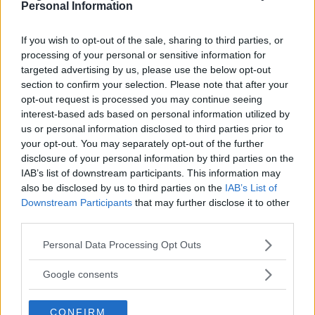
Personal Information
POLITIK
13 april 2018 06.00
If you wish to opt-out of the sale, sharing to third parties, or
processing of your personal or sensitive information for
targeted advertising by us, please use the below opt-out
section to confirm your selection. Please note that after your
LIBERALERNAS VALLÖFTE: STÄNGDA
opt-out request is processed you may continue seeing
SKOLOR OCH HÖJDA AVGIFTER
interest-based ads based on personal information utilized by
us or personal information disclosed to third parties prior to
POLITIK
11 april 2018 14.11
your opt-out. You may separately opt-out of the further
disclosure of your personal information by third parties on the
IAB’s list of downstream participants. This information may
Annons:
also be disclosed by us to third parties on the
IAB’s List of
Downstream Participants
that may further disclose it to other
third parties.
Please note that this website/app uses one or more Google
Personal Data Processing Opt Outs
Pulssatsning på Rumskulla skola: "Rätt
services and may gather and store information including but
väg att gå"
not limited to your visit or usage behaviour. You may click to
Google consents
grant or deny consent to Google and its third-party tags to
NYHETER
12 december 2017 18.00
use your data for below specified purposes in below Google
CONFIRM