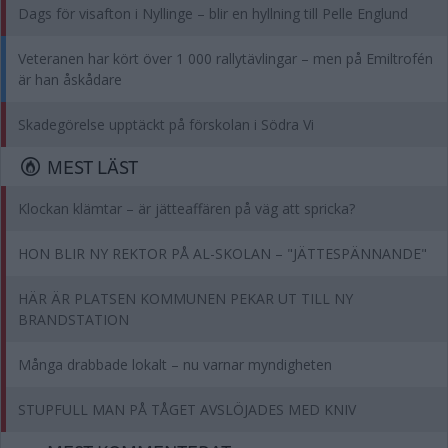
Dags för visafton i Nyllinge – blir en hyllning till Pelle Englund
Veteranen har kört över 1 000 rallytävlingar – men på Emiltrofén
är han åskådare
Skadegörelse upptäckt på förskolan i Södra Vi
MEST LÄST
Klockan klämtar – är jätteaffären på väg att spricka?
HON BLIR NY REKTOR PÅ AL-SKOLAN – "JÄTTESPÄNNANDE"
HÄR ÄR PLATSEN KOMMUNEN PEKAR UT TILL NY
BRANDSTATION
Många drabbade lokalt – nu varnar myndigheten
STUPFULL MAN PÅ TÅGET AVSLÖJADES MED KNIV