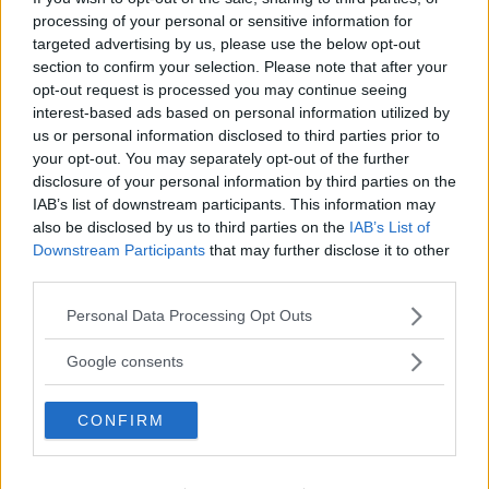
Annons:
processing of your personal or sensitive information for
targeted advertising by us, please use the below opt-out
section to confirm your selection. Please note that after your
opt-out request is processed you may continue seeing
interest-based ads based on personal information utilized by
Föräldrar oroliga efter mötet i
us or personal information disclosed to third parties prior to
Rumskulla: "Sorgligt om man sparar på
your opt-out. You may separately opt-out of the further
barnen"
disclosure of your personal information by third parties on the
IAB’s list of downstream participants. This information may
NYHETER
28 oktober 2023 05.00
also be disclosed by us to third parties on the
IAB’s List of
Downstream Participants
that may further disclose it to other
third parties.
Please note that this website/app uses one or more Google
Personal Data Processing Opt Outs
Så går det med utredningsuppdraget:
services and may gather and store information including but
"Inte hunnit det ännu"
not limited to your visit or usage behaviour. You may click to
Google consents
grant or deny consent to Google and its third-party tags to
POLITIK
18 juni 2023 04.00
use your data for below specified purposes in below Google
CONFIRM
consent section.
Annons: