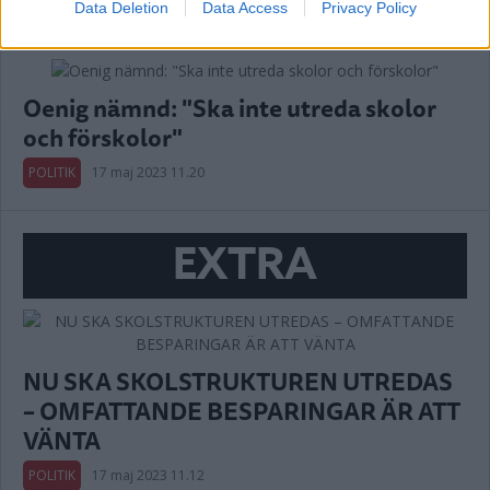
Data Deletion
Data Access
Privacy Policy
Oenig nämnd: "Ska inte utreda skolor
och förskolor"
POLITIK
17 maj 2023 11.20
EXTRA
NU SKA SKOLSTRUKTUREN UTREDAS
– OMFATTANDE BESPARINGAR ÄR ATT
VÄNTA
POLITIK
17 maj 2023 11.12