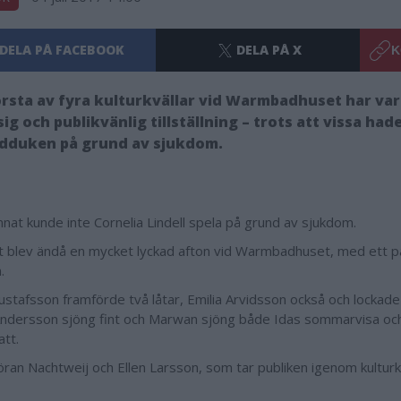
DELA PÅ FACEBOOK
DELA PÅ X
K
rsta av fyra kulturkvällar vid Warmbadhuset har vari
ig och publikvänlig tillställning – trots att vissa had
ndduken på grund av sjukdom.
nnat kunde inte Cornelia Lindell spela på grund av sjukdom.
 blev ändå en mycket lyckad afton vid Warmbadhuset, med ett pa
n.
stafsson framförde två låtar, Emilia Arvidsson också och lockade ti
ndersson sjöng fint och Marwan sjöng både Idas sommarvisa och
att.
ran Nachtweij och Ellen Larsson, som tar publiken igenom kulturkv