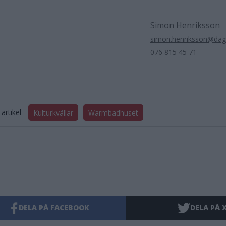
Simon Henriksson
simon.henriksson@dag
076 815 45 71
artikel
Kulturkvällar
Warmbadhuset
DELA PÅ FACEBOOK
DELA PÅ 