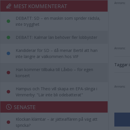
Annons:
MEST KOMMENTERAT
DEBATT: SD – en maskin som sprider rädsla,
inte trygghet
DEBATT: Kalmar län behöver fler lobbyister
Annons:
Kandiderar för SD – då menar Bertil att han
inte längre är välkommen hos VIF
Taggar i 
Han kommer tillbaka till Låxbo – för egen
konsert
Annons:
Hampus och Theo vill skapa en EPA-slinga i
Vimmerby: "Lär inte bli odebatterat"
SENASTE
Klockan klämtar – är jätteaffären på väg att
spricka?