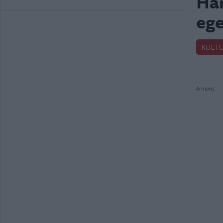
Han
ege
KULT
Annons: