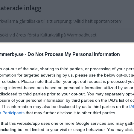
aterade inlägg
rkvällarna går tillbaka till sitt ursprung: ”Alltid haft spontaniteten”
sökt vid årets första Kulturkväll på Warmbadhuset
kfavoriter återvänder till Warmbadhuset
mmerby.se -
Do Not Process My Personal Information
är Maya Gustafsson sjunger Om du lämnade mig nu
to opt-out of the sale, sharing to third parties, or processing of your per
formation for targeted advertising by us, please use the below opt-out s
för en ny musiksommar vid Warmbadhuset – premiär i kväll
r selection. Please note that after your opt-out request is processed y
entera
eing interest-based ads based on personal information utilized by us or
disclosed to third parties prior to your opt-out. You may separately opt-
tarerna nedan omfattas inte av utgivningsbeviset för www.dage
losure of your personal information by third parties on the IAB’s list of
. This information may also be disclosed by us to third parties on the
IA
Participants
that may further disclose it to other third parties.
 that this website/app uses one or more Google services and may gath
including but not limited to your visit or usage behaviour. You may click 