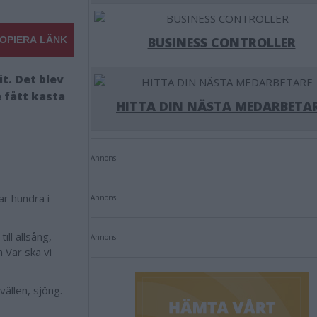
OPIERA LÄNK
BUSINESS CONTROLLER
t. Det blev
e fått kasta
HITTA DIN NÄSTA MEDARBETA
Annons:
r hundra i
Annons:
ll allsång,
Annons:
 Var ska vi
ällen, sjöng.