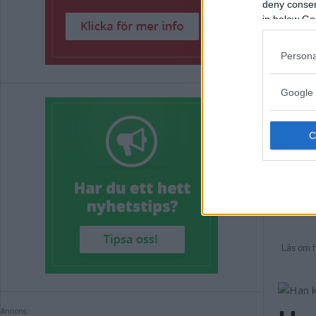
deny consent
in below Go
Persona
Google 
Annons: