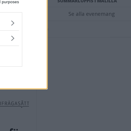
SOMMARLOPPIS I MÅLILLA
ed purposes
Se alla evenemang
Annons: