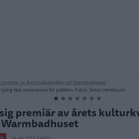
sjöng Idas sommarvisa för publiken. Foton: Simon Henriksson
ig premiär av årets kulturk
d Warmbadhuset
04 juli 2017 14.00
UR