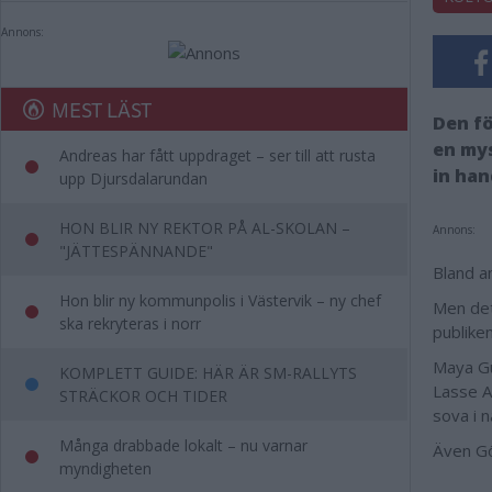
Annons:
MEST LÄST
Den fö
en mys
Andreas har fått uppdraget – ser till att rusta
in ha
upp Djursdalarundan
HON BLIR NY REKTOR PÅ AL-SKOLAN –
Annons:
"JÄTTESPÄNNANDE"
Bland a
Hon blir ny kommunpolis i Västervik – ny chef
Men det
ska rekryteras i norr
publike
Maya Gu
KOMPLETT GUIDE: HÄR ÄR SM-RALLYTS
Lasse A
STRÄCKOR OCH TIDER
sova i n
Många drabbade lokalt – nu varnar
Även Gö
myndigheten