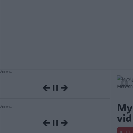
Annons:
Marwan 
Mys
Annons:
vi
KULT