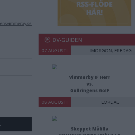
ensvimmerby.se
DV-GUIDEN
07 AUGUSTI
IMORGON, FREDAG
Vimmerby IF Herr
vs.
Gullringens GoIF
08 AUGUSTI
LÖRDAG
X
Skeppet Målilla