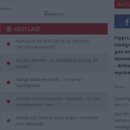
KULT
Annons:
MEST LÄST
Pippi
HON BLIR NY REKTOR PÅ AL-SKOLAN –
Lindg
"JÄTTESPÄNNANDE"
gav en
Vimme
Klockan klämtar – är jätteaffären på väg att
– Bild
spricka?
mycket
Många drabbade lokalt – nu varnar
myndigheten
Annons:
Egentli
Hon blir ny kommunpolis i Västervik – ny chef
den 21 
ska rekryteras i norr
Den för
Fredrik och Thomas byter enduro-chefandet
sattes 
mot rallydepån
onsdage