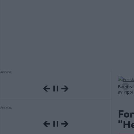
Annons:
Barntea
av Pipp
Annons:
For
"He