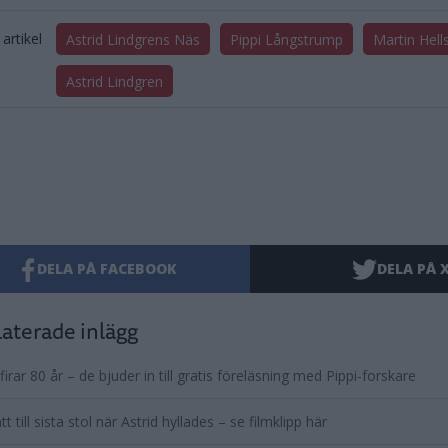
artikel
Astrid Lindgrens Näs
Pippi Långstrump
Martin Hell
Astrid Lindgren
DELA PÅ FACEBOOK
DELA PÅ 
aterade inlägg
 firar 80 år – de bjuder in till gratis föreläsning med Pippi-forskare
tt till sista stol när Astrid hyllades – se filmklipp här