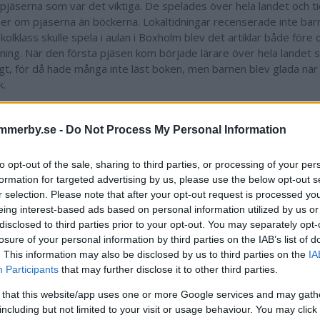
 pjäserna som var det viktiga. De spelades över hela landet och t
er om pjäserna än böckerna. Lokaltidningar recenserade inte barn
olklass skulle spela i aulan i Boxholm blev det artiklar både före 
ning. När den första pjäsen kom började lärare över hela landet 
ligt, för då hade många inte läst boken, men barnen blev glada nä
k.
"Bilden stämmer inte"
itt föredrag berörde Martin Hellström också mycket kring Astrid
mmerby.se -
Do Not Process My Personal Information
 här i Vimmerby.
to opt-out of the sale, sharing to third parties, or processing of your per
ld som återkommer om barn- och ungdomstiden i Vimmerby är att 
formation for targeted advertising by us, please use the below opt-out s
ed kulturlivet och att teater knappast fanns i Vimmerby. Jag satte 
r selection. Please note that after your opt-out request is processed y
gsarkivet och tittade på nykterhetsrörelsen. Bilden av att det var 
eing interest-based ads based on personal information utilized by us or
 inte. Det hände väldigt mycket. Om Astrid inte gick dit, om hon
disclosed to third parties prior to your opt-out. You may separately opt-
 hon haft ett intresse att lyfta fram den här tiden som en tråkig kon
losure of your personal information by third parties on the IAB’s list of
ndom är frågan. Jag tror att svaret ligger i det sista.
. This information may also be disclosed by us to third parties on the
IA
artin Hellströms efterforskningar var nykterhetsrörelsen, som höll 
Participants
that may further disclose it to other third parties.
n, väldigt aktiv och allt Astrid Lindgren eftersökte fanns här.
 that this website/app uses one or more Google services and may gath
äste Fredrika Bremer, Ellen Key och August Strindberg. I sina prot
including but not limited to your visit or usage behaviour. You may click 