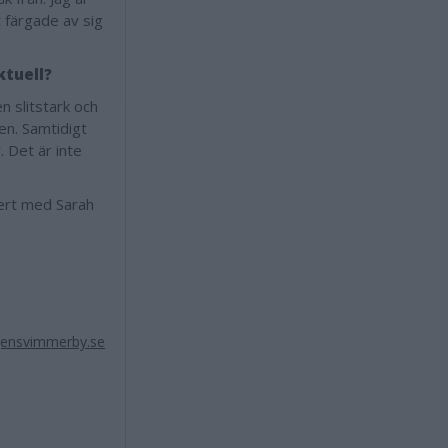
t färgade av sig
ktuell?
n slitstark och
gen. Samtidigt
. Det är inte
sert med Sarah
ensvimmerby.se