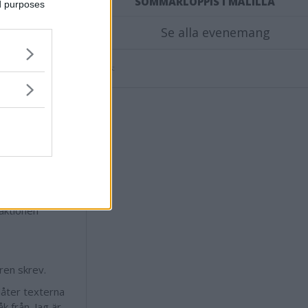
SOMMARLOPPIS I MÅLILLA
ed purposes
rde ut den till
Se alla evenemang
ställningar
Annons:
v att det var så
idning från
r inverkan.
aktionen
gren skrev.
låter texterna
k från. Jag är