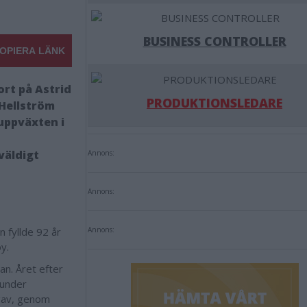
BUSINESS CONTROLLER
OPIERA LÄNK
rt på Astrid
PRODUKTIONSLEDARE
Hellström
 uppväxten i
väldigt
Annons:
Annons:
n fyllde 92 år
Annons:
by.
n. Året efter
 under
 gav, genom