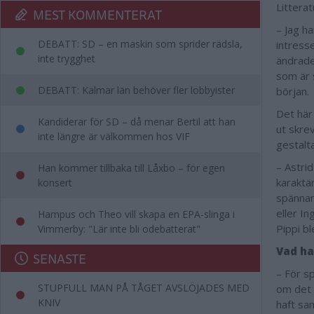
Littera
MEST KOMMENTERAT
– Jag h
DEBATT: SD – en maskin som sprider rädsla,
intress
inte trygghet
ändrade
som är 
DEBATT: Kalmar län behöver fler lobbyister
början.
Det här
Kandiderar för SD – då menar Bertil att han
ut skre
inte längre är välkommen hos VIF
gestalt
– Astri
Han kommer tillbaka till Låxbo – för egen
karaktär
konsert
spännan
eller In
Hampus och Theo vill skapa en EPA-slinga i
Pippi b
Vimmerby: "Lär inte bli odebatterat"
Vad ha
SENASTE
– För s
STUPFULL MAN PÅ TÅGET AVSLÖJADES MED
om det s
KNIV
haft sa