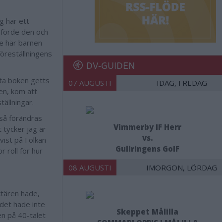
g har ett
mförde den och
de här barnen
föreställningens
DV-GUIDEN
sta boken getts
07 AUGUSTI
IDAG, FREDAG
en, kom att
tällningar.
 så förändras
Vimmerby IF Herr
t tycker jag är
vs.
vist på Folkan
Gullringens GoIF
r roll för hur
08 AUGUSTI
IMORGON, LÖRDAG
ktären hade,
 det hade inte
Skeppet Målilla
en på 40-talet