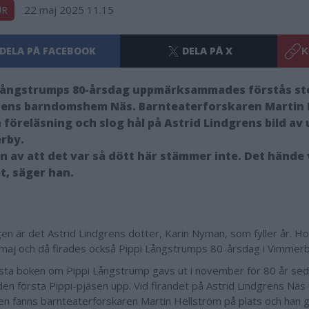
22 maj 2025 11.15
UR
DELA PÅ FACEBOOK
DELA PÅ X
K
 Långstrumps 80-årsdag uppmärksammades förstås sto
rens barndomshem Näs. Barnteaterforskaren Martin 
 föreläsning och slog hål på Astrid Lindgrens bild av
rby.
en av att det var så dött här stämmer inte. Det hände 
, säger han.
gen är det Astrid Lindgrens dotter, Karin Nyman, som fyller år. Ho
maj och då firades också Pippi Långstrumps 80-årsdag i Vimmer
sta boken om Pippi Långstrump gavs ut i november för 80 år seda
den första Pippi-pjäsen upp. Vid firandet på Astrid Lindgrens Näs
n fanns barnteaterforskaren Martin Hellström på plats och han