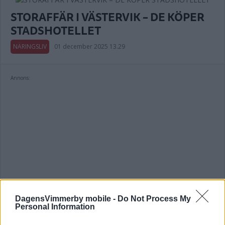
STORAFFÄR I VÄSTERVIK – DE KÖPER
STADSHOTELLET
NÄRINGSLIV
01 december 2025 13.29
Annons:
DagensVimmerby mobile -
Do Not Process My
Personal Information