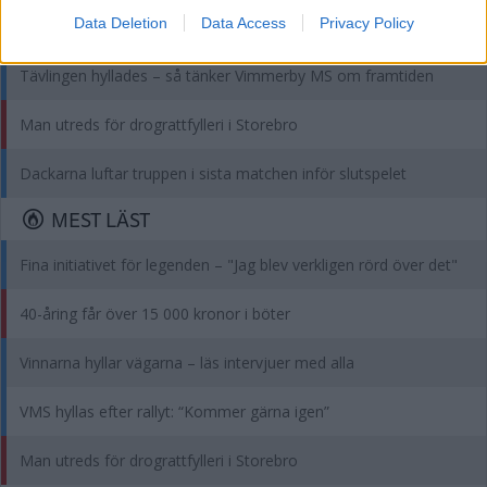
Data Deletion
Data Access
Privacy Policy
DEBATT: Fler ska få fast läkarkontakt
Tävlingen hyllades – så tänker Vimmerby MS om framtiden
Man utreds för drograttfylleri i Storebro
Dackarna luftar truppen i sista matchen inför slutspelet
MEST LÄST
Fina initiativet för legenden – "Jag blev verkligen rörd över det"
40-åring får över 15 000 kronor i böter
Vinnarna hyllar vägarna – läs intervjuer med alla
VMS hyllas efter rallyt: “Kommer gärna igen”
Man utreds för drograttfylleri i Storebro