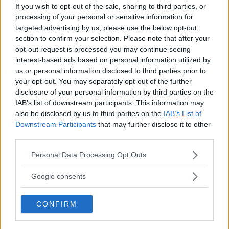
If you wish to opt-out of the sale, sharing to third parties, or
processing of your personal or sensitive information for
targeted advertising by us, please use the below opt-out
section to confirm your selection. Please note that after your
opt-out request is processed you may continue seeing
interest-based ads based on personal information utilized by
us or personal information disclosed to third parties prior to
your opt-out. You may separately opt-out of the further
ULVAEUS KÖPER RESTAURANGEN
disclosure of your personal information by third parties on the
OCH HOTELLET PÅ SLOTTSHOLMEN
IAB’s list of downstream participants. This information may
also be disclosed by us to third parties on the
IAB’s List of
NÄRINGSLIV
22 oktober 2018 17.12
Downstream Participants
that may further disclose it to other
third parties.
Please note that this website/app uses one or more Google
Personal Data Processing Opt Outs
Läs in fler nyheter
services and may gather and store information including but
not limited to your visit or usage behaviour. You may click to
Google consents
grant or deny consent to Google and its third-party tags to
SENASTE
use your data for below specified purposes in below Google
CONFIRM
consent section.
Efter ALV-besöket – hade repor på bilen