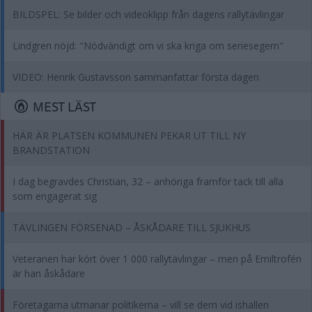
BILDSPEL: Se bilder och videoklipp från dagens rallytävlingar
Lindgren nöjd: "Nödvändigt om vi ska kriga om seriesegern"
VIDEO: Henrik Gustavsson sammanfattar första dagen
MEST LÄST
HÄR ÄR PLATSEN KOMMUNEN PEKAR UT TILL NY
BRANDSTATION
I dag begravdes Christian, 32 – anhöriga framför tack till alla
som engagerat sig
TÄVLINGEN FÖRSENAD – ÅSKÅDARE TILL SJUKHUS
Veteranen har kört över 1 000 rallytävlingar – men på Emiltrofén
är han åskådare
Företagarna utmanar politikerna – vill se dem vid ishallen