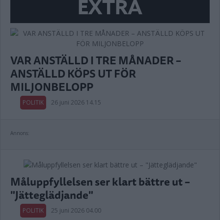
EXTRA
VAR ANSTÄLLD I TRE MÅNADER –
ANSTÄLLD KÖPS UT FÖR
MILJONBELOPP
POLITIK
26 juni 2026 14.15
Annons:
Måluppfyllelsen ser klart bättre ut –
"Jätteglädjande"
POLITIK
25 juni 2026 04.00