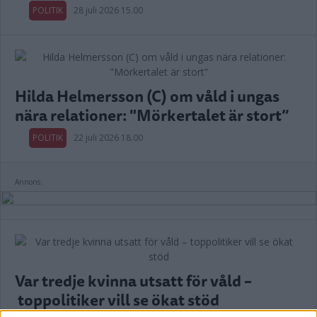
POLITIK
28 juli 2026 15.00
Hilda Helmersson (C) om våld i ungas
nära relationer: "Mörkertalet är stort”
POLITIK
22 juli 2026 18.00
Annons:
Var tredje kvinna utsatt för våld –
toppolitiker vill se ökat stöd