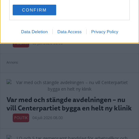
use your data for below specified purposes in below Google
CONFIRM
consent section.
Länets moderater höll val-kickoff i
Överum
Data Deletion
Data Access
Privacy Policy
POLITIK
05 juli 2026 06.00
Annons:
Var med och stängde avdelningen – nu
vill Centerpartiet bygga en helt ny klinik
POLITIK
04 juli 2026 08.00