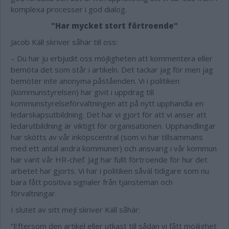
komplexa processer i god dialog.
"Har mycket stort förtroende"
Jacob Käll skriver såhär till oss:
– Du har ju erbjudit oss möjligheten att kommentera eller
bemöta det som står i artikeln. Det tackar jag för men jag
bemöter inte anonyma påståenden. Vi i politiken
(kommunstyrelsen) har givit i uppdrag till
kommunstyrelseförvaltningen att på nytt upphandla en
ledarskapsutbildning. Det har vi gjort för att vi anser att
ledarutbildning är viktigt för organisationen. Upphandlingar
har skötts av vår inköpscentral (som vi har tillsammans
med ett antal andra kommuner) och ansvarig i vår kommun
har varit vår HR-chef. Jag har fullt förtroende för hur det
arbetet har gjorts. Vi har i politiken såväl tidigare som nu
bara fått positiva signaler från tjänstemän och
förvaltningar.
I slutet av sitt mejl skriver Käll såhär:
”Eftersom den artikel eller utkast till sådan vi fått möjlighet