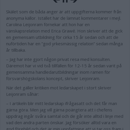
Skälet som de båda anger är att uppgifterna kommer från
anonyma källor. Istället har de lämnat kommentarer i mejl.
Carolina Leijonram förnekar att hon har en
vänskapsrelation med Erica Grawé. Hon skriver att de gick
en gemensam utbildning för cirka 15 år sedan och att de
nuförtiden har en ”god yrkesmässig relation” sedan många
år tillbaka.
– Jag har inte gjort någon privat resa med konsulten.
Däremot har vi vid två tillfällen för 12-15 år sedan varit på
gemensamma handledarutbildningar inom ramen för
försvarshögskolans koncept, skriver Leijonram.
När det gäller kritiken mot ledarskapet i stort skriver
Leijonram såhär:
– I artikeln blir mitt ledarskap ifrågasatt och det får man
gärna göra. Men jag vill gärna poängtera att i chefens
uppdrag ingår svåra samtal och de går inte alltid i linje med
vad den andra parten önskar. Jag försöker alltid vara en
god förebild och det är min uppfattning att vi tar oss fram i