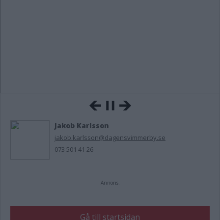
Jakob Karlsson
jakob.karlsson@dagensvimmerby.se
073 501 41 26
Annons:
Gå till startsidan