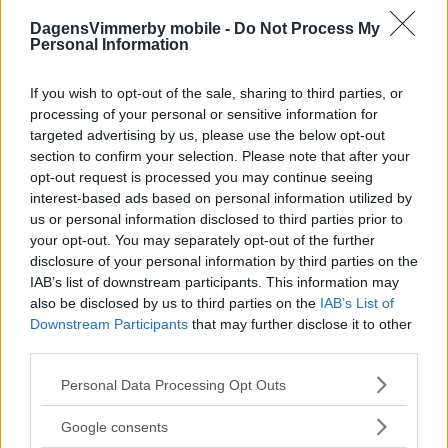
POLITIK
21 juli 2026 04.00
DagensVimmerby mobile -
Do Not Process My
Personal Information
If you wish to opt-out of the sale, sharing to third parties, or
processing of your personal or sensitive information for
Kalmar län förlorar mandat i riksdagen
targeted advertising by us, please use the below opt-out
– lokala politikerna får extra tufft
section to confirm your selection. Please note that after your
opt-out request is processed you may continue seeing
POLITIK
19 juli 2026 12.00
interest-based ads based on personal information utilized by
us or personal information disclosed to third parties prior to
your opt-out. You may separately opt-out of the further
Annons:
disclosure of your personal information by third parties on the
IAB’s list of downstream participants. This information may
also be disclosed by us to third parties on the
IAB’s List of
Downstream Participants
that may further disclose it to other
third parties.
Malin Sjölander vill ha en tillgänglig
Please note that this website/app uses one or more Google
Personal Data Processing Opt Outs
vård i alla steg
services and may gather and store information including but
not limited to your visit or usage behaviour. You may click to
Google consents
POLITIK
15 juli 2026 13.15
grant or deny consent to Google and its third-party tags to