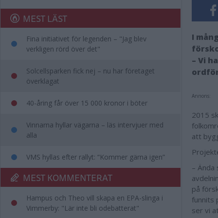
MEST LÄST
I mång
Fina initiativet för legenden – "Jag blev
försko
verkligen rörd över det"
– Vi h
Solcellsparken fick nej – nu har företaget
ordför
överklagat
Annons:
40-åring får över 15 000 kronor i böter
2015 sk
Vinnarna hyllar vägarna – läs intervjuer med
folkomr
alla
att bygg
Projekt
VMS hyllas efter rallyt: “Kommer gärna igen”
– Ända 
MEST KOMMENTERAT
avdelnin
på försk
Hampus och Theo vill skapa en EPA-slinga i
funnits 
Vimmerby: "Lär inte bli odebatterat"
ser vi a