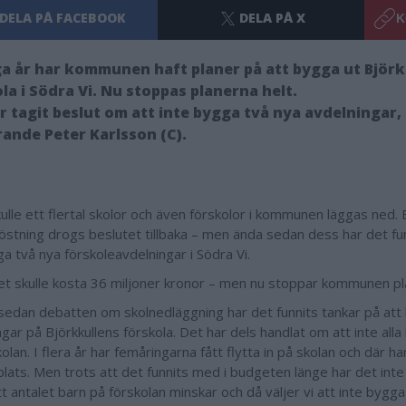
DELA PÅ FACEBOOK
DELA PÅ X
K
a år har kommunen haft planer på att bygga ut Björk
la i Södra Vi. Nu stoppas planerna helt.
ar tagit beslut om att inte bygga två nya avdelningar,
ande Peter Karlsson (C).
ulle ett flertal skolor och även förskolor i kommunen läggas ned. 
östning drogs beslutet tillbaka – men ända sedan dess har det fu
a två nya förskoleavdelningar i Södra Vi.
et skulle kosta 36 miljoner kronor – men nu stoppar kommunen pl
sedan debatten om skolnedläggning har det funnits tankar på att
gar på Björkkullens förskola. Det har dels handlat om att inte alla
olan. I flera år har femåringarna fått flytta in på skolan och där ha
plats. Men trots att det funnits med i budgeten länge har det inte b
tt antalet barn på förskolan minskar och då väljer vi att inte bygg