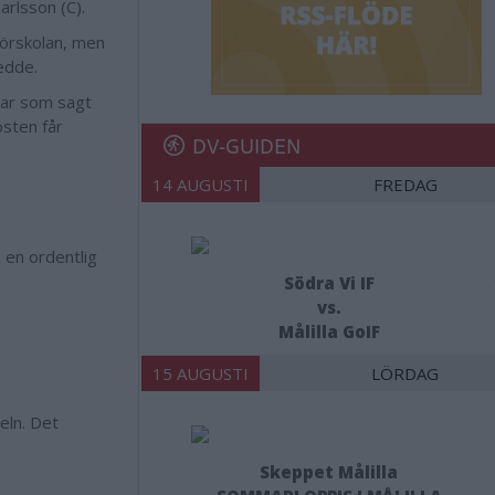
rlsson (C).
 förskolan, men
kedde.
 har som sagt
östen får
DV-GUIDEN
14 AUGUSTI
FREDAG
 en ordentlig
Södra Vi IF
vs.
Målilla GoIF
15 AUGUSTI
LÖRDAG
keln. Det
Skeppet Målilla