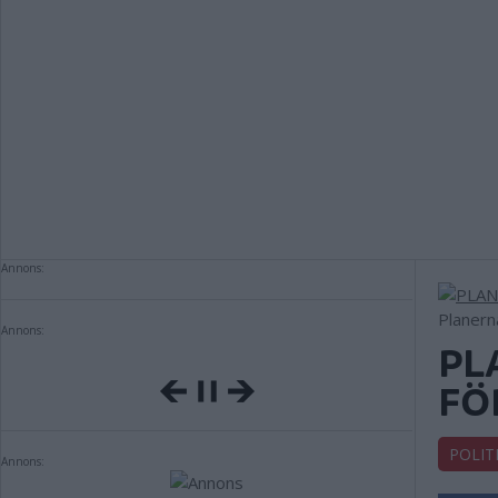
Annons:
Planern
Annons:
PL
FÖ
POLIT
Annons: