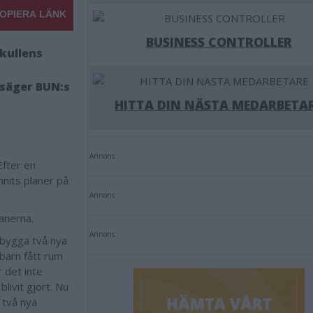
OPIERA LÄNK
BUSINESS CONTROLLER
kullens
 säger BUN:s
HITTA DIN NÄSTA MEDARBETA
Annons:
Efter en
nnits planer på
Annons:
anerna.
Annons:
 bygga två nya
 barn fått rum
r det inte
livit gjort. Nu
a två nya