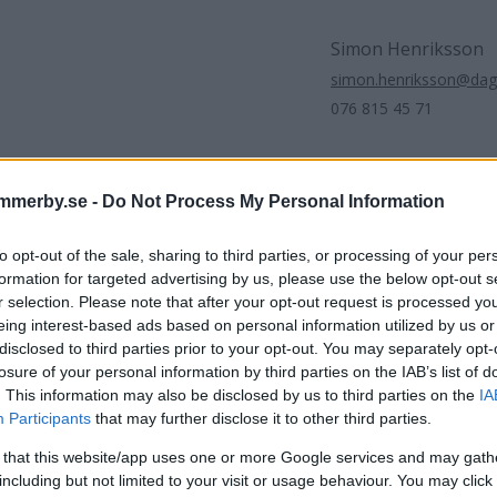
Simon Henriksson
simon.henriksson@dag
076 815 45 71
mmerby.se -
Do Not Process My Personal Information
artikel
Björkkullens förskola
Södra Vi
to opt-out of the sale, sharing to third parties, or processing of your per
formation for targeted advertising by us, please use the below opt-out s
r selection. Please note that after your opt-out request is processed y
eing interest-based ads based on personal information utilized by us or
disclosed to third parties prior to your opt-out. You may separately opt-
losure of your personal information by third parties on the IAB’s list of
. This information may also be disclosed by us to third parties on the
IA
Participants
that may further disclose it to other third parties.
DELA PÅ FACEBOOK
DELA PÅ 
 that this website/app uses one or more Google services and may gath
including but not limited to your visit or usage behaviour. You may click 