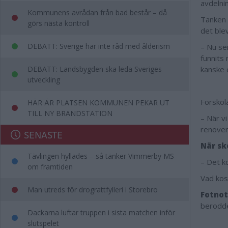
avdelni
Kommunens avrådan från bad består – då
Tanken 
görs nästa kontroll
det ble
DEBATT: Sverige har inte råd med ålderism
– Nu se
funnits 
DEBATT: Landsbygden ska leda Sveriges
kanske 
utveckling
Förskola
HÄR ÄR PLATSEN KOMMUNEN PEKAR UT
TILL NY BRANDSTATION
– När v
renover
SENASTE
När sk
Tävlingen hyllades – så tänker Vimmerby MS
– Det k
om framtiden
Vad kos
Man utreds för drograttfylleri i Storebro
Fotnot
berodde 
Dackarna luftar truppen i sista matchen inför
slutspelet