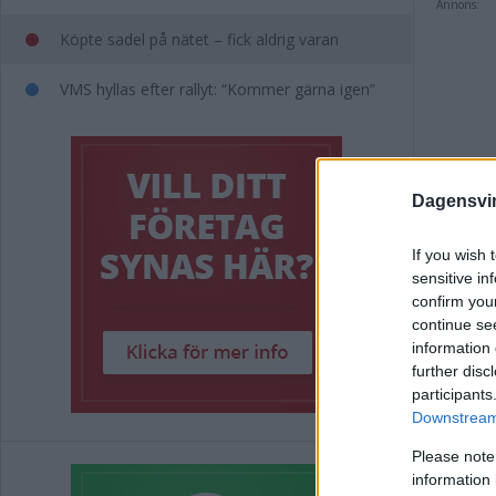
Annons:
Köpte sadel på nätet – fick aldrig varan
VMS hyllas efter rallyt: “Kommer gärna igen”
Annons:
Dagensvi
Taggar i 
If you wish 
sensitive in
confirm you
continue se
Annons:
information 
further disc
participants
Downstream 
Please note
information 