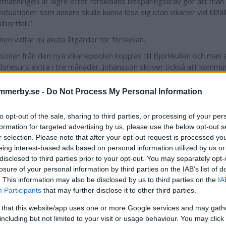
manningen är lägre efter förskolans besparingskrav gör att man 
situationer som annars skulle kunna lösa sig utan vikarier vid tillfäl
bortfall.”
n vidtar nu akuta åtgärder för förskolan.
soner från den nya vikariepoolen kopplas till Björkkullen och man 
idsresurs extra i tre månader. Johansson skriver också att kom
 ut sju förskollärartjänster för att förbättra personaltätheten ino
heten. Man kommer även att införa ett resursteam som ger ordi
mmerby.se -
Do Not Process My Personal Information
t till planeringstid och reflektionstid.
to opt-out of the sale, sharing to third parties, or processing of your per
formation for targeted advertising by us, please use the below opt-out s
r selection. Please note that after your opt-out request is processed y
Jakob Karlsson
eing interest-based ads based on personal information utilized by us or
jakob.karlsson@da
disclosed to third parties prior to your opt-out. You may separately opt-
losure of your personal information by third parties on the IAB’s list of
073 501 41 26
. This information may also be disclosed by us to third parties on the
IA
Participants
that may further disclose it to other third parties.
 that this website/app uses one or more Google services and may gath
including but not limited to your visit or usage behaviour. You may click 