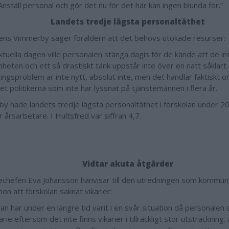
Anställ personal och gör det nu för det här kan ingen blunda för.”
Landets tredje lägsta personaltäthet
gens Vimmerby säger föräldern att det behövs utökade resurser:
ktuella dagen ville personalen stänga dagis för de kände att de in
heten och ett så drastiskt tänk uppstår inte över en natt såkla
ngsproblem är inte nytt, absolut inte, men det handlar faktiskt 
et politikerna som inte har lyssnat på tjänstemännen i flera år.
y hade landets tredje lägsta personaltäthet i förskolan under 
 årsarbetare. I Hultsfred var siffran 4,7.
Vidtar akuta åtgärder
echefen Eva Johansson hänvisar till den utredningen som kommune
hon att förskolan saknat vikarier:
an har under en längre tid varit i en svår situation då personalen 
arie eftersom det inte finns vikarier i tillräckligt stor utsträckning. 