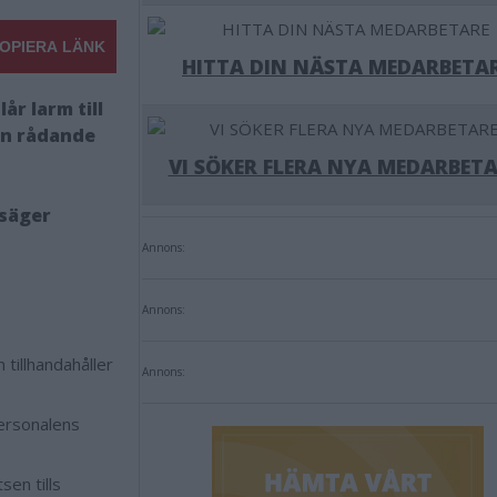
OPIERA LÄNK
HITTA DIN NÄSTA MEDARBETA
år larm till
en rådande
VI SÖKER FLERA NYA MEDARBETA
 säger
Annons:
Annons:
tillhandahåller
Annons:
personalens
en tills