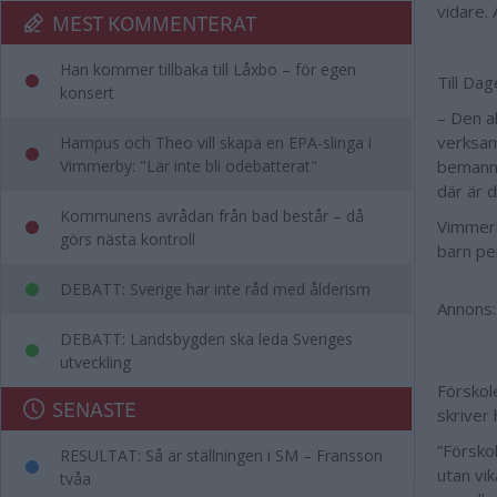
vidare. 
MEST KOMMENTERAT
Han kommer tillbaka till Låxbo – för egen
Till Da
konsert
– Den a
verksam
Hampus och Theo vill skapa en EPA-slinga i
Vimmerby: "Lär inte bli odebatterat"
bemanni
där är d
Kommunens avrådan från bad består – då
Vimmerb
görs nästa kontroll
barn per
DEBATT: Sverige har inte råd med ålderism
Annons:
DEBATT: Landsbygden ska leda Sveriges
utveckling
Förskol
SENASTE
skriver 
”Förskol
RESULTAT: Så är ställningen i SM – Fransson
utan vik
tvåa