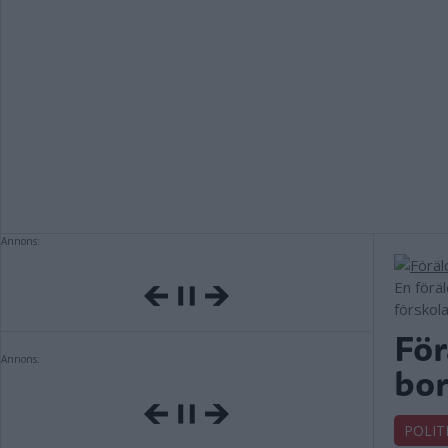
Annons:
En föräl
förskol
För
Annons:
bor
POLIT