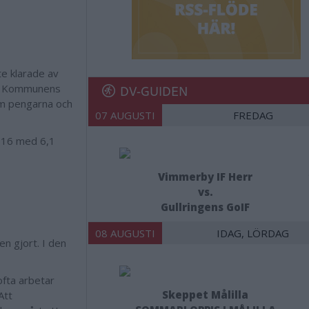
te klarade av
DV-GUIDEN
rt. Kommunens
om pengarna och
07 AUGUSTI
FREDAG
2016 med 6,1
Vimmerby IF Herr
vs.
Gullringens GoIF
08 AUGUSTI
IDAG, LÖRDAG
n gjort. I den
ofta arbetar
Skeppet Målilla
Att