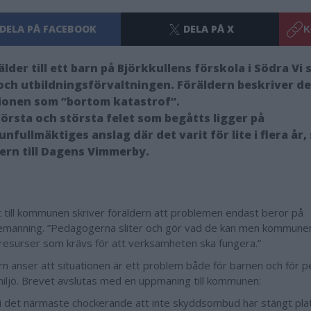
DELA PÅ FACEBOOK
DELA PÅ X
K
älder till ett barn på Björkkullens förskola i Södra Vi sl
och utbildningsförvaltningen. Föräldern beskriver d
ionen som ”bortom katastrof”.
första och största felet som begåtts ligger på
fullmäktiges anslag där det varit för lite i flera år,
ern till Dagens Vimmerby.
t till kommunen skriver föräldern att problemen endast beror på
manning. ”Pedagogerna sliter och gör vad de kan men kommunen 
 resurser som krävs för att verksamheten ska fungera.”
rn anser att situationen är ett problem både för barnen och för 
iljö. Brevet avslutas med en uppmaning till kommunen:
 i det närmaste chockerande att inte skyddsombud har stängt plats