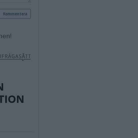
N
TION