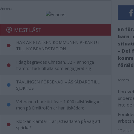
Annons:
MEST LÄST
En för
barn- 
HÄR ÄR PLATSEN KOMMUNEN PEKAR UT
situat
TILL NY BRANDSTATION
– Det 
kommun
I dag begravdes Christian, 32 – anhöriga
föräld
framför tack till alla som engagerat sig
Annons:
TÄVLINGEN FÖRSENAD – ÅSKÅDARE TILL
SJUKHUS
I breve
underbe
Veteranen har kört över 1 000 rallytävlingar –
inte de
men på Emiltrofén är han åskådare
Förälde
arbetsm
Klockan klämtar – är jätteaffären på väg att
spricka?
”Det är