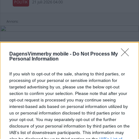
POLITIK
21 juli 2026 04.00
Annons:
DagensVimmerby mobile -
Do Not Process My
Personal Information
Kalmar län förlorar mandat i riksdagen
– lokala politikerna får extra tufft
If you wish to opt-out of the sale, sharing to third parties, or
processing of your personal or sensitive information for
POLITIK
19 juli 2026 12.00
targeted advertising by us, please use the below opt-out
section to confirm your selection. Please note that after your
opt-out request is processed you may continue seeing
interest-based ads based on personal information utilized by
Malin Sjölander vill ha en tillgänglig
us or personal information disclosed to third parties prior to
vård i alla steg
your opt-out. You may separately opt-out of the further
disclosure of your personal information by third parties on the
POLITIK
15 juli 2026 13.15
IAB’s list of downstream participants. This information may