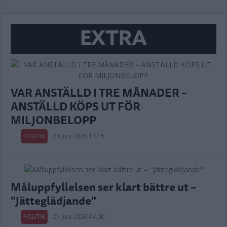
EXTRA
VAR ANSTÄLLD I TRE MÅNADER –
ANSTÄLLD KÖPS UT FÖR
MILJONBELOPP
POLITIK
26 juni 2026 14.15
Måluppfyllelsen ser klart bättre ut –
"Jätteglädjande"
POLITIK
25 juni 2026 04.00