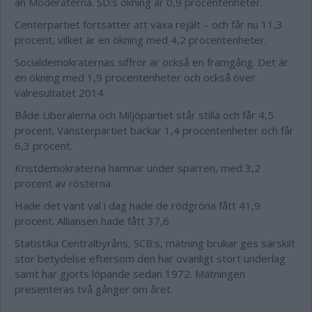
än Moderaterna. SD:s ökning är 0,9 procentenheter.
Centerpartiet fortsätter att växa rejält – och får nu 11,3
procent, vilket är en ökning med 4,2 procentenheter.
Socialdemokraternas siffror är också en framgång. Det är
en ökning med 1,9 procentenheter och också över
valresultatet 2014.
Både Liberalerna och Miljöpartiet står stilla och får 4,5
procent. Vänsterpartiet backar 1,4 procentenheter och får
6,3 procent.
Kristdemokraterna hamnar under spärren, med 3,2
procent av rösterna.
Hade det varit val i dag hade de rödgröna fått 41,9
procent. Alliansen hade fått 37,6.
Statistika Centralbyråns, SCB:s, mätning brukar ges särskilt
stor betydelse eftersom den har ovanligt stort underlag
samt har gjorts löpande sedan 1972. Mätningen
presenteras två gånger om året.