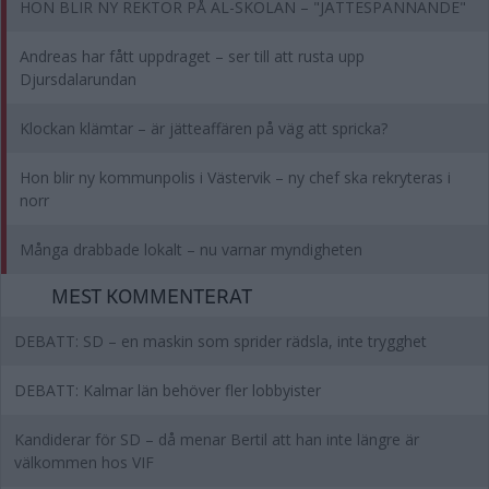
HON BLIR NY REKTOR PÅ AL-SKOLAN – "JÄTTESPÄNNANDE"
Andreas har fått uppdraget – ser till att rusta upp
Djursdalarundan
Klockan klämtar – är jätteaffären på väg att spricka?
Hon blir ny kommunpolis i Västervik – ny chef ska rekryteras i
norr
Många drabbade lokalt – nu varnar myndigheten
MEST KOMMENTERAT
DEBATT: SD – en maskin som sprider rädsla, inte trygghet
DEBATT: Kalmar län behöver fler lobbyister
Kandiderar för SD – då menar Bertil att han inte längre är
välkommen hos VIF