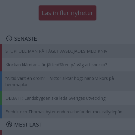
Läs in fler nyheter
SENASTE
STUPFULL MAN PÅ TÅGET AVSLÖJADES MED KNIV
Klockan klämtar – är jätteaffären på väg att spricka?
”Alltid varit en dröm” – Victor siktar högt när SM körs på
hemmaplan
DEBATT: Landsbygden ska leda Sveriges utveckling
Fredrik och Thomas byter enduro-chefandet mot rallydepån
MEST LÄST