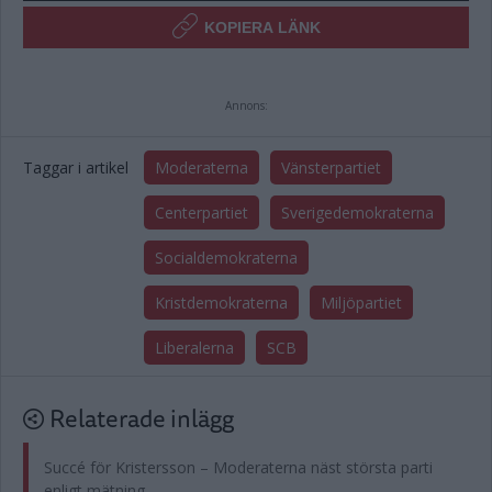
KOPIERA LÄNK
Annons:
Taggar i artikel
Moderaterna
Vänsterpartiet
Centerpartiet
Sverigedemokraterna
Socialdemokraterna
Kristdemokraterna
Miljöpartiet
Liberalerna
SCB
Relaterade inlägg
Succé för Kristersson – Moderaterna näst största parti
enligt mätning