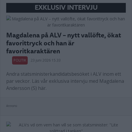
EXKLUSIV INTERVJU
Magdalena på ALV – nytt vallöfte, ökat
favorittryck och han är
favoritkaraktären
POLITIK
23 juni 2026 15.33
Andra statsministerkandidatsbesöket i ALV inom ett
par veckor. Läs vår exklusiva intervju med Magdalena
Andersson (S) här.
Annons: