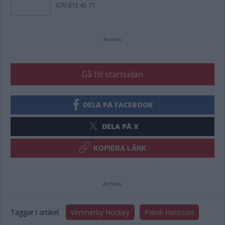
076 815 45 71
Annons:
Gå till startsidan
DELA PÅ FACEBOOK
DELA PÅ X
KOPIERA LÄNK
Annons:
Taggar i artikel
Vimmerby Hockey
Patrik Hansson