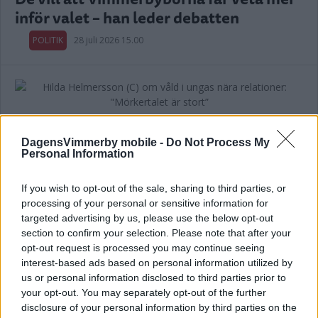
inför valet – han leder debatten
POLITIK
28 juli 2026 15.00
Hilda Helmersson (C) om våld i ungas
nära relationer: "Mörkertalet är stort”
DagensVimmerby mobile -
Do Not Process My
Personal Information
POLITIK
22 juli 2026 18.00
If you wish to opt-out of the sale, sharing to third parties, or
processing of your personal or sensitive information for
Annons:
targeted advertising by us, please use the below opt-out
section to confirm your selection. Please note that after your
opt-out request is processed you may continue seeing
interest-based ads based on personal information utilized by
us or personal information disclosed to third parties prior to
your opt-out. You may separately opt-out of the further
Var tredje kvinna utsatt för våld –
disclosure of your personal information by third parties on the