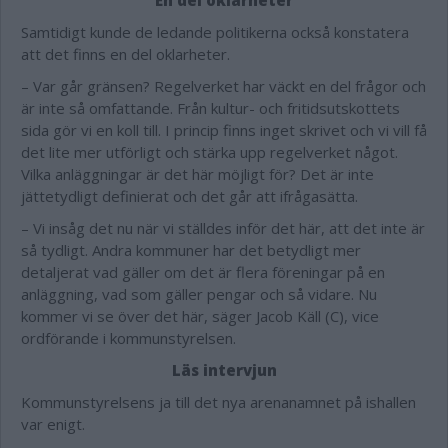
En del oklarheter
Samtidigt kunde de ledande politikerna också konstatera
att det finns en del oklarheter.
– Var går gränsen? Regelverket har väckt en del frågor och
är inte så omfattande. Från kultur- och fritidsutskottets
sida gör vi en koll till. I princip finns inget skrivet och vi vill få
det lite mer utförligt och stärka upp regelverket något.
Vilka anläggningar är det här möjligt för? Det är inte
jättetydligt definierat och det går att ifrågasätta.
– Vi insåg det nu när vi ställdes inför det här, att det inte är
så tydligt. Andra kommuner har det betydligt mer
detaljerat vad gäller om det är flera föreningar på en
anläggning, vad som gäller pengar och så vidare. Nu
kommer vi se över det här, säger Jacob Käll (C), vice
ordförande i kommunstyrelsen.
Läs intervjun
Kommunstyrelsens ja till det nya arenanamnet på ishallen
var enigt.