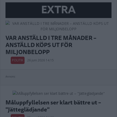
EXTRA
VAR ANSTÄLLD I TRE MÅNADER –
ANSTÄLLD KÖPS UT FÖR
MILJONBELOPP
POLITIK
26 juni 2026 14.15
Annons:
Måluppfyllelsen ser klart bättre ut –
"Jätteglädjande"