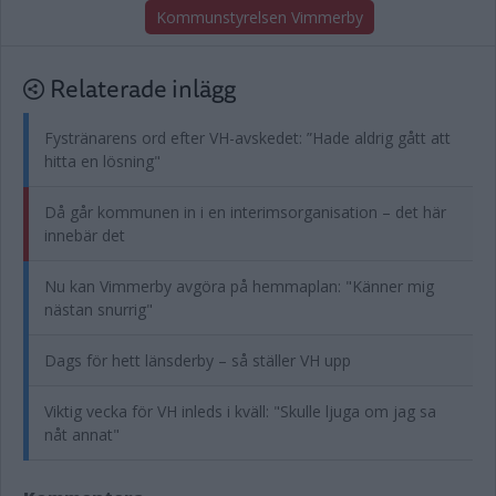
Kommunstyrelsen Vimmerby
Relaterade inlägg
Fystränarens ord efter VH-avskedet: ”Hade aldrig gått att
hitta en lösning"
Då går kommunen in i en interimsorganisation – det här
innebär det
Nu kan Vimmerby avgöra på hemmaplan: "Känner mig
nästan snurrig"
Dags för hett länsderby – så ställer VH upp
Viktig vecka för VH inleds i kväll: "Skulle ljuga om jag sa
nåt annat"