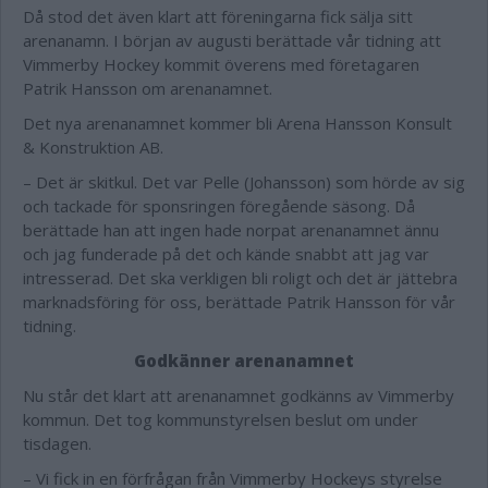
Då stod det även klart att föreningarna fick sälja sitt
arenanamn. I början av augusti berättade vår tidning att
Vimmerby Hockey kommit överens med företagaren
Patrik Hansson om arenanamnet.
Det nya arenanamnet kommer bli Arena Hansson Konsult
& Konstruktion AB.
– Det är skitkul. Det var Pelle (Johansson) som hörde av sig
och tackade för sponsringen föregående säsong. Då
berättade han att ingen hade norpat arenanamnet ännu
och jag funderade på det och kände snabbt att jag var
intresserad. Det ska verkligen bli roligt och det är jättebra
marknadsföring för oss, berättade Patrik Hansson för vår
tidning.
Godkänner arenanamnet
Nu står det klart att arenanamnet godkänns av Vimmerby
kommun. Det tog kommunstyrelsen beslut om under
tisdagen.
– Vi fick in en förfrågan från Vimmerby Hockeys styrelse