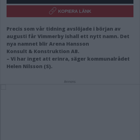
KOPIERA LÄNK
Precis som vår tidning avslöjade i början av
augusti får Vimmerby ishall ett nytt namn. Det
nya namnet blir
Arena
Hansson
Konsult
&
Konstruktion
AB.
– Vi har inget att erinra, säger kommunalrådet
Helen Nilsson (S).
Annons: