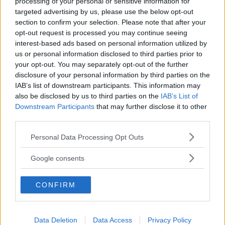
processing of your personal or sensitive information for
targeted advertising by us, please use the below opt-out
section to confirm your selection. Please note that after your
opt-out request is processed you may continue seeing
Var tredje kvinna utsatt för våld –
interest-based ads based on personal information utilized by
toppolitiker vill se ökat stöd
us or personal information disclosed to third parties prior to
your opt-out. You may separately opt-out of the further
POLITIK
21 juli 2026 04.00
disclosure of your personal information by third parties on the
IAB’s list of downstream participants. This information may
also be disclosed by us to third parties on the
IAB’s List of
Downstream Participants
that may further disclose it to other
third parties.
Kalmar län förlorar mandat i riksdagen
Please note that this website/app uses one or more Google
Personal Data Processing Opt Outs
– lokala politikerna får extra tufft
services and may gather and store information including but
not limited to your visit or usage behaviour. You may click to
Google consents
POLITIK
19 juli 2026 12.00
grant or deny consent to Google and its third-party tags to
use your data for below specified purposes in below Google
CONFIRM
consent section.
Annons:
Data Deletion
Data Access
Privacy Policy