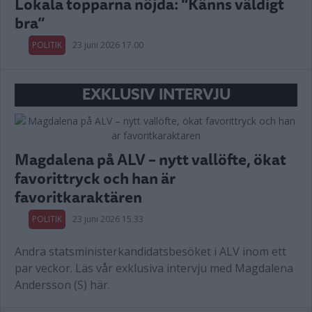
Lokala topparna nöjda: “Känns väldigt
bra”
POLITIK
23 juni 2026 17.00
EXKLUSIV INTERVJU
Magdalena på ALV – nytt vallöfte, ökat
favorittryck och han är
favoritkaraktären
POLITIK
23 juni 2026 15.33
Andra statsministerkandidatsbesöket i ALV inom ett
par veckor. Läs vår exklusiva intervju med Magdalena
Andersson (S) här.