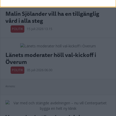
Malin Sjölander vill ha en tillgänglig
vård i alla steg
POLITIK
15 juli 2026 13.15
Länets moderater höll val-kickoff i
Överum
POLITIK
05 juli 2026 06.00
Annons: