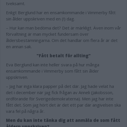
tveksamt.
Enligt Berglund har en ensamkommande i Vimmerby fått
sin ålder uppskriven med en (!) dag.
– Hur kan man bedöma det? Det är märkligt. Även inom vår
förvaltning är man mycket fundersam över
åldersbestämningarna. Om det handlar om flera år är det
en annan sak.
"Fått betalt för allting"
Eva Berglund kan inte heller svara på hur många
ensamkommande i Vimmerby som fått sin ålder
uppskriven.
– Jag har inga klara papper på det där. Jag hade velat ha
det i december när jag fick frågan av Anneli (Jakobsson,
ordförande för Sverigedemokraterna). Men jag har inte
fått det. Som jag hört det är det ett par där angivelsen ska
vara fel på några år.
Men du kan inte tänka dig att anmäla de som fått
åldern uppskriven?