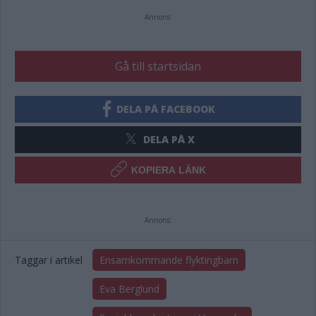
Annons:
Gå till startsidan
DELA PÅ FACEBOOK
DELA PÅ X
KOPIERA LÄNK
Annons:
Taggar i artikel
Ensamkommande flyktingbarn
Eva Berglund