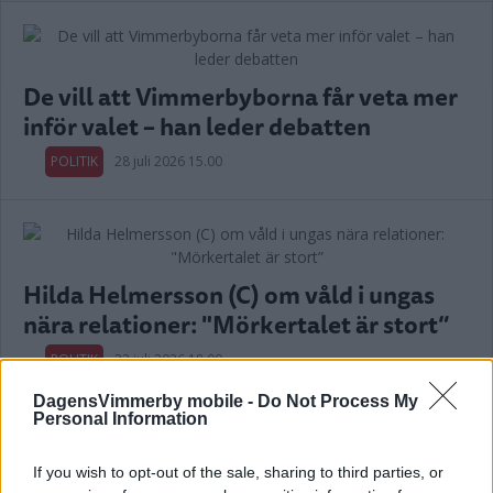
De vill att Vimmerbyborna får veta mer
inför valet – han leder debatten
POLITIK
28 juli 2026 15.00
Hilda Helmersson (C) om våld i ungas
nära relationer: "Mörkertalet är stort”
POLITIK
22 juli 2026 18.00
DagensVimmerby mobile -
Do Not Process My
Personal Information
Annons:
If you wish to opt-out of the sale, sharing to third parties, or