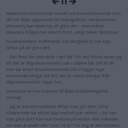
Mariestads kommun har anmält två ensamkommande som
fått sin ålder uppskriven för bidragsbrott. Moderaterna i
Vimmerby kan tänka sig att göra det – men måste
diskutera frågan mer internt först, enligt Marie Nicholson.
Socialnämndens ordförande Eva Berglund (S) har inga
tankar på att göra det.
– Det finns lite olika delar i det här. För det första anser jag
att det är Migrationsverkets sak i sådana fall. Det är de
som tar emot ensamkommande och vi lägger inga
kommunala pengar på det, det är enkom pengar från
Migrationsverket, säger hon.
Dessutom är hon tveksam till åldersbedömningarna
överlag.
– Jag är extremt tveksam till hur man gör dem. Vi har
sådana man har skrivit upp med ett par veckor – hur kan
man göra det? Kan man bedöma på veckor eller månader
om man är under eller över 18 år? För mig är det extremt