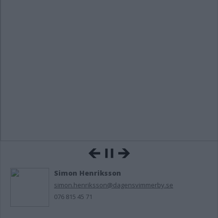
Simon Henriksson
simon.henriksson@dagensvimmerby.se
076 815 45 71