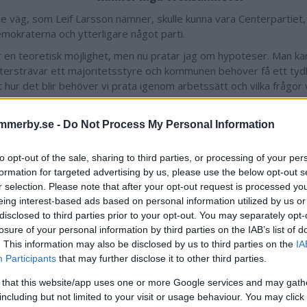
je väg, som Leif Larsson nämner, skulle kunna vara Centerpartiet,
emokraterna och ytterligare något parti.
r en teoretisk möjlighet, men nu pratar jag om hypoteser. Man ka
eftersträvar ett majoritetsstyre och kommunen behöver få ett tydl
 hur det blir behöver vi prata igenom arbetssätt och vilka frågor
yn kring.
närmare Moderaterna än Socialdemokraterna om man tit
mmerby.se -
Do Not Process My Personal Information
a mandatperioden?
to opt-out of the sale, sharing to third parties, or processing of your per
 kommun är unik. Tittar man på Hultsfred, så har de haft ett lyck
formation for targeted advertising by us, please use the below opt-out s
 väljarhåll ser man att firman fungerar, om man kan uttrycka sig s
r selection. Please note that after your opt-out request is processed y
och reda, och så hade vi det tidigare i Vimmerby också. Vi måste ti
eing interest-based ads based on personal information utilized by us or
 lugn och ro och jobba framåt. Vi har jättestora förutsättningar i
disclosed to third parties prior to your opt-out. You may separately opt-
n, men det har varit för mycket politisk turbulens.
losure of your personal information by third parties on the IAB’s list of
 du en viss tveksamhet kring att samarbeta med ett pa
. This information may also be disclosed by us to third parties on the
IA
 förlorat i valet?
Participants
that may further disclose it to other third parties.
jag känner inga sådana tveksamheter, men man ska ha respekt för a
 that this website/app uses one or more Google services and may gath
a sidor den här perioden. Men i de lösningar som finns ingår antin
including but not limited to your visit or usage behaviour. You may click 