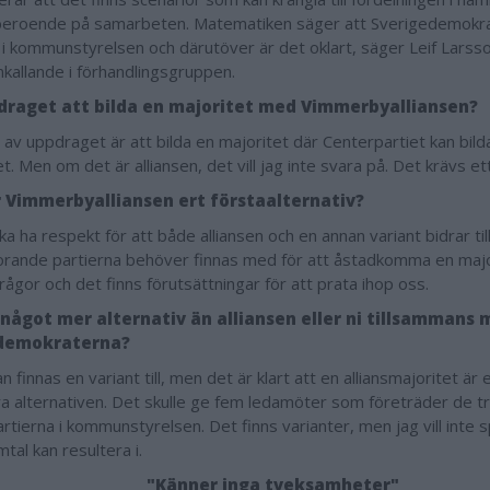
beroende på samarbeten. Matematiken säger att Sverigedemokra
i kommunstyrelsen och därutöver är det oklart, säger Leif Larsso
allande i förhandlingsgruppen.
draget att bilda en majoritet med Vimmerbyalliansen?
l av uppdraget är att bilda en majoritet där Centerpartiet kan bil
t. Men om det är alliansen, det vill jag inte svara på. Det krävs e
 Vimmerbyalliansen ert förstaalternativ?
a ha respekt för att både alliansen och en annan variant bidrar till
lorande partierna behöver finnas med för att åstadkomma en majo
frågor och det finns förutsättningar för att prata ihop oss.
 något mer alternativ än alliansen eller ni tillsammans
ldemokraterna?
n finnas en variant till, men det är klart att en alliansmajoritet är 
ara alternativen. Det skulle ge fem ledamöter som företräder de t
artierna i kommunstyrelsen. Det finns varianter, men jag vill inte 
tal kan resultera i.
"Känner inga tveksamheter"