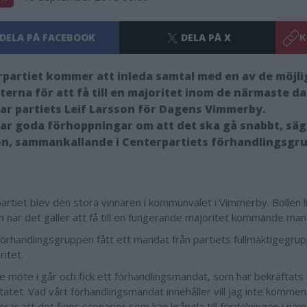
DELA PÅ FACEBOOK
DELA PÅ X
K
partiet kommer att inleda samtal med en av de möjli
terna för att få till en majoritet inom de närmaste d
ar partiets Leif Larsson för Dagens Vimmerby.
har goda förhoppningar om att det ska gå snabbt, säg
n, sammankallande i Centerpartiets förhandlingsgru
artiet blev den stora vinnaren i kommunvalet i Vimmerby. Bollen 
 när det gäller att få till en fungerande majoritet kommande man
förhandlingsgruppen fått ett mandat från partiets fullmäktigegrupp
ritet.
de möte i går och fick ett förhandlingsmandat, som har bekräftats
ltatet. Vad vårt förhandlingsmandat innehåller vill jag inte komme
erar att det finns scenarior som kan krångla till fördelningen i nä