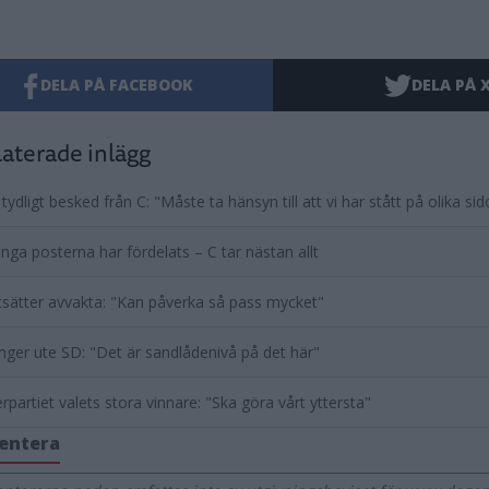
DELA PÅ FACEBOOK
DELA PÅ 
aterade inlägg
 tydligt besked från C: "Måste ta hänsyn till att vi har stått på olika sid
nga posterna har fördelats – C tar nästan allt
tsätter avvakta: "Kan påverka så pass mycket"
nger ute SD: "Det är sandlådenivå på det här"
rpartiet valets stora vinnare: "Ska göra vårt yttersta"
entera