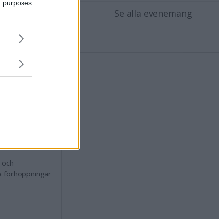
ed purposes
Se alla evenemang
Annons:
nterpartiet är
na.
nstellation.
 och
da förhoppningar