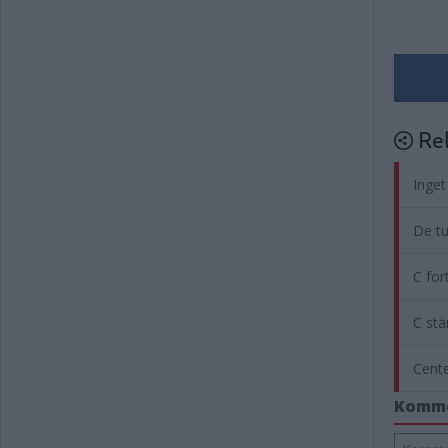
Rel
Inget
De tu
C for
C stä
Cente
Komm