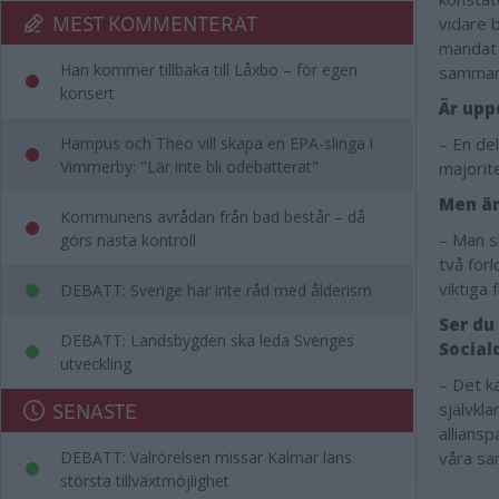
MEST KOMMENTERAT
vidare 
mandat 
Han kommer tillbaka till Låxbo – för egen
sammank
konsert
Är upp
Hampus och Theo vill skapa en EPA-slinga i
– En de
Vimmerby: "Lär inte bli odebatterat"
majorite
Men är
Kommunens avrådan från bad består – då
– Man sk
görs nästa kontroll
två för
viktiga 
DEBATT: Sverige har inte råd med ålderism
Ser du
DEBATT: Landsbygden ska leda Sveriges
Socia
utveckling
– Det ka
SENASTE
självkl
alliansp
DEBATT: Valrörelsen missar Kalmar läns
våra sam
största tillväxtmöjlighet