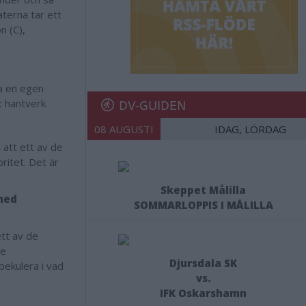
terna tar ett
n (C),
da en egen
DV-GUIDEN
tt hantverk.
08 AUGUSTI
IDAG, LÖRDAG
 att ett av de
ritet. Det är
Skeppet Målilla
 med
SOMMARLOPPIS I MÅLILLA
ett av de
re
Djursdala SK
spekulera i vad
vs.
IFK Oskarshamn