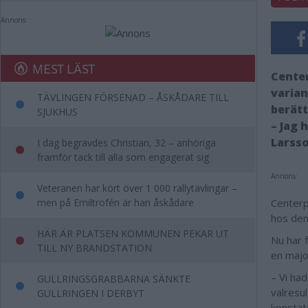
Annons:
MEST LÄST
Center
varian
TÄVLINGEN FÖRSENAD – ÅSKÅDARE TILL
berätt
SJUKHUS
– Jag 
Larsso
I dag begravdes Christian, 32 – anhöriga
framför tack till alla som engagerat sig
Annons:
Veteranen har kört över 1 000 rallytävlingar –
men på Emiltrofén är han åskådare
Centerp
hos dem
HÄR ÄR PLATSEN KOMMUNEN PEKAR UT
Nu har 
TILL NY BRANDSTATION
en majo
– Vi ha
GULLRINGSGRABBARNA SÄNKTE
valresu
GULLRINGEN I DERBYT
konstat