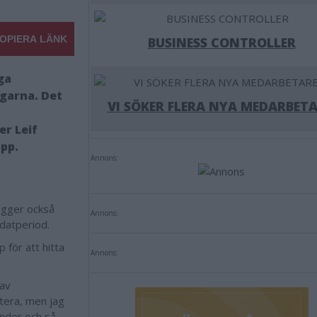
OPIERA LÄNK
BUSINESS CONTROLLER
ga
agarna. Det
VI SÖKER FLERA NYA MEDARBETA
er Leif
pp.
Annons:
ligger också
Annons:
datperiod.
 för att hitta
Annons:
 av
ntera, men jag
mnder och så