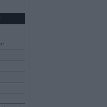
X
or"