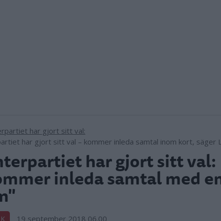
artiet har gjort sitt val – kommer inleda samtal inom kort, säger L
terpartiet har gjort sitt val:
mmer inleda samtal med en
m"
19 september 2018 06.00
IK