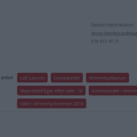
Simon Henriksson
simon.henriksson@dag
076 815 45 71
artikel
Leif Larsson
Centerpartiet
Vimmerbyalliansen
Majoritetsfrågan efter valet -18
Kommunvalet i Vimme
Valet i Vimmerby kommun 2018