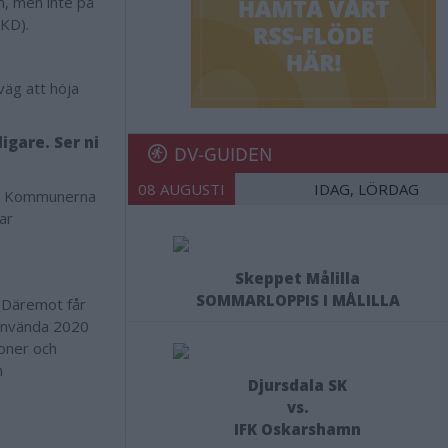
n, men inte på
(KD).
väg att höja
igare. Ser ni
DV-GUIDEN
08 AUGUSTI
IDAG, LÖRDAG
ar. Kommunerna
ar
Skeppet Målilla
SOMMARLOPPIS I MÅLILLA
 Däremot får
 använda 2020
joner och
h
Djursdala SK
vs.
IFK Oskarshamn