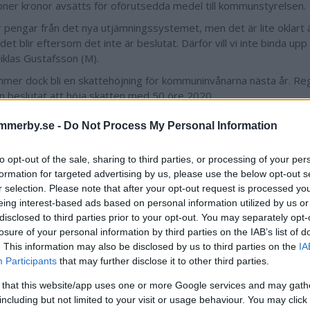
joner kronor avsätts för oförutsedda medel till kommunstyrelsen.
r pengar från det nya utjämningssystemet, men det är lite oklart 
et blir eftersom det inte är beslutat. Därför vill vi inte binda up
iklas Gustafsson (M).
mer dock bli en skattehöjning för kommuninvånarna nästa år. Re
n beslutat att höja skatten med 50 öre 2020.
mmerby.se -
Do Not Process My Personal Information
Simon Henriksson
to opt-out of the sale, sharing to third parties, or processing of your per
formation for targeted advertising by us, please use the below opt-out s
simon.henriksson@dag
r selection. Please note that after your opt-out request is processed y
076 815 45 71
eing interest-based ads based on personal information utilized by us or
disclosed to third parties prior to your opt-out. You may separately opt-
losure of your personal information by third parties on the IAB’s list of
. This information may also be disclosed by us to third parties on the
IA
Participants
that may further disclose it to other third parties.
artikel
Kommunstyrelsen
Niklas Gustafsson
Ola Gustafss
 that this website/app uses one or more Google services and may gath
including but not limited to your visit or usage behaviour. You may click 
Kommunalskatten
Skatt
Skatten