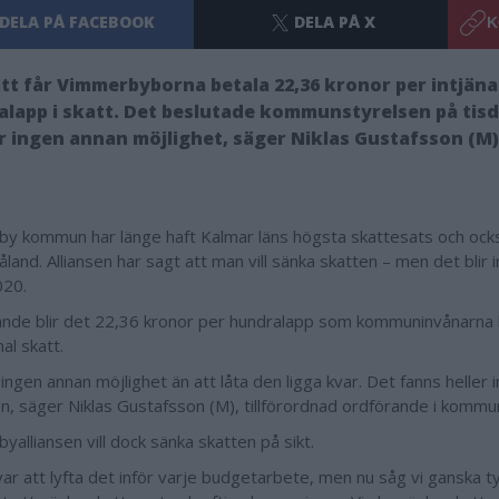
DELA PÅ FACEBOOK
DELA PÅ X
K
tt får Vimmerbyborna betala 22,36 kronor per intjän
lapp i skatt. Det beslutade kommunstyrelsen på tis
er ingen annan möjlighet, säger Niklas Gustafsson (M)
y kommun har länge haft Kalmar läns högsta skattesats och också 
land. Alliansen har sagt att man vill sänka skatten – men det blir 
020.
ande blir det 22,36 kronor per hundralapp som kommuninvånarna l
l skatt.
 ingen annan möjlighet än att låta den ligga kvar. Det fanns heller 
n, säger Niklas Gustafsson (M), tillförordnad ordförande i komm
alliansen vill dock sänka skatten på sikt.
var att lyfta det inför varje budgetarbete, men nu såg vi ganska ty