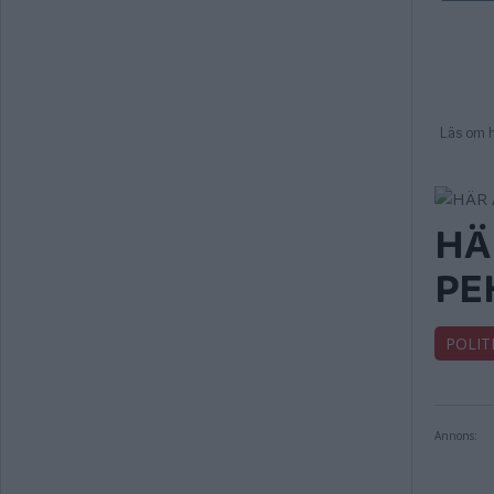
HÄ
PE
POLIT
Annons: