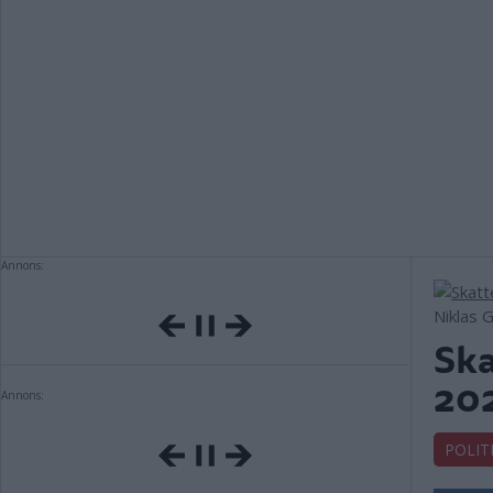
Annons:
Niklas 
Ska
202
Annons:
POLIT