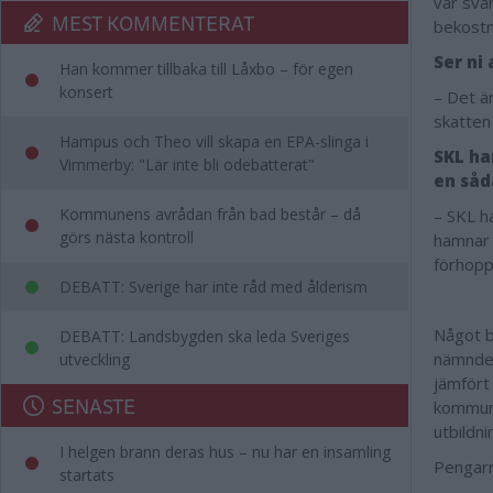
var svå
MEST KOMMENTERAT
bekostn
Ser ni
Han kommer tillbaka till Låxbo – för egen
konsert
– Det ä
skatten
Hampus och Theo vill skapa en EPA-slinga i
SKL ha
Vimmerby: "Lär inte bli odebatterat"
en såd
Kommunens avrådan från bad består – då
– SKL h
görs nästa kontroll
hamnar 
förhopp
DEBATT: Sverige har inte råd med ålderism
Något b
DEBATT: Landsbygden ska leda Sveriges
nämnder
utveckling
jämfört
SENASTE
kommuns
utbildn
I helgen brann deras hus – nu har en insamling
Pengarn
startats