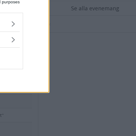
ed purposes
Se alla evenemang
Annons:
X
t"