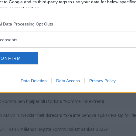
 to Google and its third-party tags to use your data for below specifi
ogle consent section.
l Data Processing Opt Outs
consents
DELA PÅ FACEBOOK
DELA PÅ 
CONFIRM
aterade inlägg
Data Deletion
Data Access
Privacy Policy
nalrådet vill sänka skatten – med minst 50 öre
att kommunen hjälper till i torkan: "Kommer bli extremt"
 KD vill "utveckla" heltidsresan: "Ska inte behöva sjukskriva sig för de
TT: Kan Smålands högsta kommunskatt sänkas 2022?