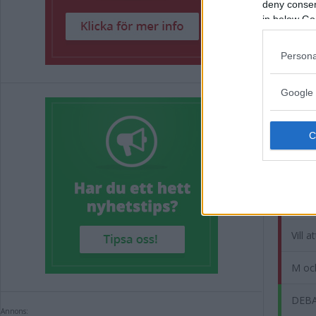
deny consent
in below Go
Annons:
Persona
Google 
Rel
Kommu
Vill 
M och
DEBA
Annons: