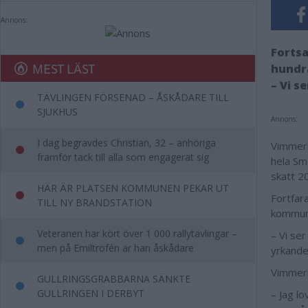
Annons:
Fortsa
MEST LÄST
hundra
– Vi s
TÄVLINGEN FÖRSENAD – ÅSKÅDARE TILL
SJUKHUS
Annons:
I dag begravdes Christian, 32 – anhöriga
Vimmerb
framför tack till alla som engagerat sig
hela Små
skatt 2
HÄR ÄR PLATSEN KOMMUNEN PEKAR UT
Fortfar
TILL NY BRANDSTATION
kommuna
Veteranen har kört över 1 000 rallytävlingar –
– Vi ser
men på Emiltrofén är han åskådare
yrkande
Vimmerby
GULLRINGSGRABBARNA SÄNKTE
GULLRINGEN I DERBYT
– Jag lo