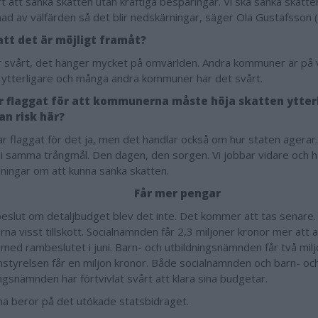
rt att sänka skatten utan kraftiga besparingar. Vi ska sänka skatte
ad av välfärden så det blir nedskärningar, säger Ola Gustafsson 
 att det är möjligt framåt?
r svårt, det hänger mycket på omvärlden. Andra kommuner är på 
 ytterligare och många andra kommuner har det svårt.
r flaggat för att kommunerna måste höja skatten ytterl
an risk här?
ar flaggat för det ja, men det handlar också om hur staten ager
i samma trångmål. Den dagen, den sorgen. Vi jobbar vidare och h
ningar om att kunna sänka skatten.
Får mer pengar
eslut om detaljbudget blev det inte. Det kommer att tas senare.
na visst tillskott. Socialnämnden får 2,3 miljoner kronor mer att
 med rambeslutet i juni. Barn- och utbildningsnämnden får två mil
tyrelsen får en miljon kronor. Både socialnämnden och barn- oc
ingsnämnden har förtvivlat svårt att klara sina budgetar.
a beror på det utökade statsbidraget.