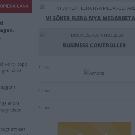
OPIERA LÄNK
VI SÖKER FLERA NYA MEDARBETA
ad
dagen.
.
BUSINESS CONTROLLER
varit i topp i
Annons:
ingen sänkt
ägger i
Annons:
inga andra
Annons:
unstyrelsen.
dligt att det