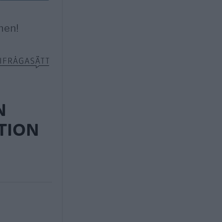
N
TION