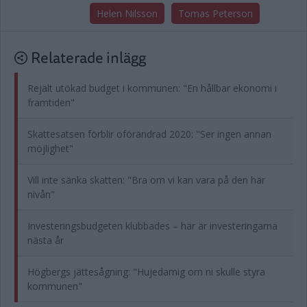
Helen Nilsson
Tomas Peterson
Relaterade inlägg
Rejält utökad budget i kommunen: "En hållbar ekonomi i
framtiden"
Skattesatsen förblir oförändrad 2020: "Ser ingen annan
möjlighet"
Vill inte sänka skatten: "Bra om vi kan vara på den här
nivån"
Investeringsbudgeten klubbades – här är investeringarna
nästa år
Högbergs jättesågning: "Hujedamig om ni skulle styra
kommunen"