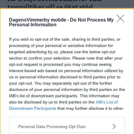
toppolitiker vill se ökat stöd
POLITIK
21 juli 2026 04.00
DagensVimmerby mobile -
Do Not Process My
Personal Information
If you wish to opt-out of the sale, sharing to third parties, or
processing of your personal or sensitive information for
Kalmar län förlorar mandat i riksdagen
targeted advertising by us, please use the below opt-out
– lokala politikerna får extra tufft
section to confirm your selection. Please note that after your
opt-out request is processed you may continue seeing
POLITIK
19 juli 2026 12.00
interest-based ads based on personal information utilized by
us or personal information disclosed to third parties prior to
your opt-out. You may separately opt-out of the further
Annons:
disclosure of your personal information by third parties on the
IAB’s list of downstream participants. This information may
also be disclosed by us to third parties on the
IAB’s List of
Downstream Participants
that may further disclose it to other
third parties.
Malin Sjölander vill ha en tillgänglig
Please note that this website/app uses one or more Google
Personal Data Processing Opt Outs
vård i alla steg
services and may gather and store information including but