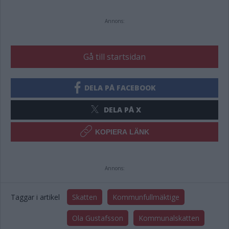
Annons:
Gå till startsidan
DELA PÅ FACEBOOK
DELA PÅ X
KOPIERA LÄNK
Annons:
Taggar i artikel
Skatten
Kommunfullmäktige
Ola Gustafsson
Kommunalskatten