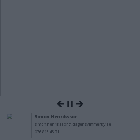
Simon Henriksson
simon.henriksson@dagensvimmerby.se
076 815 45 71