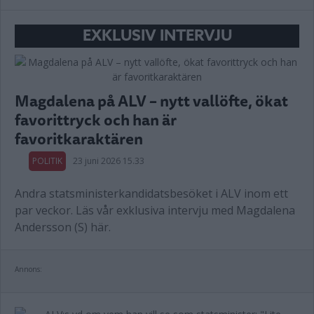
EXKLUSIV INTERVJU
Magdalena på ALV – nytt vallöfte, ökat
favorittryck och han är
favoritkaraktären
POLITIK
23 juni 2026 15.33
Andra statsministerkandidatsbesöket i ALV inom ett
par veckor. Läs vår exklusiva intervju med Magdalena
Andersson (S) här.
Annons: