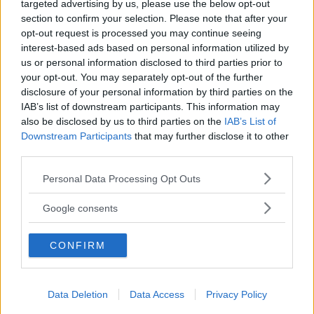
targeted advertising by us, please use the below opt-out
En kyrka för framtiden vill värna den
section to confirm your selection. Please note that after your
opt-out request is processed you may continue seeing
lokala förankringen
interest-based ads based on personal information utilized by
us or personal information disclosed to third parties prior to
POLITIK
17 september 2017 04.00
your opt-out. You may separately opt-out of the further
disclosure of your personal information by third parties on the
IAB’s list of downstream participants. This information may
Läs in fler nyheter
also be disclosed by us to third parties on the
IAB’s List of
Downstream Participants
that may further disclose it to other
third parties.
SENASTE
Please note that this website/app uses one or more Google
Personal Data Processing Opt Outs
services and may gather and store information including but
Hade anabola steroider i köksskåpet – man från Vimmerby
not limited to your visit or usage behaviour. You may click to
Google consents
åtalas
grant or deny consent to Google and its third-party tags to
use your data for below specified purposes in below Google
Tuna vann extrem målfest i Målilla – dramatiken ökar
CONFIRM
consent section.
RESULTAT: Så gick det i alla klasserna i SM
Data Deletion
Data Access
Privacy Policy
Polisen om avlidne personen: ”Fått in uppgifter”