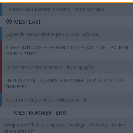
Fransson både besviken och lyrisk: ”Bästa tävlingen”
MEST LÄST
Lugnande besked efter dagens olycka i Rally-SM
ÄLDRE MAN DÖD EFTER HÄNDELSE PÅ RALLY-SM – POLISEN
SÖKER VITTNEN
Polisen om avlidne personen: ”Fått in uppgifter”
EN PERSON TILL SJUKHUS EFTER SINGELOLYCKA UTANFÖR
VIMMERBY
RESULTAT: Så gick det i alla klasserna i SM
MEST KOMMENTERAT
Hampus och Theo vill skapa en EPA-slinga i Vimmerby: "Lär inte
bli odebatterat"