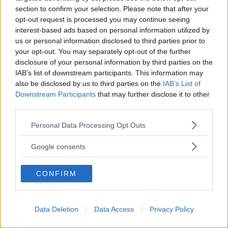
Läs in fler nyheter
section to confirm your selection. Please note that after your
opt-out request is processed you may continue seeing
interest-based ads based on personal information utilized by
SENASTE
us or personal information disclosed to third parties prior to
your opt-out. You may separately opt-out of the further
disclosure of your personal information by third parties on the
Veteranen Dick Larsson har kört över 1000 rallytävlingar - men
IAB’s list of downstream participants. This information may
på Emiltrofén är han åskådare
also be disclosed by us to third parties on the
IAB’s List of
Downstream Participants
that may further disclose it to other
Dags för visafton i Nyllinge – blir en hyllning till Pelle Englund
third parties.
STUPFULL MAN PÅ TÅGET AVSLÖJADES MED KNIV
Please note that this website/app uses one or more Google
Personal Data Processing Opt Outs
services and may gather and store information including but
Klockan klämtar – är jätteaffären på väg att spricka?
not limited to your visit or usage behaviour. You may click to
Google consents
grant or deny consent to Google and its third-party tags to
”Alltid varit en dröm” – Victor siktar högt när SM körs på
use your data for below specified purposes in below Google
CONFIRM
hemmaplan
consent section.
MEST LÄST
Data Deletion
Data Access
Privacy Policy
HON BLIR NY REKTOR PÅ AL-SKOLAN – "JÄTTESPÄNNANDE"