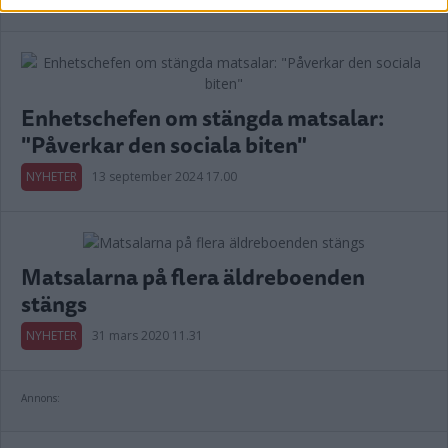
Enhetschefen om stängda matsalar:
"Påverkar den sociala biten"
NYHETER
13 september 2024 17.00
Matsalarna på flera äldreboenden
stängs
NYHETER
31 mars 2020 11.31
Annons: