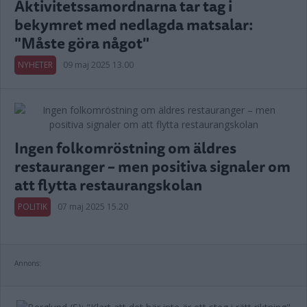
Aktivitetssamordnarna tar tag i
bekymret med nedlagda matsalar:
"Måste göra något"
NYHETER
09 maj 2025 13.00
Ingen folkomröstning om äldres
restauranger – men positiva signaler om
att flytta restaurangskolan
POLITIK
07 maj 2025 15.20
Annons: