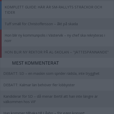
KOMPLETT GUIDE: HÄR ÄR SM-RALLYTS STRÄCKOR OCH
TIDER
Tuff smäll för Christoffersson – åkt på skada
Hon blir ny kommunpolis i Västervik – ny chef ska rekryteras i
norr
HON BLIR NY REKTOR PÅ AL-SKOLAN – "JÄTTESPÄNNANDE"
MEST KOMMENTERAT
DEBATT: SD – en maskin som sprider rädsla, inte trygghet
DEBATT: Kalmar län behöver fler lobbyister
Kandiderar för SD – då menar Bertil att han inte längre är
välkommen hos VIF
Han kommer tillbaka till Låxbo – för egen konsert