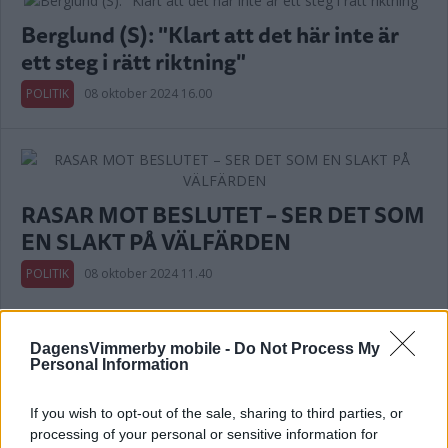
Berglund (S): "Klart att det här inte är
ett steg i rätt riktning"
POLITIK
08 oktober 2024 16.00
RASAR MOT BESLUTET – SER DET SOM
EN SLAKT PÅ VÄLFÄRDEN
POLITIK
08 oktober 2024 11.40
DagensVimmerby mobile -
Do Not Process My
Annons:
Personal Information
If you wish to opt-out of the sale, sharing to third parties, or
processing of your personal or sensitive information for