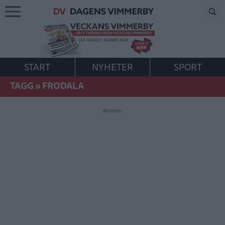
START
NYHETER
SPORT
TAGG
»
FRODALA
Annons: