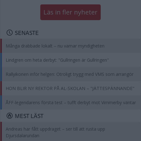
Läs in fler nyheter
SENASTE
Många drabbade lokalt – nu varnar myndigheten
Lindgren om heta derbyt: "Gullringen är Gullringen"
Rallyikonen inför helgen: Otroligt trygg med VMS som arrangör
HON BLIR NY REKTOR PÅ AL-SKOLAN – "JÄTTESPÄNNANDE"
ÅFF-legendarens första test – tufft derbyt mot Vimmerby väntar
MEST LÄST
Andreas har fått uppdraget – ser till att rusta upp
Djursdalarundan