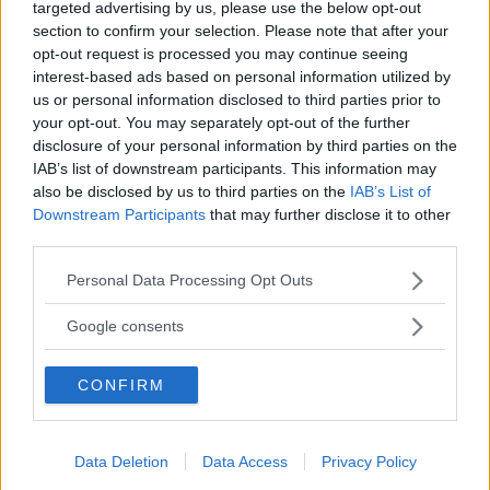
targeted advertising by us, please use the below opt-out
section to confirm your selection. Please note that after your
Restauranger stängs och flera tjänster
opt-out request is processed you may continue seeing
kan försvinna – oklart hur mycket
interest-based ads based on personal information utilized by
us or personal information disclosed to third parties prior to
besparing det blir
your opt-out. You may separately opt-out of the further
disclosure of your personal information by third parties on the
POLITIK
08 oktober 2024 11.09
IAB’s list of downstream participants. This information may
also be disclosed by us to third parties on the
IAB’s List of
Downstream Participants
that may further disclose it to other
EXTRA
third parties.
Please note that this website/app uses one or more Google
Personal Data Processing Opt Outs
services and may gather and store information including but
not limited to your visit or usage behaviour. You may click to
Google consents
grant or deny consent to Google and its third-party tags to
ÄLDRES MATSALAR STÄNGS –
use your data for below specified purposes in below Google
FÄRDIGRÄTTER INOM HEMTJÄNSTEN
CONFIRM
consent section.
POLITIK
08 oktober 2024 09.45
Data Deletion
Data Access
Privacy Policy
Annons: