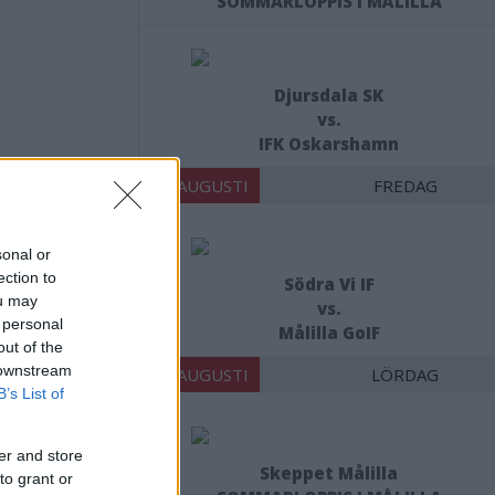
SOMMARLOPPIS I MÅLILLA
Djursdala SK
vs.
IFK Oskarshamn
14 AUGUSTI
FREDAG
sonal or
ection to
Södra Vi IF
an:
ou may
vs.
 personal
Målilla GoIF
 är
out of the
 downstream
15 AUGUSTI
LÖRDAG
B’s List of
er and store
Skeppet Målilla
to grant or