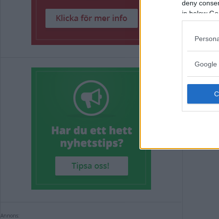
deny consent
in below Go
IN
Persona
KO
Google 
AS
POLIT
Annons:
Annons: