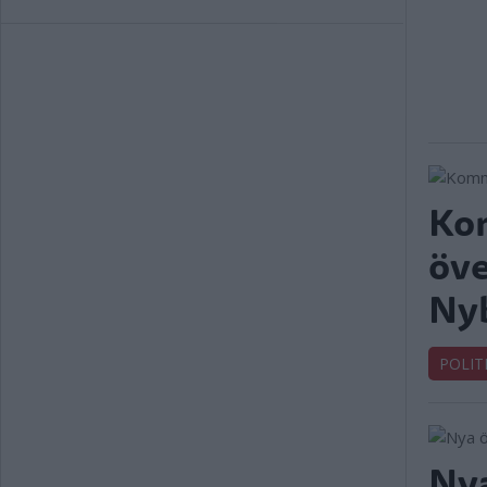
Ko
öve
Ny
POLIT
Nya