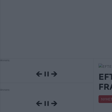
Annons:
EF
FR
Annons:
NYHE