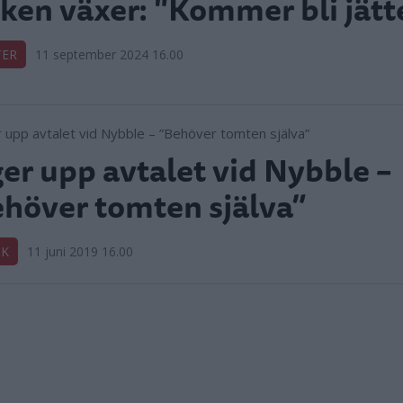
ken växer: "Kommer bli jätt
TER
11 september 2024 16.00
er upp avtalet vid Nybble –
höver tomten själva”
IK
11 juni 2019 16.00