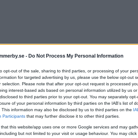
mmerby.se -
Do Not Process My Personal Information
to opt-out of the sale, sharing to third parties, or processing of your per
formation for targeted advertising by us, please use the below opt-out s
munalrådet efter överklag
r selection. Please note that after your opt-out request is processed y
eing interest-based ads based on personal information utilized by us or
rmare Astrid Lindgrens vilja
disclosed to third parties prior to your opt-out. You may separately opt-
losure of your personal information by third parties on the IAB’s list of
rt att komma"
. This information may also be disclosed by us to third parties on the
IA
Participants
that may further disclose it to other third parties.
IK
07 februari 2018 10.08
 that this website/app uses one or more Google services and may gath
including but not limited to your visit or usage behaviour. You may click 