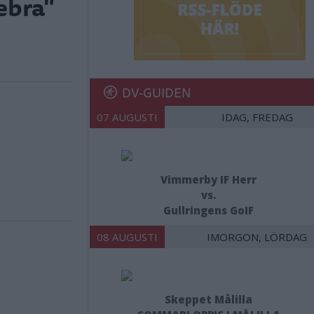
ebra"
DV-GUIDEN
07 AUGUSTI
IDAG, FREDAG
Vimmerby IF Herr
vs.
Gullringens GoIF
08 AUGUSTI
IMORGON, LÖRDAG
Skeppet Målilla