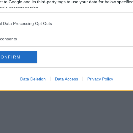
 to Google and its third-party tags to use your data for below specifi
ogle consent section.
VÅNARE TYCKER ATT
l Data Processing Opt Outs
MMUNEN SVIKER LÖFTET 
consents
TRID
CONFIRM
IK
06 februari 2018 11.25
Data Deletion
Data Access
Privacy Policy