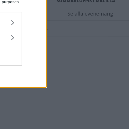
SOMMARLOPPIS I MÅLILLA
ed purposes
Se alla evenemang
TILL
Annons: