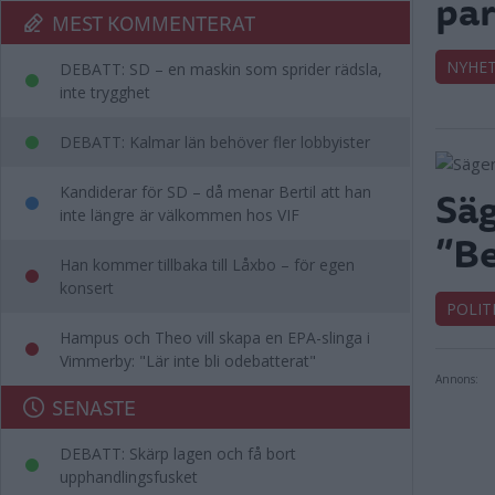
par
MEST KOMMENTERAT
NYHE
DEBATT: SD – en maskin som sprider rädsla,
inte trygghet
DEBATT: Kalmar län behöver fler lobbyister
Säg
Kandiderar för SD – då menar Bertil att han
inte längre är välkommen hos VIF
”Be
Han kommer tillbaka till Låxbo – för egen
konsert
POLIT
Hampus och Theo vill skapa en EPA-slinga i
Vimmerby: "Lär inte bli odebatterat"
Annons:
SENASTE
DEBATT: Skärp lagen och få bort
upphandlingsfusket