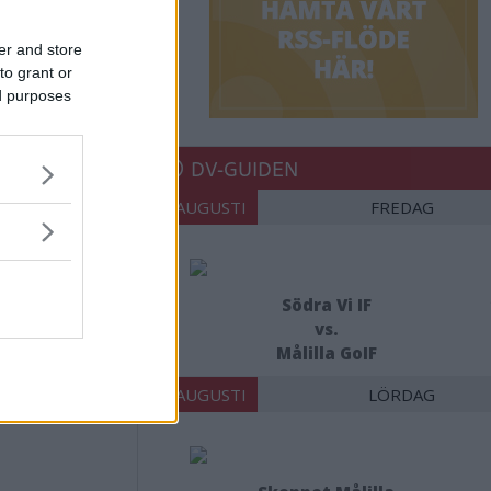
er and store
to grant or
ed purposes
DV-GUIDEN
14 AUGUSTI
FREDAG
Södra Vi IF
vs.
Målilla GoIF
15 AUGUSTI
LÖRDAG