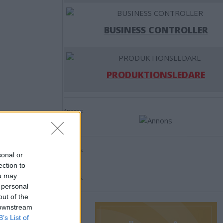
BUSINESS CONTROLLER
PRODUKTIONSLEDARE
Annons:
Annons:
sonal or
ection to
ou may
Annons:
 personal
out of the
 downstream
B’s List of