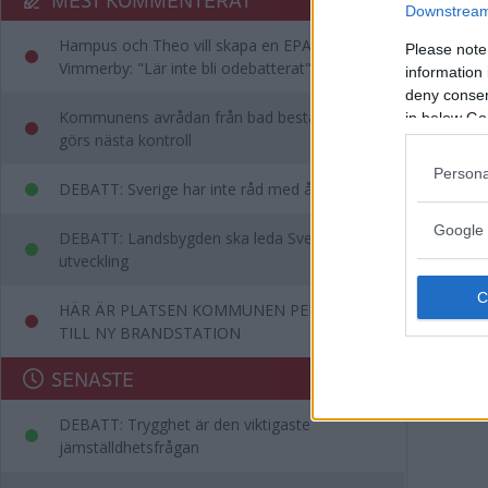
Downstream 
Hampus och Theo vill skapa en EPA-slinga i
Please note
Vimmerby: "Lär inte bli odebatterat"
information 
deny consent
Kommunens avrådan från bad består – då
in below Go
görs nästa kontroll
Persona
DEBATT: Sverige har inte råd med ålderism
Google 
DEBATT: Landsbygden ska leda Sveriges
utveckling
HÄR ÄR PLATSEN KOMMUNEN PEKAR UT
TILL NY BRANDSTATION
SENASTE
DEBATT: Trygghet är den viktigaste
jämställdhetsfrågan