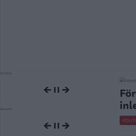
Annons:
För
inl
Annons:
POLIT