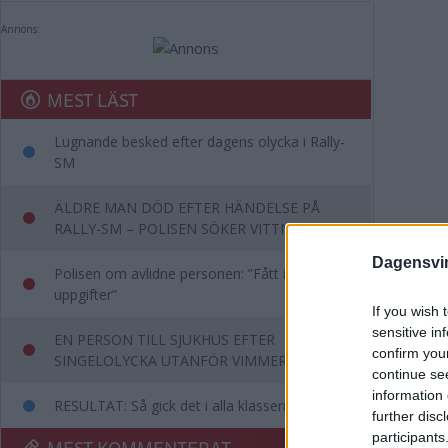
Annons:
MEST LÄST
Lugnande besked efter dagens olycka i Rally-
SM
ÄLDRE MAN DÖD EFTER HÄNDELSE PÅ
RALLY-SM – POLISEN SÖKER VITTNEN
Dagensvi
Polisen om avlidne personen: ”Fått in
uppgifter”
If you wish 
sensitive in
EN PERSON TILL SJUKHUS EFTER
confirm you
SINGELOLYCKA UTANFÖR VIMMERBY
continue se
information 
RESULTAT: Så gick det i alla klasserna i SM
further disc
participants
MEST KOMMENTERAT