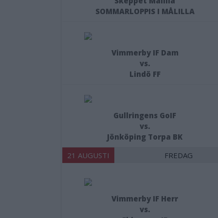
Skeppet Målilla
SOMMARLOPPIS I MÅLILLA
Vimmerby IF Dam
vs.
Lindö FF
Gullringens GoIF
vs.
Jönköping Torpa BK
21 AUGUSTI
FREDAG
Vimmerby IF Herr
vs.