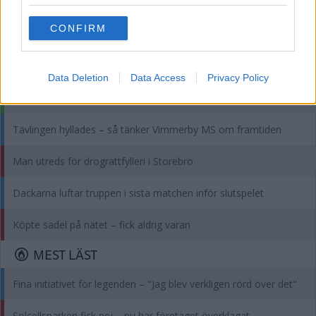
grant or deny consent to Google and its third-party tags to
use your data for below specified purposes in below Google
Läs in fler nyheter
CONFIRM
consent section.
SENASTE
Data Deletion
Data Access
Privacy Policy
DEBATT: Fler ska få fast läkarkontakt
Tävlingen hyllades – så tänker Vimmerby MS om framtiden
Man utreds för drograttfylleri i Storebro
Dackarna luftar truppen i sista matchen inför slutspelet
Köpte sadel på nätet – fick aldrig varan
MEST LÄST
Fina initiativet för legenden – "Jag blev verkligen rörd över det"
Solcellsparken fick nej – nu har företaget överklagat