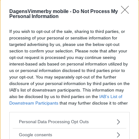
DagensVimmerby mobile -
Do Not Process My
Personal Information
If you wish to opt-out of the sale, sharing to third parties, or
processing of your personal or sensitive information for
targeted advertising by us, please use the below opt-out
section to confirm your selection. Please note that after your
40 procent går i pension inom tio år –
opt-out request is processed you may continue seeing
enorm utmaning väntar
interest-based ads based on personal information utilized by
us or personal information disclosed to third parties prior to
POLITIK
22 april 2017 04.00
your opt-out. You may separately opt-out of the further
disclosure of your personal information by third parties on the
IAB’s list of downstream participants. This information may
also be disclosed by us to third parties on the
IAB’s List of
Så många kommunalt anställda går i
Downstream Participants
that may further disclose it to other
third parties.
pension fram till 2026
Please note that this website/app uses one or more Google
Personal Data Processing Opt Outs
POLITIK
07 april 2017 08.00
services and may gather and store information including but
not limited to your visit or usage behaviour. You may click to
Google consents