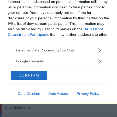
interest-based ads based on personal information utilized by
SENASTE
us or personal information disclosed to third parties prior to
your opt-out. You may separately opt-out of the further
Klar seger för Mörlunda i höstgenrep mot Storebro
disclosure of your personal information by third parties on the
IAB’s list of downstream participants. This information may
Andreas har fått uppdraget – ser till att rusta upp
also be disclosed by us to third parties on the
IAB’s List of
Djursdalarundan
Downstream Participants
that may further disclose it to other
third parties.
Damerna inledde höstsäsongen med lagtävling
Please note that this website/app uses one or more Google
Personal Data Processing Opt Outs
services and may gather and store information including but
Lastbilschaufför hade amfetamin i blodet – så blir straffet
not limited to your visit or usage behaviour. You may click to
Google consents
grant or deny consent to Google and its third-party tags to
Tuff smäll för Christoffersson – åkt på skada
use your data for below specified purposes in below Google
CONFIRM
consent section.
MEST LÄST
En del nyheter blir det – nu förbereder Kim butikens öppning
Data Deletion
Data Access
Privacy Policy
Andreas har fått uppdraget – ser till att rusta upp
Djursdalarundan