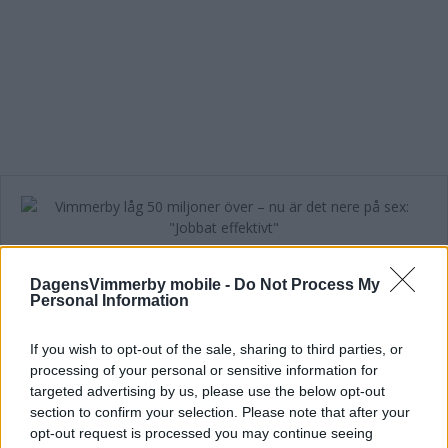
Vimmerby låg 50 miljoner över – nu är
det nere på sex: "Jobbat effektivt"
DagensVimmerby mobile -
Do Not Process My
Personal Information
POLITIK
21 november 2017 05.00
If you wish to opt-out of the sale, sharing to third parties, or
processing of your personal or sensitive information for
targeted advertising by us, please use the below opt-out
Läs in fler nyheter
section to confirm your selection. Please note that after your
opt-out request is processed you may continue seeing