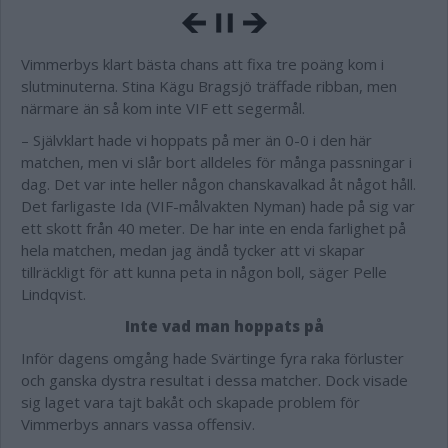
Vimmerbys klart bästa chans att fixa tre poäng kom i
slutminuterna. Stina Kägu Bragsjö träffade ribban, men
närmare än så kom inte VIF ett segermål.
– Självklart hade vi hoppats på mer än 0-0 i den här
matchen, men vi slår bort alldeles för många passningar i
dag. Det var inte heller någon chanskavalkad åt något håll.
Det farligaste Ida (VIF-målvakten Nyman) hade på sig var
ett skott från 40 meter. De har inte en enda farlighet på
hela matchen, medan jag ändå tycker att vi skapar
tillräckligt för att kunna peta in någon boll, säger Pelle
Lindqvist.
Inte vad man hoppats på
Inför dagens omgång hade Svärtinge fyra raka förluster
och ganska dystra resultat i dessa matcher. Dock visade
sig laget vara tajt bakåt och skapade problem för
Vimmerbys annars vassa offensiv.