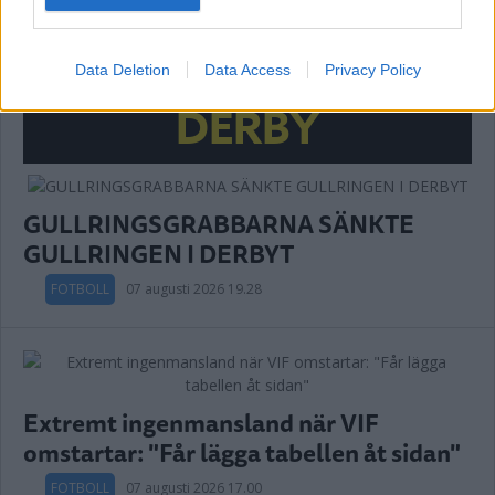
Annons:
Data Deletion
Data Access
Privacy Policy
DERBY
GULLRINGSGRABBARNA SÄNKTE
GULLRINGEN I DERBYT
FOTBOLL
07 augusti 2026 19.28
Extremt ingenmansland när VIF
omstartar: "Får lägga tabellen åt sidan"
FOTBOLL
07 augusti 2026 17.00