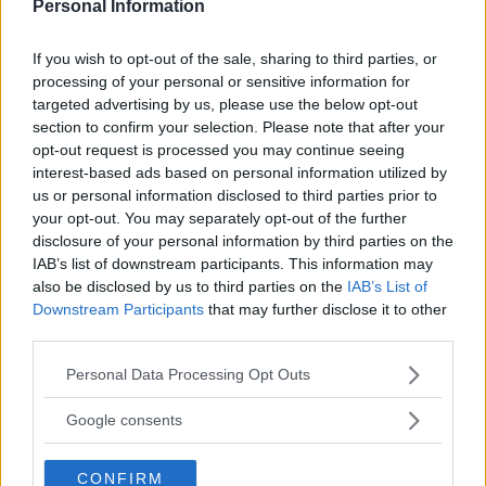
Personal Information
FOTBOLL
07 augusti 2026 20.56
If you wish to opt-out of the sale, sharing to third parties, or
processing of your personal or sensitive information for
Annons:
targeted advertising by us, please use the below opt-out
section to confirm your selection. Please note that after your
opt-out request is processed you may continue seeing
interest-based ads based on personal information utilized by
Lindgren nöjd: "Nödvändigt om vi ska
us or personal information disclosed to third parties prior to
kriga om seriesegern"
your opt-out. You may separately opt-out of the further
disclosure of your personal information by third parties on the
FOTBOLL
07 augusti 2026 20.42
IAB’s list of downstream participants. This information may
also be disclosed by us to third parties on the
IAB’s List of
Downstream Participants
that may further disclose it to other
third parties.
VIDEO: Albin målskytt i derbyt mot
Please note that this website/app uses one or more Google
Personal Data Processing Opt Outs
moderklubben
services and may gather and store information including but
not limited to your visit or usage behaviour. You may click to
Google consents
FOTBOLL
07 augusti 2026 20.08
grant or deny consent to Google and its third-party tags to
use your data for below specified purposes in below Google
CONFIRM
consent section.