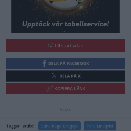
Gå till startsidan
DELA PÅ FACEBOOK
DELA PÅ X
KOPIERA LÄNK
Annons:
Taggar i artikel
Stina Kägo Bragsjö
Pelle Lindqvist