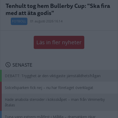
Tenhult tog hem Bullerby Cup: "Ska fira
med att äta godis"
FOTBOLL
01 augusti 2026 16.14
Läs in fler nyheter
SENASTE
DEBATT: Trygghet är den viktigaste jämställdhetsfrågan
Solcellsparken fick nej – nu har företaget överklagat
Hade anabola steroider i köksskåpet – man från Vimmerby
åtalas
Tuna vann extrem målfest i Målilla – dramatiken ökar