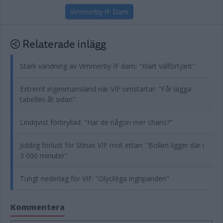
Vimmerby IF Dam
Relaterade inlägg
Stark vändning av Vimmerby IF dam: "Klart välförtjänt"
Extremt ingenmansland när VIF omstartar: "Får lägga
tabellen åt sidan"
Lindqvist förbryllad: "Har de någon mer chans?"
Jobbig förlust för Stinas VIF mot ettan: "Bollen ligger där i
3 000 minuter"
Tungt nederlag för VIF: "Olyckliga ingripanden"
Kommentera