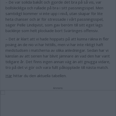
– De var solida bakåt och gjorde det bra på så vis, var
bollskickliga och rullade på bra i sitt passningsspel. Men
samtidigt kommer vi inte upp i nivå, utan skapar för lite
heta chanser och är för stressade i vårt passningsspel,
säger Pelle Lindqvist, som gav beröm till sitt eget lags
backlinje som helt plockade bort Svärtinges offensiv.
– Det är klart att vi hade hoppats på att kunna räkna in fler
poäng än de nio vi har hittills, men vi har inte riktigt haft
medstudsen i matcherna av olika anledningar. Sedan har vi
känslan av att serien har blivit jämnare än vad den har varit
tidigare år. Det finns ingen annan väg än att gnugga vidare,
tro på det vi gör och vara fullt påkopplade till nästa match.
Här
hittar du den aktuella tabellen.
Annons: