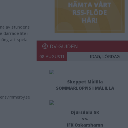
tagna av stundens
e darrade lite i
oäng att spela
DV-GUIDEN
08 AUGUSTI
IDAG, LÖRDAG
Skeppet Målilla
SOMMARLOPPIS I MÅLILLA
gensvimmerby.se
Djursdala SK
vs.
IFK Oskarshamn