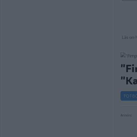
"Fi
"Ka
FOTB
Annons: