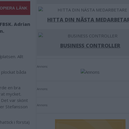
OPIERA LÄNK
HITTA DIN NÄSTA MEDARBETA
 FBSK. Adrian
n.
BUSINESS CONTROLLER
latsen. Allt
Annons:
F plockat båda
orde en bra
Annons:
rat mycket.
. Det var skönt
Annons:
ger Stefansson
attick i första)