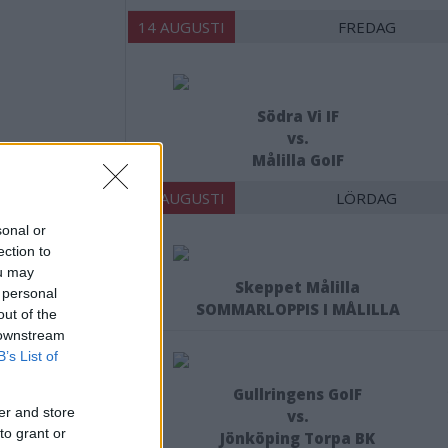
14 AUGUSTI
FREDAG
Södra Vi IF
vs.
Målilla GoIF
15 AUGUSTI
LÖRDAG
sonal or
ection to
ou may
Skeppet Målilla
 personal
SOMMARLOPPIS I MÅLILLA
out of the
 downstream
B’s List of
Gullringens GoIF
er and store
vs.
to grant or
Jönköping Torpa BK