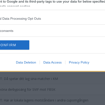
 to Google and its third-party tags to use your data for below specifi
ogle consent section.
l Data Processing Opt Outs
consents
DELA PÅ FACEBOOK
DELA PÅ 
CONFIRM
aterade inlägg
Data Deletion
Data Access
Privacy Policy
 Vi vann stort mot FBSK – han gjorde drömmål
: Då spelar ditt lag sina matcher i KM
sköna derbypoäng för SVIF mot FBSK
: Här är lokala lagens motståndare i andra cupomgången