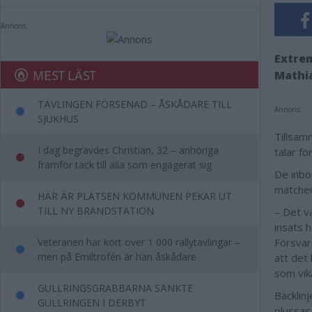
Annons:
Extrem
MEST LÄST
Mathia
TÄVLINGEN FÖRSENAD – ÅSKÅDARE TILL
Annons:
SJUKHUS
Tillsam
I dag begravdes Christian, 32 – anhöriga
talar fö
framför tack till alla som engagerat sig
De inbö
matche
HÄR ÄR PLATSEN KOMMUNEN PEKAR UT
TILL NY BRANDSTATION
– Det v
insats 
Veteranen har kört över 1 000 rallytävlingar –
Försvare
men på Emiltrofén är han åskådare
att det
som vik
GULLRINGSGRABBARNA SÄNKTE
Backlinj
GULLRINGEN I DERBYT
plussas.