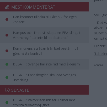
MEST KOMMENTERAT
SVIF gi
Han kommer tillbaka till Låxbo – för egen
konsert
– Det va
allvar. 
Hampus och Theo vill skapa en EPA-slinga i
slutet.
Vimmerby: "Lär inte bli odebatterat"
om så d
Fredric
Kommunens avrådan från bad består – då
görs nästa kontroll
Tabelle
DEBATT: Sverige har inte råd med ålderism
Annons:
DEBATT: Landsbygden ska leda Sveriges
utveckling
SENASTE
DEBATT: Valrörelsen missar Kalmar läns
största tillväxtmöjlighet