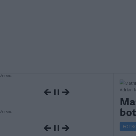
Annons:
Adrian 
Mat
bo
Annons:
FOTB