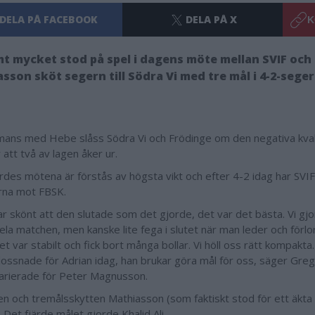
DELA PÅ FACEBOOK
DELA PÅ X
K
t mycket stod på spel i dagens möte mellan SVIF och
sson sköt segern till Södra Vi med tre mål i 4-2-seger
mans med Hebe slåss Södra Vi och Frödinge om den negativa kvalp
r att två av lagen åker ur.
rdes mötena är förstås av högsta vikt och efter 4-2 idag har SVI
rna mot FBSK.
ar skönt att den slutade som det gjorde, det var det bästa. Vi gj
hela matchen, men kanske lite fega i slutet när man leder och förlo
t var stabilt och fick bort många bollar. Vi höll oss rätt kompakta
 lossnade för Adrian idag, han brukar göra mål för oss, säger Gre
arierade för Peter Magnusson.
en och tremålsskytten Mathiasson (som faktiskt stod för ett äkta h
 Det fjärde målet gjorde Khalid Ali.