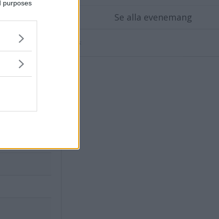
ed purposes
Se alla evenemang
Annons:
X