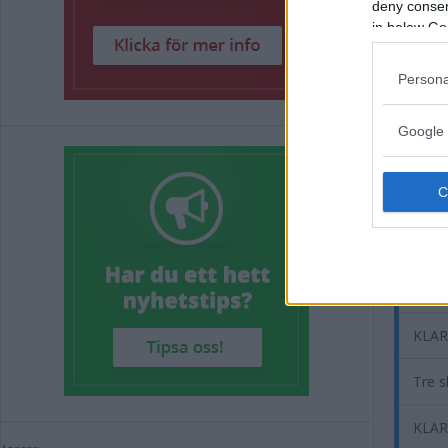
deny consent
in below Go
Annons:
Persona
Google 
Rel
Södra
KLART
Tre 
KLART