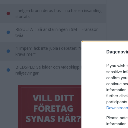
I helgen brann deras hus – nu har en insamling
startats
RESULTAT: Så är ställningen i SM – Fransson
tvåa
"Fimpen" fick inte jubla i debuten: "Kan inte
Dagensvi
kräva mer"
If you wish 
BILDSPEL: Se bilder och videoklipp från dagens
sensitive in
rallytävlingar
confirm you
continue se
information 
further disc
participants
Downstream 
Annons:
Please note
information 
Taggar i 