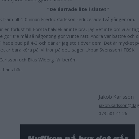
"De darrade lite i slutet"
ck fram till 4-0 innan Fredric Carlsson reducerade två gånger om.
r en förlust till. Första halvlek är inte bra, jag vet inte om vi är 
De gör tre mål så någonting gör vi inte rätt. Andra var bättre och d
 Vi hade bud på 4-3 och där är jag stolt över dem. Det är mycket p
et är bara köra på. Vi tror på det, säger Urban Svensson i FBSK.
 Carlsson och Elias Wiberg får beröm.
n finns här.
Jakob Karlsson
jakob.karlsson@da
073 501 41 26