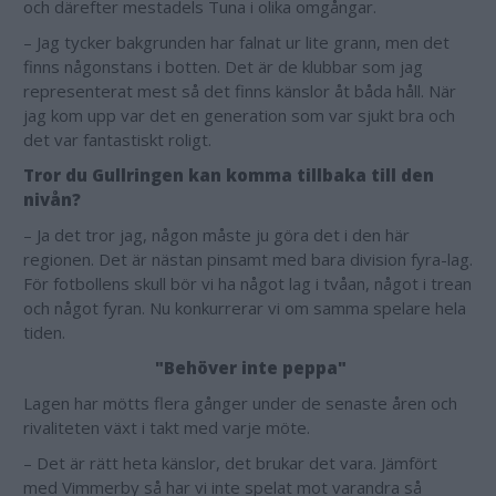
och därefter mestadels Tuna i olika omgångar.
– Jag tycker bakgrunden har falnat ur lite grann, men det
finns någonstans i botten. Det är de klubbar som jag
representerat mest så det finns känslor åt båda håll. När
jag kom upp var det en generation som var sjukt bra och
det var fantastiskt roligt.
Tror du Gullringen kan komma tillbaka till den
nivån?
– Ja det tror jag, någon måste ju göra det i den här
regionen. Det är nästan pinsamt med bara division fyra-lag.
För fotbollens skull bör vi ha något lag i tvåan, något i trean
och något fyran. Nu konkurrerar vi om samma spelare hela
tiden.
"Behöver inte peppa"
Lagen har mötts flera gånger under de senaste åren och
rivaliteten växt i takt med varje möte.
– Det är rätt heta känslor, det brukar det vara. Jämfört
med Vimmerby så har vi inte spelat mot varandra så