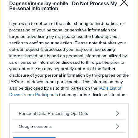
DagensVimmerby mobile -
Do Not Process My
Personal Information
If you wish to opt-out of the sale, sharing to third parties, or
processing of your personal or sensitive information for
targeted advertising by us, please use the below opt-out
section to confirm your selection. Please note that after your
opt-out request is processed you may continue seeing
interest-based ads based on personal information utilized by
us or personal information disclosed to third parties prior to
your opt-out. You may separately opt-out of the further
disclosure of your personal information by third parties on the
IAB’s list of downstream participants. This information may
also be disclosed by us to third parties on the
IAB’s List of
Downstream Participants
that may further disclose it to other
third parties.
Please note that this website/app uses one or more Google
Personal Data Processing Opt Outs
services and may gather and store information including but
not limited to your visit or usage behaviour. You may click to
Google consents
grant or deny consent to Google and its third-party tags to
use your data for below specified purposes in below Google