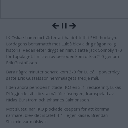
IK Oskarshamn fortsätter att ha det tufft i SHL-hockeyn.
Lördagens bortamatch mot Luleå blev aldrig någon rolig
historia. Redan efter drygt en minut satte Jack Connolly 1-0
för topplaget. I mitten av perioden kom också 2-0 genom
Erik Gustafsson.
Bara några minuter senare kom 3-0 för Luleå. I powerplay
satte Erik Gustafsson hemmalagets tredje mål.
I den andra perioden hittade IKO en 3-1-reducering. Lukas
Pilö gjorde sitt första mål för säsongen, framspelad av
Niclas Burström och Johannes Salmonsson.
Mot slutet, när IKO plockade keepern för att komma
närmare, blev det istället 4-1 i egen kasse. Brendan
Shinimin var målskytt.