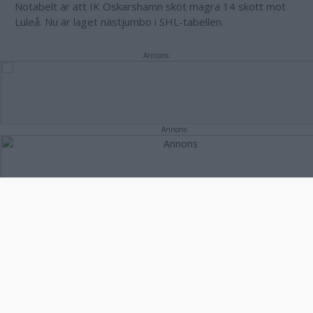
Notabelt är att IK Oskarshamn sköt magra 14 skott mot
Luleå. Nu är laget nästjumbo i SHL-tabellen.
Annons:
Annons: