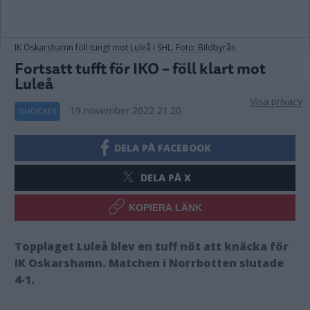
IK Oskarshamn föll tungt mot Luleå i SHL. Foto: Bildbyrån
Fortsatt tufft för IKO – föll klart mot
Luleå
Visa privacy
19 november 2022 21.20
ISHOCKEY
DELA PÅ FACEBOOK
DELA PÅ X
KOPIERA LÄNK
Topplaget Luleå blev en tuff nöt att knäcka för
IK Oskarshamn. Matchen i Norrbotten slutade
4-1.