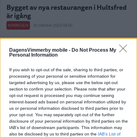
Bygget av nya restaurangen i Hultsfred
är igång
NÄRINGSLIV
25 oktober 2023 04.00
Annons:
DagensVimmerby mobile -
Do Not Process My
Personal Information
If you wish to opt-out of the sale, sharing to third parties, or
processing of your personal or sensitive information for
Nya industrilokalerna i Västervik klara –
targeted advertising by us, please use the below opt-out
kändis inviger satsningen
section to confirm your selection. Please note that after your
opt-out request is processed you may continue seeing
NÄRINGSLIV
20 september 2023 03.58
interest-based ads based on personal information utilized by
us or personal information disclosed to third parties prior to
your opt-out. You may separately opt-out of the further
disclosure of your personal information by third parties on the
IAB’s list of downstream participants. This information may
REDO ATT SLÄPPA NAMNET – HAN
also be disclosed by us to third parties on the
IAB’s List of