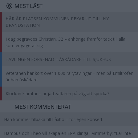
MEST LÄST
HÄR ÄR PLATSEN KOMMUNEN PEKAR UT TILL NY
BRANDSTATION
I dag begravdes Christian, 32 – anhöriga framför tack till alla
som engagerat sig
TÄVLINGEN FÖRSENAD – ÅSKÅDARE TILL SJUKHUS
Veteranen har kört över 1 000 rallytävlingar – men på Emiltrofén
är han åskådare
Klockan klämtar – är jätteaffären på väg att spricka?
MEST KOMMENTERAT
Han kommer tillbaka till Låxbo – för egen konsert
Hampus och Theo vill skapa en EPA-slinga i Vimmerby: "Lär inte