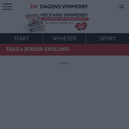
START
NYHETER
SPORT
TAGG
»
JERKER-EKELUND
Annons: