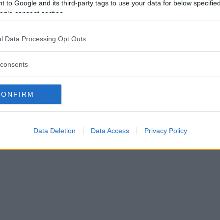
 to Google and its third-party tags to use your data for below specifi
ogle consent section.
Här är sjätte 
av Veckans
l Data Processing Opt Outs
Vimmerby!
consents
VECKANS VIMMERBY
30 oktob
CONFIRM
Data Deletion
Data Access
Privacy Policy