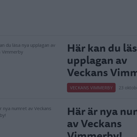
Här kan du lä
upplagan av
Veckans Vim
VECKANS VIMMERBY
23 oktob
Här är nya nu
av Veckans
Vimmerby!