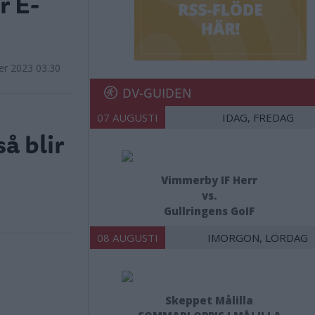
r E-
er 2023 03.30
DV-GUIDEN
07 AUGUSTI
IDAG, FREDAG
å blir
Vimmerby IF Herr
vs.
Gullringens GoIF
08 AUGUSTI
IMORGON, LÖRDAG
Skeppet Målilla