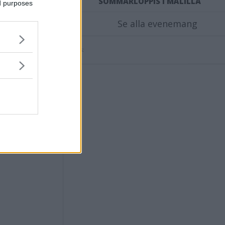
SOMMARLOPPIS I MÅLILLA
ed purposes
numret
Se alla evenemang
Annons:
er 2021 03.30