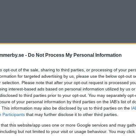
mmerby.se -
Do Not Process My Personal Information
to opt-out of the sale, sharing to third parties, or processing of your per
formation for targeted advertising by us, please use the below opt-out s
r selection. Please note that after your opt-out request is processed y
 är nya numret av Veckans
eing interest-based ads based on personal information utilized by us or
disclosed to third parties prior to your opt-out. You may separately opt-
merby – så enkelt blir du
losure of your personal information by third parties on the IAB’s list of
. This information may also be disclosed by us to third parties on the
IA
enumerant
Participants
that may further disclose it to other third parties.
 that this website/app uses one or more Google services and may gath
NS VIMMERBY
13 november 2021 04.00
including but not limited to your visit or usage behaviour. You may click 