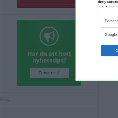
deny consent
in below Go
Persona
Google 
Annons:
Annons: