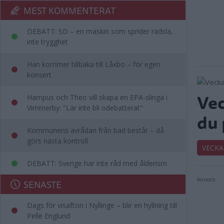
MEST KOMMENTERAT
DEBATT: SD – en maskin som sprider rädsla,
inte trygghet
Han kommer tillbaka till Låxbo – för egen
konsert
Vec
Hampus och Theo vill skapa en EPA-slinga i
Vimmerby: "Lär inte bli odebatterat"
du
Kommunens avrådan från bad består – då
görs nästa kontroll
VECKA
DEBATT: Sverige har inte råd med ålderism
Annons:
SENASTE
Dags för visafton i Nyllinge – blir en hyllning till
Pelle Englund