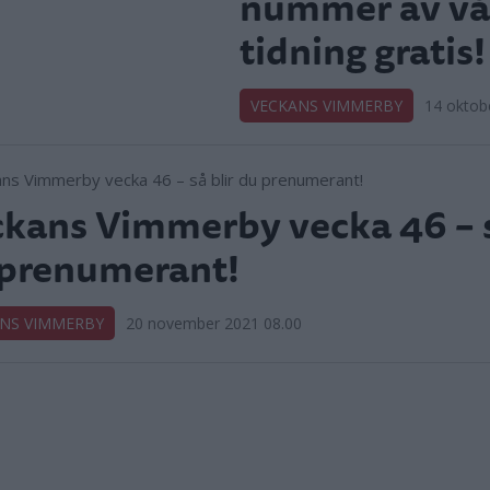
nummer av vå
tidning gratis!
VECKANS VIMMERBY
14 oktob
kans Vimmerby vecka 46 – s
 prenumerant!
NS VIMMERBY
20 november 2021 08.00