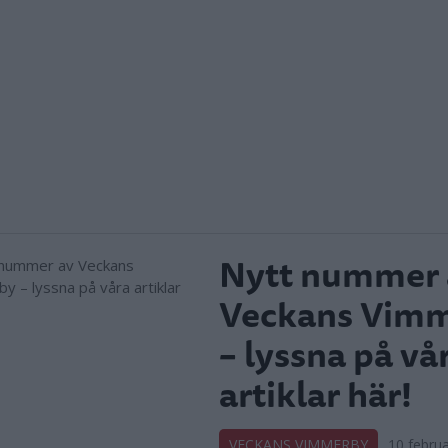
Nytt nummer 
Veckans Vim
– lyssna på vå
artiklar här!
VECKANS VIMMERBY
10 februa