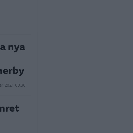
sa nya
merby
er 2021 03.30
mret