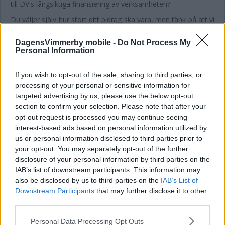
till DV:s långsiktiga finansiering av verksamheten?
Du väljer själv hur stort ditt bidrag ska vara, men tänk på att vi
måste dra 25 procents moms på beloppet. Vårt Swishnummer
är 123 006 96 25.
DagensVimmerby mobile -
Do Not Process My
Personal Information
Månatlig DV-supporter blir du genom att klicka här.
Tack för att du stöttar Vimmerbys moderna tidning!
If you wish to opt-out of the sale, sharing to third parties, or
processing of your personal or sensitive information for
Dagens Vimmerbys redaktion
targeted advertising by us, please use the below opt-out
SENASTE
section to confirm your selection. Please note that after your
opt-out request is processed you may continue seeing
Positiv nyhet: antalet inbrott och stölder dyker
interest-based ads based on personal information utilized by
us or personal information disclosed to third parties prior to
your opt-out. You may separately opt-out of the further
Fina initiativet för legenden – "Jag blev verkligen rörd över det"
disclosure of your personal information by third parties on the
IAB’s list of downstream participants. This information may
DEBATT: Trygghet är den viktigaste jämställdhetsfrågan
also be disclosed by us to third parties on the
IAB’s List of
Downstream Participants
that may further disclose it to other
Solcellsparken fick nej – nu har företaget överklagat
third parties.
Hade anabola steroider i köksskåpet – man från Vimmerby
Please note that this website/app uses one or more Google
Personal Data Processing Opt Outs