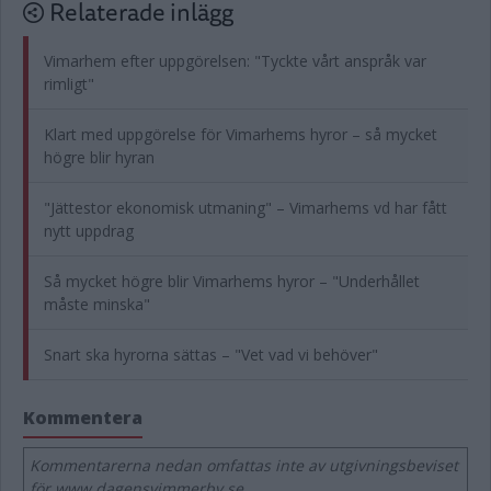
Relaterade inlägg
Vimarhem efter uppgörelsen: "Tyckte vårt anspråk var
rimligt"
Klart med uppgörelse för Vimarhems hyror – så mycket
högre blir hyran
"Jättestor ekonomisk utmaning" – Vimarhems vd har fått
nytt uppdrag
Så mycket högre blir Vimarhems hyror – "Underhållet
måste minska"
Snart ska hyrorna sättas – "Vet vad vi behöver"
Kommentera
Kommentarerna nedan omfattas inte av utgivningsbeviset
för www.dagensvimmerby.se.