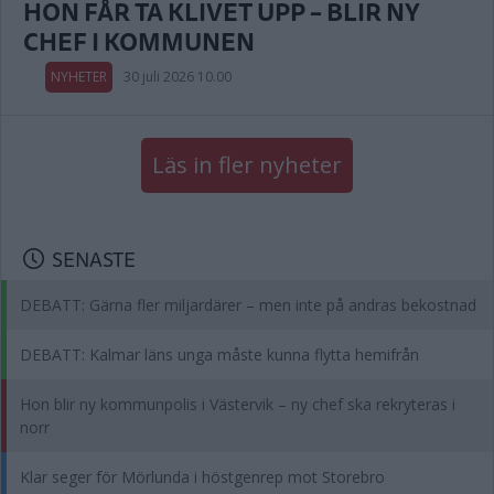
HON FÅR TA KLIVET UPP – BLIR NY
CHEF I KOMMUNEN
NYHETER
30 juli 2026 10.00
Läs in fler nyheter
SENASTE
DEBATT: Gärna fler miljardärer – men inte på andras bekostnad
DEBATT: Kalmar läns unga måste kunna flytta hemifrån
Hon blir ny kommunpolis i Västervik – ny chef ska rekryteras i
norr
Klar seger för Mörlunda i höstgenrep mot Storebro