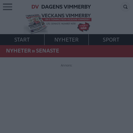
START
NYHETER
SPORT
NYHETER
»
SENASTE
Annons: