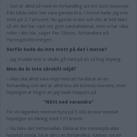
– Det är alltid så med en förhandling att ett visst missnöje
från båda sidor kan vara ganska bra. I morse hade jag inte
trott på 2,7 procent. Nu gjorde vi det och det är helt klart
så att det har varit ett gott samtalsklimat, men vi har olika
roller i det här, säger Per Olsson, förhandlare på
Hyresgästföreningen.
Varför hade du inte trott på det i morse?
– Jag trodde inte vi skulle gå med på en så hög höjning.
Men du är inte särskilt nöjd?
– Man ska alltid vara nöjd med att ha klarat av en
förhandling och det är alltid bra att komma överens, men
höjningen är högre än jag hade hoppats på.
"Nött ned varandra"
För en lägenhet med en hyra på 5 000 kronor innebär
höjningen en ökning med 135 kronor.
– Nu blev det mittemellan. Båda är lite missnöjda eller
hyggligt nöjda. Så är det i en förhandling. Känner sig en