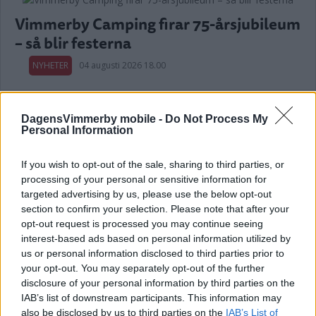
Vimmerby Camping firar 75-årsjubileum
– så blir festerna
NYHETER
04 augusti 2026 18.00
Annons:
DagensVimmerby mobile -
Do Not Process My
Personal Information
If you wish to opt-out of the sale, sharing to third parties, or
processing of your personal or sensitive information for
targeted advertising by us, please use the below opt-out
Kommunens avrådan från bad består –
section to confirm your selection. Please note that after your
då görs nästa kontroll
opt-out request is processed you may continue seeing
interest-based ads based on personal information utilized by
NYHETER
04 augusti 2026 06.20
us or personal information disclosed to third parties prior to
your opt-out. You may separately opt-out of the further
disclosure of your personal information by third parties on the
IAB’s list of downstream participants. This information may
also be disclosed by us to third parties on the
IAB’s List of