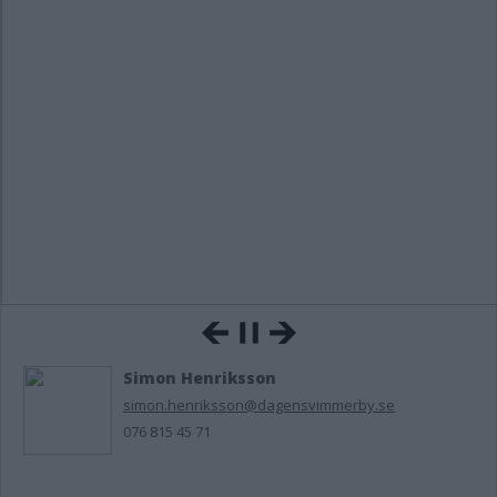
Simon Henriksson
simon.henriksson@dagensvimmerby.se
076 815 45 71