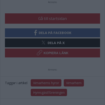
Annons:
Gå till startsidan
DELA PÅ FACEBOOK
DELA PÅ X
KOPIERA LÄNK
Annons:
Taggar i artikel
Vimarhems hyror
Vimarhem
Hyresgästföreningen