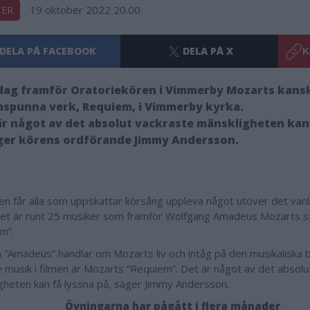
19 oktober 2022 20.00
TER
DELA PÅ FACEBOOK
DELA PÅ X
K
rdag framför Oratoriekören i Vimmerby Mozarts kans
spunna verk, Requiem, i Vimmerby kyrka.
är något av det absolut vackraste mänskligheten kan
äger körens ordförande Jimmy Andersson.
lgen får alla som uppskattar körsång uppleva något utöver det van
Det är runt 25 musiker som framför Wolfgang Amadeus Mozarts s
em”.
n ”Amadeus” handlar om Mozarts liv och intåg på den musikaliska 
 musik i filmen är Mozarts ”Requiem”. Det är något av det absolu
gheten kan få lyssna på, säger Jimmy Andersson.
Övningarna har pågått i flera månader