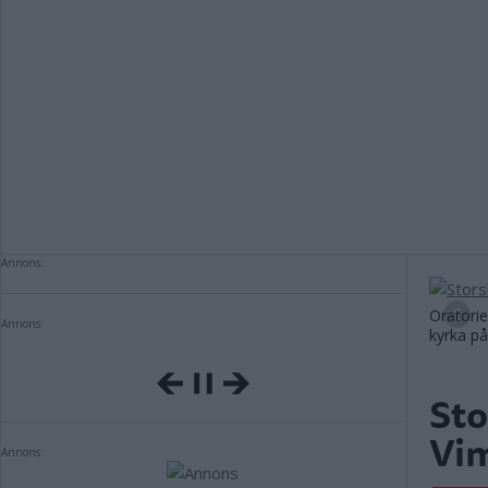
Annons:
Oratori
Annons:
kyrka på
Sto
Vi
Annons: