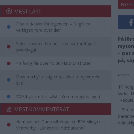
NYHE
MEST LÄST
Fina initiativet för legenden – "Jag blev
verkligen rörd över det"
På lö
Solcellsparken fick nej – nu har företaget
mytom
överklagat
– Det 
på, s
40-åring får över 15 000 kronor i böter
Annons:
Vinnarna hyllar vägarna – läs intervjuer med
alla
Till he
kyrka. 
VMS hyllas efter rallyt: “Kommer gärna igen”
”Requi
MEST KOMMENTERAT
– Filme
bärande
Hampus och Theo vill skapa en EPA-slinga i
mänskli
Vimmerby: "Lär inte bli odebatterat"