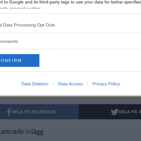
070 378 71 16
 to Google and its third-party tags to use your data for below specifi
ogle consent section.
l Data Processing Opt Outs
artikel
Oratoriekören Vimmerby
Vimmerby kyrka
Jimmy A
consents
Mozarts Requiem
Camerata Nordica
Christian von
CONFIRM
Data Deletion
Data Access
Privacy Policy
DELA PÅ FACEBOOK
DELA PÅ 
aterade inlägg