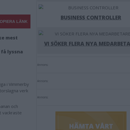
BUSINESS CONTROLLER
OPIERA LÄNK
ke mest
VI SÖKER FLERA NYA MEDARBETA
 få lyssna
Annons:
Annons:
liga i Vimmerby
torslagna verk
Annons:
banan och
t vackraste