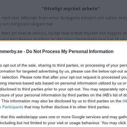
"Otroligt mycket arbete"
 med stor tillförsikt fram emot lördagens konsert och sätter ord 
 och övriga körsångare har.
r klart att man är nervös, nu har man tränat mycket och hoppas at
t vara körsångare är något av det mest fantastiska man kan få va
m få jobba sig igenom ett sådant verk som Mozarts Requiem är
känna att man behärskar det, det är stort. Det är otroligt mycket 
mmerby.se -
Do Not Process My Personal Information
med i kören har kämpat med det under lång tid, både hemma och
r.
to opt-out of the sale, sharing to third parties, or processing of your per
formation for targeted advertising by us, please use the below opt-out s
er säljs hos Vimmerby Bokhandel och vid entrén.
r selection. Please note that after your opt-out request is processed y
man vara med och lyssna på kvalificerad musik i Vimmerby så är det
eing interest-based ads based on personal information utilized by us or
disclosed to third parties prior to your opt-out. You may separately opt-
losure of your personal information by third parties on the IAB’s list of
. This information may also be disclosed by us to third parties on the
IA
Participants
that may further disclose it to other third parties.
Ossian Mathiasson
 that this website/app uses one or more Google services and may gath
ossian.mathiasson@dag
including but not limited to your visit or usage behaviour. You may click 