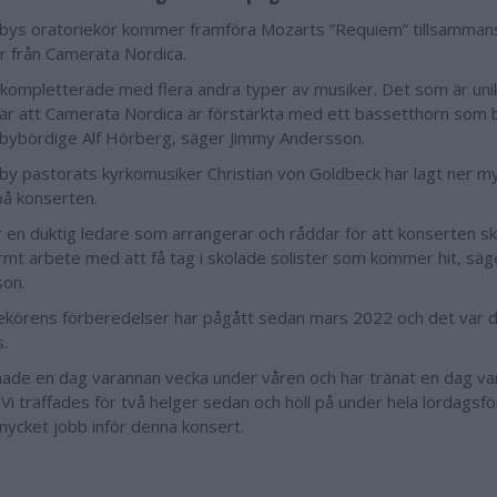
ys oratoriekör kommer framföra Mozarts ”Requiem” tillsammans
r från Camerata Nordica.
 kompletterade med flera andra typer av musiker. Det som är unik
let är att Camerata Nordica är förstärkta med ett bassetthorn som
ybördige Alf Hörberg, säger Jimmy Andersson.
y pastorats kyrkomusiker Christian von Goldbeck har lagt ner my
på konserten.
r en duktig ledare som arrangerar och råddar för att konserten ska
rmt arbete med att få tag i skolade solister som kommer hit, sä
on.
ekörens förberedelser har pågått sedan mars 2022 och det var 
s.
änade en dag varannan vecka under våren och har tränat en dag va
 Vi träffades för två helger sedan och höll på under hela lördags
mycket jobb inför denna konsert.