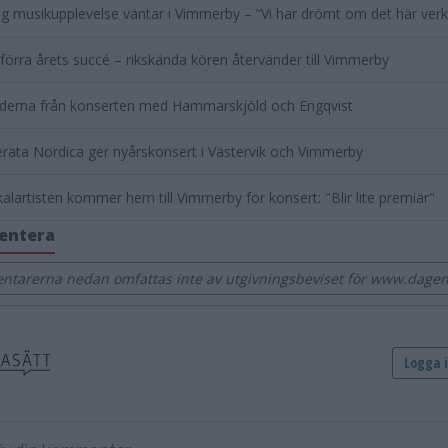
g musikupplevelse väntar i Vimmerby – ”Vi har drömt om det här verk
 förra årets succé – rikskända kören återvänder till Vimmerby
lderna från konserten med Hammarskjöld och Engqvist
ata Nordica ger nyårskonsert i Västervik och Vimmerby
alartisten kommer hem till Vimmerby för konsert: "Blir lite premiär"
entera
tarerna nedan omfattas inte av utgivningsbeviset för www.dage