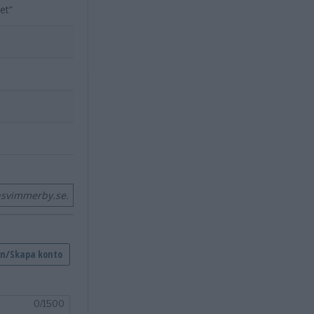
et”
nsvimmerby.se.