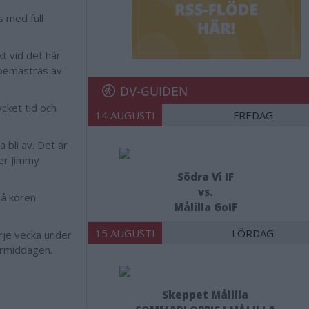
 med full
t vid det här
 bemästras av
DV-GUIDEN
cket tid och
14 AUGUSTI
FREDAG
 bli av. Det är
ger Jimmy
Södra Vi IF
vs.
då kören
Målilla GoIF
15 AUGUSTI
LÖRDAG
rje vecka under
förmiddagen.
Skeppet Målilla