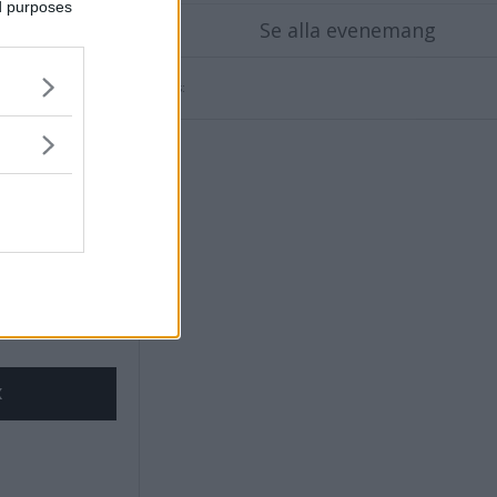
ed purposes
Se alla evenemang
Annons:
ndersson
 Goldbeck
X