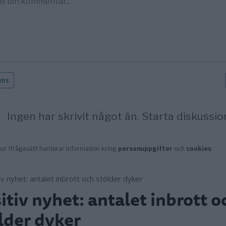
itiv nyhet: antalet inbrott o
lder dyker