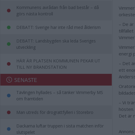
Kommunens avrådan från bad består – då
Vimmerb
görs nästa kontroll
orkeste
– De är
DEBATT: Sverige har inte råd med ålderism
tillfäl
Vimmerb
DEBATT: Landsbygden ska leda Sveriges
Vimmerb
utveckling
energi 
HÄR ÄR PLATSEN KOMMUNEN PEKAR UT
– Det ä
TILL NY BRANDSTATION
ett eno
Anderss
SENASTE
Oratori
Tävlingen hyllades – så tänker Vimmerby MS
bildade
om framtiden
– Vi tr
hösten.
Man utreds för drograttfylleri i Storebro
Det är 
Dackarna luftar truppen i sista matchen inför
Annons:
slutspelet