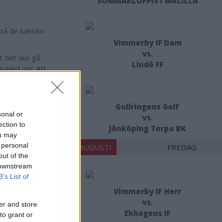
SOMMARLOPPIS I MÅLILLA
på de känslor
Vimmerby IF Dam
vs.
t det ska gå
Lindö FF
ra med om. Att
 och när man
arbete och alla
 på våra
Gullringens GoIF
sonal or
vs.
ection to
Jönköping Torpa BK
ou may
 här det bästa
 personal
21 AUGUSTI
FREDAG
out of the
 downstream
B’s List of
Vimmerby IF Herr
vs.
er and store
ensvimmerby.se
Ekhagens IF
to grant or