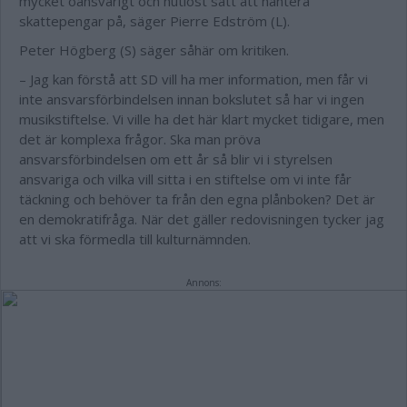
mycket oansvarigt och hutlöst sätt att hantera
skattepengar på,
säger Pierre Edström (L).
Peter Högberg (S) säger såhär om kritiken.
– Jag kan förstå att SD vill ha mer information, men får vi
inte ansvarsförbindelsen innan bokslutet så har vi ingen
musikstiftelse. Vi ville ha det här klart mycket tidigare, men
det är komplexa frågor. Ska man pröva
ansvarsförbindelsen om ett år så blir vi i styrelsen
ansvariga och vilka vill sitta i en stiftelse om vi inte får
täckning och behöver ta från den egna plånboken? Det är
en demokratifråga. När det gäller redovisningen tycker jag
att vi ska förmedla till kulturnämnden.
Annons: