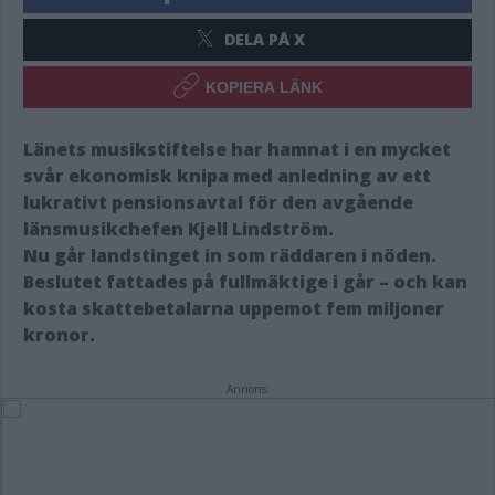
DELA PÅ X
KOPIERA LÄNK
Länets musikstiftelse har hamnat i en mycket
svår ekonomisk knipa med anledning av ett
lukrativt pensionsavtal för den avgående
länsmusikchefen Kjell Lindström.
Nu går landstinget in som räddaren i nöden.
Beslutet fattades på fullmäktige i går – och kan
kosta skattebetalarna uppemot fem miljoner
kronor.
Annons: