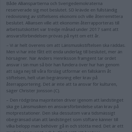
Både Allianspartierna och Sverigedemokraterna
reserverade sig mot beslutet. SD krävde en fullständig
redovisning av stiftelsens ekonomi och ville återremittera
beslutet. Alliansen ville att ekonomin återrapporteras till
arbetsutskottet var tredje månad under 2017 samt att
ansvarsförbindelsen prövas på nytt om ett år.
– Vi är helt överens om att Länsmusikstiftelsen ska räddas.
Men vi har inte fått ett enda underlag till beslutet, mer än
hörsägner. När Anders Henriksson framgent tar ordet
ansvar i sin mun så bör han fundera över hur han genom
att säga nej till våra förslag utformar en fallskärm åt
stiftelsen, helt utan begränsning eller krav på
återrapportering. Det är inte att ta ansvar för kulturen,
säger Christer Jonsson (C).
– Den rödgröna majoriteten driver igenom att landstinget
ska ge Länsmusiken en ansvarsförbindelse utan krav på
motprestationer. Den ska dessutom vara tidsmässigt
obegränsad utan att landstinget som stiftare känner till
vilka belopp man behöver gå in och stötta med. Det är ett