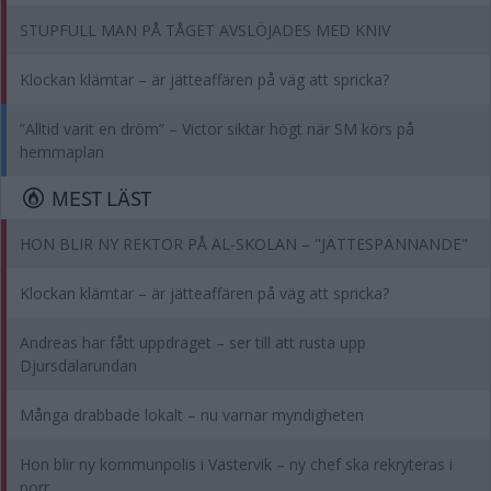
STUPFULL MAN PÅ TÅGET AVSLÖJADES MED KNIV
Klockan klämtar – är jätteaffären på väg att spricka?
”Alltid varit en dröm” – Victor siktar högt när SM körs på
hemmaplan
MEST LÄST
HON BLIR NY REKTOR PÅ AL-SKOLAN – "JÄTTESPÄNNANDE"
Klockan klämtar – är jätteaffären på väg att spricka?
Andreas har fått uppdraget – ser till att rusta upp
Djursdalarundan
Många drabbade lokalt – nu varnar myndigheten
Hon blir ny kommunpolis i Västervik – ny chef ska rekryteras i
norr