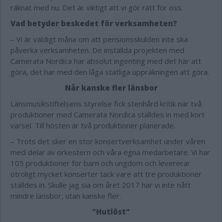
räknat med nu. Det är viktigt att vi gör rätt för oss.
Vad betyder beskedet för verksamheten?
– Vi är väldigt måna om att pensionsskulden inte ska
påverka verksamheten. De inställda projekten med
Camerata Nordica har absolut ingenting med det här att
göra, det har med den låga statliga uppräkningen att göra.
Når kanske fler länsbor
Länsmusikstiftelsens styrelse fick stenhård kritik när två
produktioner med Camerata Nordica ställdes in med kort
varsel. Till hösten är två produktioner planerade.
– Trots det sker en stor konsertverksamhet under våren
med delar av orkestern och våra egna medarbetare. Vi har
105 produktioner för barn och ungdom och levererar
otroligt mycket konserter tack vare att tre produktioner
ställdes in. Skulle jag sia om året 2017 har vi inte nått
mindre länsbor, utan kanske fler.
"Hutlöst"