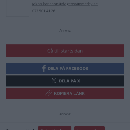
jakob.karlsson@dagensvimmerby.se
073 501 41 26
Annons:
Gå till startsidan
DELA PÅ FACEBOOK
DELA PÅ X
KOPIERA LÄNK
Annons: