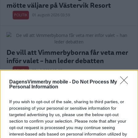
mötte väljare på Västervik Resort
POLITIK
01 augusti 2026 03.59
De vill att Vimmerbyborna får veta mer
inför valet – han leder debatten
POLITIK
28 juli 2026 15.00
DagensVimmerby mobile -
Do Not Process My
Personal Information
Annons:
If you wish to opt-out of the sale, sharing to third parties, or
processing of your personal or sensitive information for
targeted advertising by us, please use the below opt-out
section to confirm your selection. Please note that after your
Hilda Helmersson (C) om våld i ungas
opt-out request is processed you may continue seeing
nära relationer: "Mörkertalet är stort”
interest-based ads based on personal information utilized by