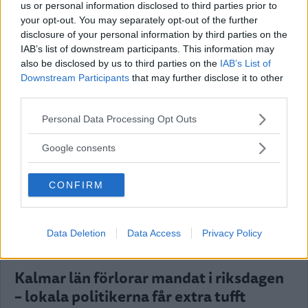
us or personal information disclosed to third parties prior to
POLITIK
22 juli 2026 18.00
your opt-out. You may separately opt-out of the further
disclosure of your personal information by third parties on the
IAB’s list of downstream participants. This information may
also be disclosed by us to third parties on the
IAB’s List of
Downstream Participants
that may further disclose it to other
Var tredje kvinna utsatt för våld –
third parties.
toppolitiker vill se ökat stöd
Please note that this website/app uses one or more Google
Personal Data Processing Opt Outs
services and may gather and store information including but
POLITIK
21 juli 2026 04.00
not limited to your visit or usage behaviour. You may click to
Google consents
grant or deny consent to Google and its third-party tags to
use your data for below specified purposes in below Google
Annons:
CONFIRM
consent section.
Data Deletion
Data Access
Privacy Policy
Kalmar län förlorar mandat i riksdagen
– lokala politikerna får extra tufft