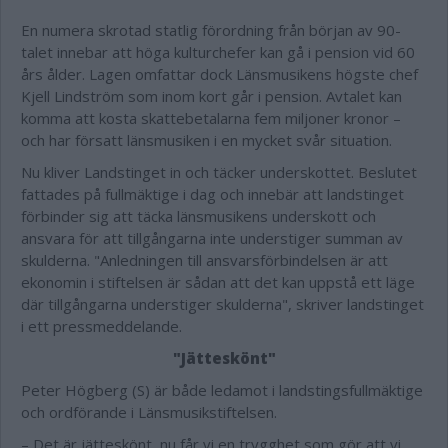
En numera skrotad statlig förordning från början av 90-
talet innebar att höga kulturchefer kan gå i pension vid 60
års ålder. Lagen omfattar dock Länsmusikens högste chef
Kjell Lindström som inom kort går i pension. Avtalet kan
komma att kosta skattebetalarna fem miljoner kronor –
och har försatt länsmusiken i en mycket svår situation.
Nu kliver Landstinget in och täcker underskottet. Beslutet
fattades på fullmäktige i dag och innebär att landstinget
förbinder sig att täcka länsmusikens underskott och
ansvara för att tillgångarna inte understiger summan av
skulderna. "Anledningen till ansvarsförbindelsen är att
ekonomin i stiftelsen är sådan att det kan uppstå ett läge
där tillgångarna understiger skulderna", skriver landstinget
i ett pressmeddelande.
"Jätteskönt"
Peter Högberg (S) är både ledamot i landstingsfullmäktige
och ordförande i Länsmusikstiftelsen.
– Det är jätteskönt, nu får vi en trygghet som gör att vi