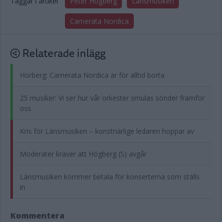
Taggar i artikel
Peter Högberg
Länsmusiken
Camerata Nordica
Relaterade inlägg
Hörberg: Camerata Nordica är för alltid borta
25 musiker: Vi ser hur vår orkester smulas sönder framför
oss
Kris för Länsmusiken – konstnärlige ledaren hoppar av
Moderater kräver att Högberg (S) avgår
Länsmusiken kommer betala för konserterna som ställs
in
Kommentera