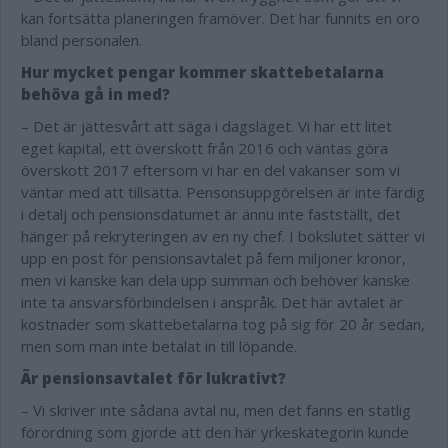
kan fortsätta planeringen framöver. Det har funnits en oro
bland personalen.
Hur mycket pengar kommer skattebetalarna
behöva gå in med?
– Det är jättesvårt att säga i dagsläget. Vi har ett litet
eget kapital, ett överskott från 2016 och väntas göra
överskott 2017 eftersom vi har en del vakanser som vi
väntar med att tillsätta. Pensonsuppgörelsen är inte färdig
i detalj och pensionsdatumet är ännu inte fastställt, det
hänger på rekryteringen av en ny chef. I bokslutet sätter vi
upp en post för pensionsavtalet på fem miljoner kronor,
men vi kanske kan dela upp summan och behöver kanske
inte ta ansvarsförbindelsen i anspråk. Det här avtalet är
kostnader som skattebetalarna tog på sig för 20 år sedan,
men som man inte betalat in till löpande.
Är pensionsavtalet för lukrativt?
– Vi skriver inte sådana avtal nu, men det fanns en statlig
förordning som gjorde att den här yrkeskategorin kunde