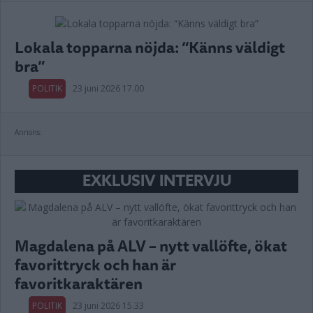
Lokala topparna nöjda: “Känns väldigt
bra”
POLITIK
23 juni 2026 17.00
Annons:
EXKLUSIV INTERVJU
Magdalena på ALV – nytt vallöfte, ökat
favorittryck och han är
favoritkaraktären
POLITIK
23 juni 2026 15.33