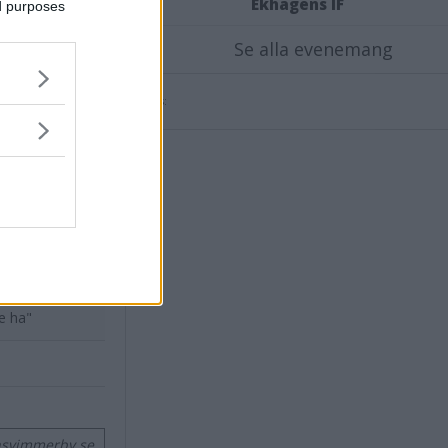
Ekhagens IF
ed purposes
Se alla evenemang
X
Annons:
de ha"
nsvimmerby.se.