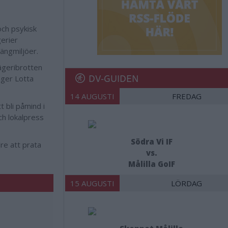
och psykisk
gerier
gängmiljöer.
ägeribrotten
DV-GUIDEN
äger Lotta
14 AUGUSTI
FREDAG
 bli påmind i
h lokalpress
Södra Vi IF
dre att prata
vs.
Målilla GoIF
15 AUGUSTI
LÖRDAG