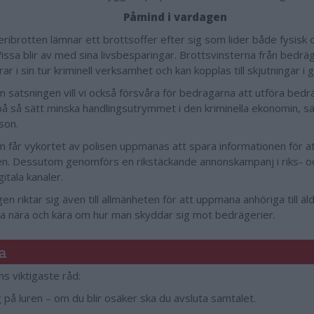
Påmind i vardagen
ribrotten lämnar ett brottsoffer efter sig som lider både fysisk 
Vissa blir av med sina livsbesparingar. Brottsvinsterna från bedrä
rar i sin tur kriminell verksamhet och kan kopplas till skjutningar i 
 satsningen vill vi också försvåra för bedragarna att utföra bedr
 på så sätt minska handlingsutrymmet i den kriminella ekonomin, s
son.
 får vykortet av polisen uppmanas att spara informationen för att
n. Dessutom genomförs en rikstäckande annonskampanj i riks- oc
itala kanaler.
en riktar sig även till allmänheten för att uppmana anhöriga till äl
a nära och kära om hur man skyddar sig mot bedrägerier.
a
ns viktigaste råd:
 på luren – om du blir osäker ska du avsluta samtalet.