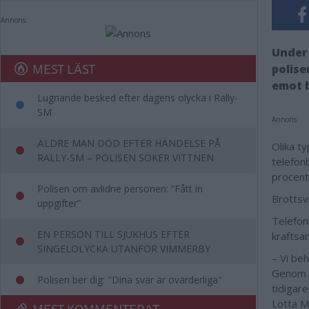
Annons:
Under 
MEST LÄST
polise
emot 
Lugnande besked efter dagens olycka i Rally-
SM
Annons:
ÄLDRE MAN DÖD EFTER HÄNDELSE PÅ
Olika t
RALLY-SM – POLISEN SÖKER VITTNEN
telefon
procent
Polisen om avlidne personen: ”Fått in
Brottsv
uppgifter”
Telefon
EN PERSON TILL SJUKHUS EFTER
kraftsa
SINGELOLYCKA UTANFÖR VIMMERBY
– Vi be
Genom vy
Polisen ber dig: "Dina svar är ovärderliga"
tidigare
Lotta M
MEST KOMMENTERAT