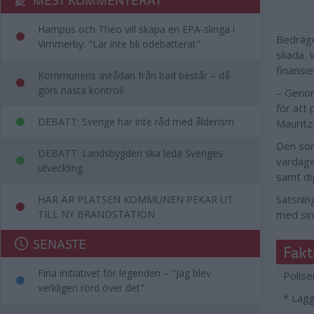
Hampus och Theo vill skapa en EPA-slinga i
Bedräge
Vimmerby: "Lär inte bli odebatterat"
skada. 
finansie
Kommunens avrådan från bad består – då
görs nästa kontroll
– Genom
för att
DEBATT: Sverige har inte råd med ålderism
Mauritz
Den som
DEBATT: Landsbygden ska leda Sveriges
vardage
utveckling
samt dig
Satsning
HÄR ÄR PLATSEN KOMMUNEN PEKAR UT
TILL NY BRANDSTATION
med sin
SENASTE
Fakt
Fina initiativet för legenden – "Jag blev
Polise
verkligen rörd över det"
* Lägg