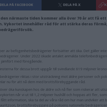
DELA PÅ FACEBOOK
DELA PÅ X
K
den närmaste tiden kommer alla över 70 år att få ett
n. Vykortet innehåller råd för att stärka deras förmå
bedrägeriförsök.
yper av befogenhetsbedrägerier fortsätter att öka. Det gäller inte
bedrägerier. Under 2022 ökade antalet anmälda telefonbedräger
 jämfört med föregående.
insterna för dessa brott uppgår till svindlande 619 miljoner krono
bedrägerier riktas i stor utsträckning mot äldre personer och pol
mlar nu för att nå dem med brottsförebyggande råd.
höver öka kunskapen hos de äldre och nå fler som riskerar att utsä
korten når vi ut till 1,2 miljoner hushåll och hoppas att fler, som
 fått information, ska ta del av våra råd om hur man undviker att b
auritzson, brottsförebyggare på polisens nationella bedrägerice