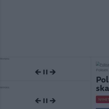
Annons:
Polisen 
Pol
ska
Annons:
NYHE