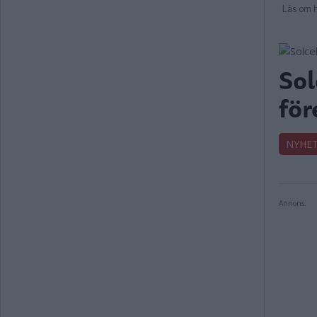
Sol
för
NYHE
Annons: