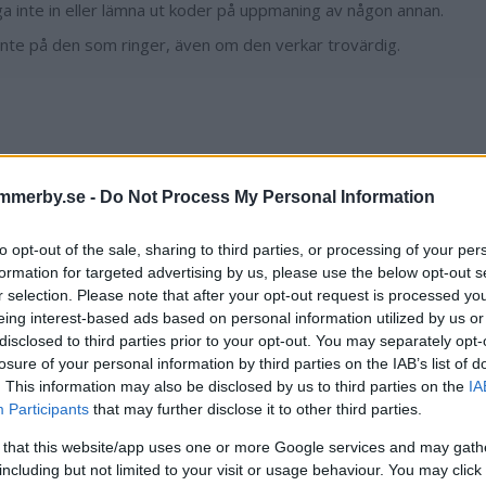
a inte in eller lämna ut koder på uppmaning av någon annan.
 inte på den som ringer, även om den verkar trovärdig.
Simon Henriksson
mmerby.se -
Do Not Process My Personal Information
simon.henriksson@dag
076 815 45 71
to opt-out of the sale, sharing to third parties, or processing of your per
formation for targeted advertising by us, please use the below opt-out s
r selection. Please note that after your opt-out request is processed y
eing interest-based ads based on personal information utilized by us or
disclosed to third parties prior to your opt-out. You may separately opt-
artikel
Bedrägeriförsök
Bedrägeribrott
losure of your personal information by third parties on the IAB’s list of
. This information may also be disclosed by us to third parties on the
IA
Participants
that may further disclose it to other third parties.
 that this website/app uses one or more Google services and may gath
including but not limited to your visit or usage behaviour. You may click 