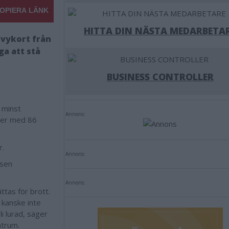
OPIERA LÄNK
HITTA DIN NÄSTA MEDARBETA
 vykort från
ga att stå
BUSINESS CONTROLLER
 minst
Annons:
ier med 86
r.
Annons:
isen
Annons:
ttas för brott.
 kanske inte
li lurad, säger
ntrum.