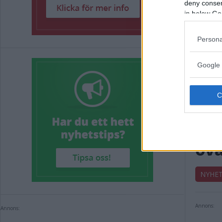
deny consent
in below Go
Persona
Google 
Pol
ovä
NYHE
Annons:
Annons: