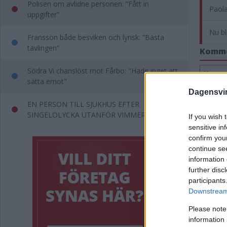
Polisen om avlidne personen: ”Fått in
Paola
uppgifter”
Nu bl
Fransson både besviken och lyrisk: ”Bästa
tävlingen”
Komm
Södra Vi chanslöst mot Fårbo: "Hade inget att
Kommen
sätta emot"
Dagensvi
EN PERSON TILL SJUKHUS EFTER
SINGELOLYCKA UTANFÖR VIMMERBY
If you wish 
sensitive in
confirm you
continue se
information 
further disc
participants
Downstream 
Please note
information 