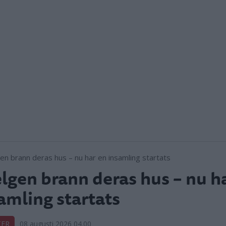
elgen brann deras hus – nu h
amling startats
TER
08 augusti 2026 04.00