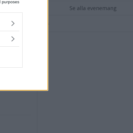
ed purposes
Se alla evenemang
Annons: