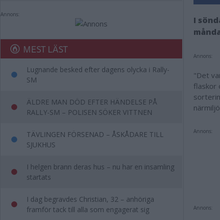
Annons:
I sönd
månda
MEST LÄST
Annons:
Lugnande besked efter dagens olycka i Rally-
"Det var
SM
flaskor
sorterin
ÄLDRE MAN DÖD EFTER HÄNDELSE PÅ
närmilj
RALLY-SM – POLISEN SÖKER VITTNEN
Annons:
TÄVLINGEN FÖRSENAD – ÅSKÅDARE TILL
SJUKHUS
I helgen brann deras hus – nu har en insamling
startats
I dag begravdes Christian, 32 – anhöriga
Annons:
framför tack till alla som engagerat sig