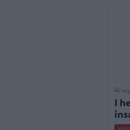
I h
ins
NYHE