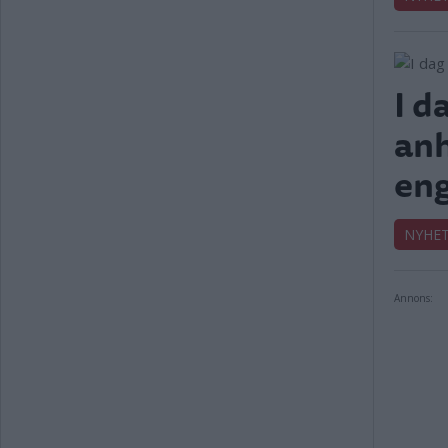
I d
anh
eng
NYHE
Annons: