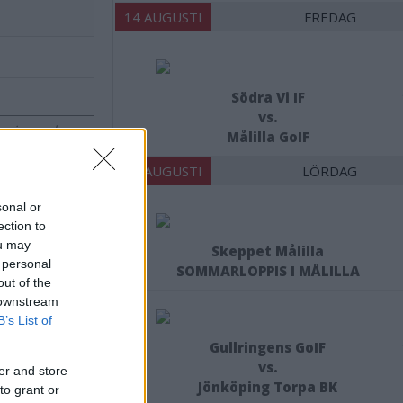
14 AUGUSTI
FREDAG
Södra Vi IF
vs.
nsvimmerby.se.
Målilla GoIF
15 AUGUSTI
LÖRDAG
sonal or
ection to
ou may
Skeppet Målilla
 personal
SOMMARLOPPIS I MÅLILLA
out of the
 downstream
B’s List of
Gullringens GoIF
vs.
er and store
Jönköping Torpa BK
to grant or