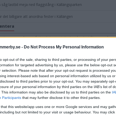
 såg lastbil meja ned flaggstång i Källängsparken
ir det billigare att anordna fester i Källängen
entera
tarerna nedan omfattas inte av utgivningsbeviset för www.dage
mmerby.se -
Do Not Process My Personal Information
to opt-out of the sale, sharing to third parties, or processing of your per
formation for targeted advertising by us, please use the below opt-out s
r selection. Please note that after your opt-out request is processed y
eing interest-based ads based on personal information utilized by us or
disclosed to third parties prior to your opt-out. You may separately opt-
losure of your personal information by third parties on the IAB’s list of
. This information may also be disclosed by us to third parties on the
IA
Participants
that may further disclose it to other third parties.
 that this website/app uses one or more Google services and may gath
including but not limited to your visit or usage behaviour. You may click 