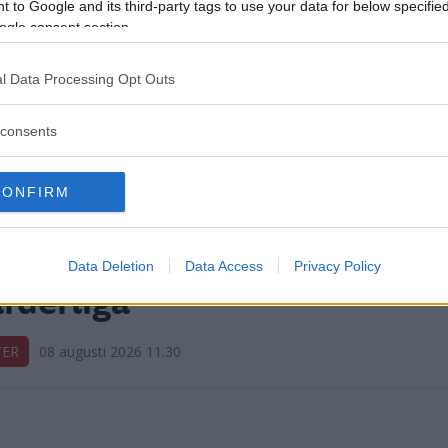
 to Google and its third-party tags to use your data for below specifi
ogle consent section.
l Data Processing Opt Outs
consents
CONFIRM
isen ber dig: "Dina svar är
Data Deletion
Data Access
Privacy Policy
rderliga"
TER
08 augusti 2026 11.30