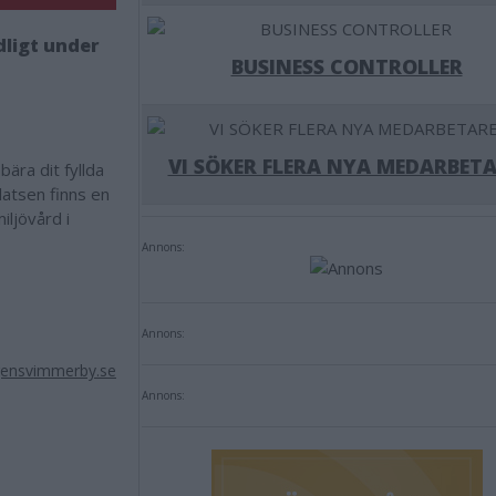
dligt under
BUSINESS CONTROLLER
VI SÖKER FLERA NYA MEDARBETA
bära dit fyllda
latsen finns en
iljövård i
Annons:
Annons:
gensvimmerby.se
Annons: