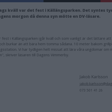
ags kväll var det fest i Källängsparken. Det syntes ty
gens morgon då denna syn mötte en DV-läsare.
 fest i Källängsparken igår kväll och som vanligt är det lättare att 
 och burkar än att bära hem tomma sådana. 10 meter bakom grillp
gsstation. Vi har tydligen helt missat att lära våra ungdomar om m
ön", skriver läsaren till Dagens Vimmerby.
Jakob Karlsson
jakob.karlsson@da
073 501 41 26