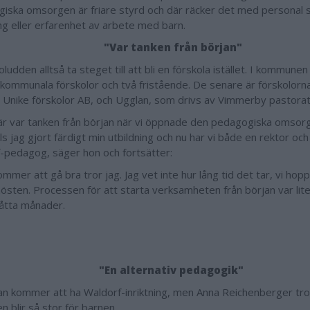
iska omsorgen är friare styrd och där räcker det med personal 
ing eller erfarenhet av arbete med barn.
"Var tanken från början"
Soludden alltså ta steget till att bli en förskola istället. I kommunen
 kommunala förskolor och två fristående. De senare är förskolorn
v Unike förskolor AB, och Ugglan, som drivs av Vimmerby pastorat
är var tanken från början när vi öppnade den pedagogiska omsor
lls jag gjort färdigt min utbildning och nu har vi både en rektor och
-pedagog, säger hon och fortsätter:
mmer att gå bra tror jag. Jag vet inte hur lång tid det tar, vi hoppa
 hösten. Processen för att starta verksamheten från början var lit
-åtta månader.
"En alternativ pedagogik"
an kommer att ha Waldorf-inriktning, men Anna Reichenberger tror
en blir så stor för barnen.