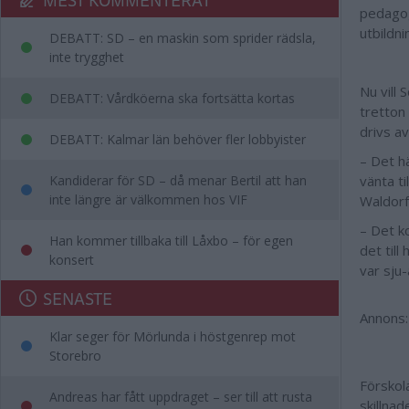
pedagog
utbildn
DEBATT: SD – en maskin som sprider rädsla,
inte trygghet
Nu vill 
DEBATT: Vårdköerna ska fortsätta kortas
tretton
drivs a
DEBATT: Kalmar län behöver fler lobbyister
– Det h
Kandiderar för SD – då menar Bertil att han
vänta ti
inte längre är välkommen hos VIF
Waldorf
– Det ko
Han kommer tillbaka till Låxbo – för egen
det till
konsert
var sju
SENASTE
Annons:
Klar seger för Mörlunda i höstgenrep mot
Storebro
Förskol
Andreas har fått uppdraget – ser till att rusta
skillnad