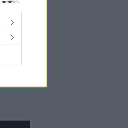
ed purposes
Annons:
vskalad miljö
gensvimmerby.se
X