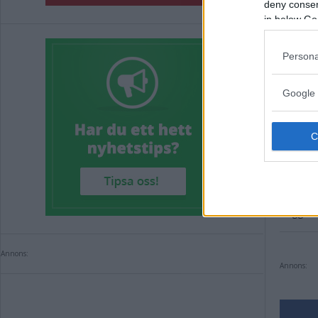
deny consent
en bra f
in below Go
och tryg
Persona
Annons:
Google 
Annons:
Taggar i 
Annons:
Annons: