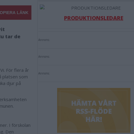
OPIERA LÄNK
PRODUKTIONSLEDARE
it
u tar de
Annons:
Annons:
i. För flera år
Annons:
å platsen som
ika djur på
 verksamheten
mmunen.
ner. I förskolan
ng. Den