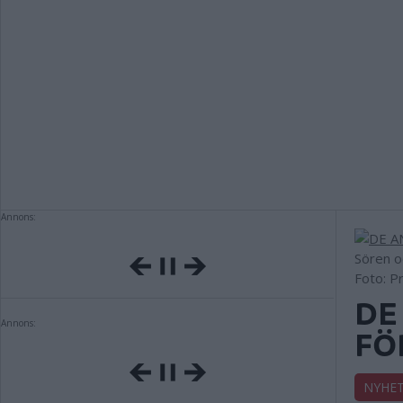
Annons:
Sören o
Foto: P
DE
Annons:
FÖ
NYHE