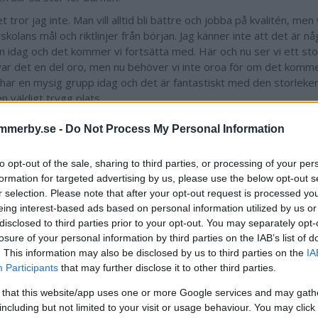
t tror jag inte. Man vill alltid bli bättre och jobba på kvalitén, men
kolans mål och riktlinjer från början. Jag känner inte att det är någ
n idag och det kommer vi fortsätta med. Här och nu ser vi ett stor
var det en del oro, men nu behöver vi inte oroa för om det kom
i har en mysig grupp idag och det är fantastiskt med den storleke
n väldigt trygg plats.
 är en omdiskuterad pedagogisk inriktning som utger sig för att s
mmerby.se -
Do Not Process My Personal Information
an, där man ska sätta en större prägel på känslolivet och barnens
 med traditionell skolgång.
to opt-out of the sale, sharing to third parties, or processing of your per
r en alternativ pedagogik, men läroplanen gäller för oss som för a
formation for targeted advertising by us, please use the below opt-out s
 finns det en kompletterande metod som heter vägen till frihet. De
r selection. Please note that after your opt-out request is processed y
 är synen på människan, man säger att människan inte bara är fysi
eing interest-based ads based on personal information utilized by us or
så måste ta hänsyn till känslor och tanken. Utbildningen behöver t
disclosed to third parties prior to your opt-out. You may separately opt-
iska, känslomässiga och kognitiva delen. I dagens samhälle är det
losure of your personal information by third parties on the IAB’s list of
itiva, i Waldorf är det också jätteviktigt att barnen får känna efte
. This information may also be disclosed by us to third parties on the
IA
Participants
that may further disclose it to other third parties.
som Reichenberger menar skiljer sig är synen på kommunikation 
 that this website/app uses one or more Google services and may gath
 inte lika viktigt att prata med barnen, det viktigaste i Waldorf är
including but not limited to your visit or usage behaviour. You may click 
ebild och utgår från att barnen efterhärmar det de ser. Det viktiga