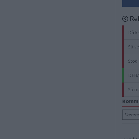
Rel
Då ka
Så se
Stod 
DEBA
Så må
Komm
Kommen