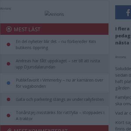
Annons:
MEST LÄST
I fler
pedag
En del nyheter blir det – nu förbereder Kim
nästa 
butikens öppning
Annons:
Andreas har fått uppdraget – ser till att rusta
upp Djursdalarundan
Soludde
sedan ö
Publikfavorit i Vimmerby – nu är karriären över
haft pla
för vagabonden
gården 
Familje
Gata och parkering stängs av under rallyfesten
ska omv
Tonårstjej misstänks för rattfylla – stoppades i
Vad är 
A-traktor
Kort sa
finns d
MEST KOMMENTERAT