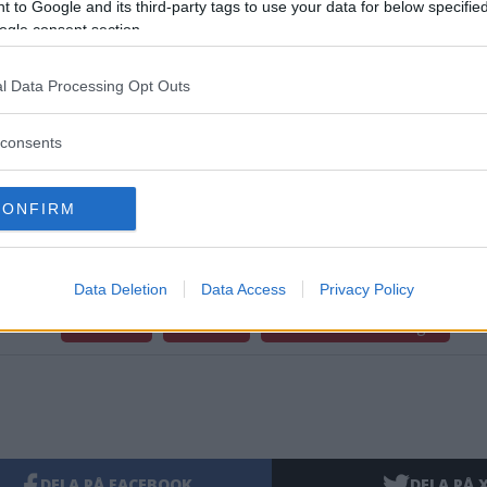
 to Google and its third-party tags to use your data for below specifi
örebild hela dagen och att allt speglas i barnen. Det ska vara en a
ogle consent section.
gt och lugnt.
l Data Processing Opt Outs
Jakob Karlsson
consents
jakob.karlsson@da
073 501 41 26
CONFIRM
Data Deletion
Data Access
Privacy Policy
artikel
Förskolan
Soludden
Makarna Reichenberger
DELA PÅ FACEBOOK
DELA PÅ 