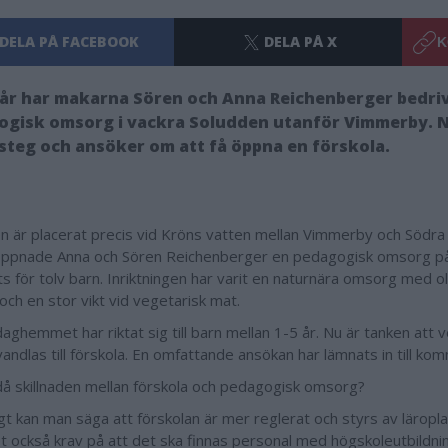
DELA PÅ FACEBOOK
DELA PÅ X
K
a år har makarna Sören och Anna Reichenberger bedriv
ogisk omsorg i vackra Soludden utanför Vimmerby. N
steg och ansöker om att få öppna en förskola.
n är placerat precis vid Kröns vatten mellan Vimmerby och Södra V
ppnade Anna och Sören Reichenberger en pedagogisk omsorg p
ts för tolv barn. Inriktningen har varit en naturnära omsorg med ol
och en stor vikt vid vegetarisk mat.
daghemmet har riktat sig till barn mellan 1-5 år. Nu är tanken att
andlas till förskola. En omfattande ansökan har lämnats in till ko
då skillnaden mellan förskola och pedagogisk omsorg?
gt kan man säga att förskolan är mer reglerat och styrs av läropla
et också krav på att det ska finnas personal med högskoleutbildni