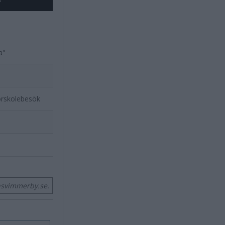
a"
förskolebesök
nsvimmerby.se.