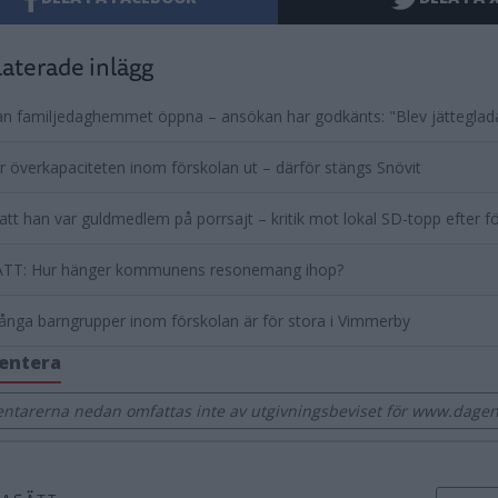
aterade inlägg
n familjedaghemmet öppna – ansökan har godkänts: "Blev jätteglad
r överkapaciteten inom förskolan ut – därför stängs Snövit
att han var guldmedlem på porrsajt – kritik mot lokal SD-topp efter 
TT: Hur hänger kommunens resonemang ihop?
nga barngrupper inom förskolan är för stora i Vimmerby
entera
tarerna nedan omfattas inte av utgivningsbeviset för www.dage