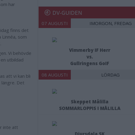
som har
DV-GUIDEN
07 AUGUSTI
IMORGON, FREDAG
 idag finns det
a Linnéa, som
.
Vimmerby IF Herr
gen. Vi behövde
vs.
 en utbildad
Gullringens GoIF
08 AUGUSTI
LÖRDAG
s att vi kan bli
e längre. Det
Skeppet Målilla
SOMMARLOPPIS I MÅLILLA
 inte att
Djursdala SK