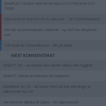
KOMPLETT GUIDE: HÄR ÄR SM-RALLYTS STRÄCKOR OCH
TIDER
HON BLIR NY REKTOR PÅ AL-SKOLAN – "JÄTTESPÄNNANDE"
Hon blir ny kommunpolis i Västervik – ny chef ska rekryteras i
norr
Tuff smäll för Christoffersson – åkt på skada
MEST KOMMENTERAT
DEBATT: SD – en maskin som sprider rädsla, inte trygghet
DEBATT: Kalmar län behöver fler lobbyister
Kandiderar för SD – då menar Bertil att han inte längre är
välkommen hos VIF
Han kommer tillbaka till Låxbo – för egen konsert