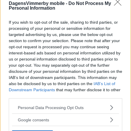
DagensVimmerby mobile -
Do Not Process My
Personal Information
If you wish to opt-out of the sale, sharing to third parties, or
processing of your personal or sensitive information for
targeted advertising by us, please use the below opt-out
section to confirm your selection. Please note that after your
opt-out request is processed you may continue seeing
interest-based ads based on personal information utilized by
Simona Mohamsson tog en rundtur och
us or personal information disclosed to third parties prior to
mötte väljare på Västervik Resort
your opt-out. You may separately opt-out of the further
disclosure of your personal information by third parties on the
POLITIK
01 augusti 2026 03.59
IAB’s list of downstream participants. This information may
also be disclosed by us to third parties on the
IAB’s List of
Downstream Participants
that may further disclose it to other
third parties.
Please note that this website/app uses one or more Google
Personal Data Processing Opt Outs
De vill att Vimmerbyborna får veta mer
services and may gather and store information including but
inför valet – han leder debatten
not limited to your visit or usage behaviour. You may click to
Google consents
grant or deny consent to Google and its third-party tags to
POLITIK
28 juli 2026 15.00
use your data for below specified purposes in below Google