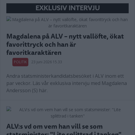
EXKLUSIV INTERVJU
Magdalena på ALV – nytt vallöfte, ökat
favorittryck och han är
favoritkaraktären
POLITIK
23 juni 2026 15.33
Andra statsministerkandidatsbesöket i ALV inom ett
par veckor. Läs vår exklusiva intervju med Magdalena
Andersson (S) här.
ALV:s vd om vem han vill se som
statsminister: "Lite splittrad i tanken"