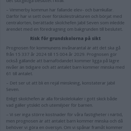
det slutgiltiga beslutet i kväll.
– Vimmerby kommun har fallande elev- och barnkullar.
Därför har vi sett över förskolestrukturen och börjat med
centralorten, berättade skolchefen Jabil Seven som inledde
ärendet med en föredragning om bakgrunden till beslutet.
Risk för grundskolorna på sikt
Prognosen för kommunens invånarantal är att det ska gå
från 15 337 år 2024 till 15 004 år 2029. Prognosen gör
också gällande att barnafödandet kommer ligga på lägre
nivåer än tidigare och att antalet barn kommer minska med
61 till antalet.
– Det ser ut att bli en rejäl minskning, konstaterar Jabil
Seven.
Enligt skolchefen är alla förskolelokaler i gott skick både
vad gäller ytskikt och utemiljöer för barnen.
– Vi ser inga större kostnader för våra fastigheter i närtid,
men prognosen är att antalet barn kommer minska och då
behöver vi göra en översyn. Om vi spånar framåt kommer