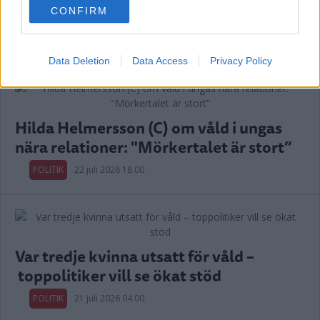
CONFIRM
consent section.
Annons:
Data Deletion
Data Access
Privacy Policy
Hilda Helmersson (C) om våld i ungas
nära relationer: "Mörkertalet är stort”
POLITIK
22 juli 2026 18.00
Var tredje kvinna utsatt för våld –
toppolitiker vill se ökat stöd
POLITIK
21 juli 2026 04.00