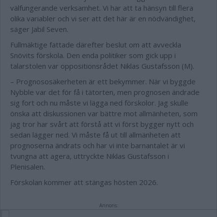
välfungerande verksamhet. Vi har att ta hänsyn till flera
olika variabler och vi ser att det här är en nödvändighet,
säger Jabil Seven.
Fullmäktige fattade därefter beslut om att avveckla
Snövits förskola. Den enda politiker som gick upp i
talarstolen var oppositionsrådet Niklas Gustafsson (M).
– Prognososäkerheten är ett bekymmer. När vi byggde
Nybble var det för få i tätorten, men prognosen ändrade
sig fort och nu måste vi lägga ned förskolor. Jag skulle
önska att diskussionen var bättre mot allmänheten, som
jag tror har svårt att förstå att vi först bygger nytt och
sedan lägger ned. Vi måste få ut till allmänheten att
prognoserna ändrats och har vi inte barnantalet är vi
tvungna att agera, uttryckte Niklas Gustafsson i
Plenisalen.
Förskolan kommer att stängas hösten 2026.
Annons: