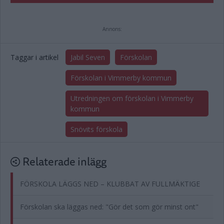
Annons:
Taggar i artikel
Jabil Seven
Förskolan
Förskolan i Vimmerby kommun
Utredningen om förskolan i Vimmerby
kommun
Snövits förskola
Relaterade inlägg
FÖRSKOLA LÄGGS NED – KLUBBAT AV FULLMÄKTIGE
Förskolan ska läggas ned: "Gör det som gör minst ont"