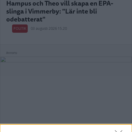
Hampus och Theo vill skapa en EPA-
slinga i Vimmerby: "Lär inte bli
odebatterat"
POLITIK
03 augusti 2026 15.20
Annons: