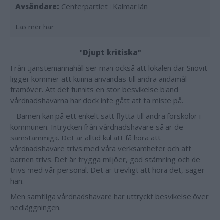
Avsändare:
Centerpartiet i Kalmar län
Läs mer här
"Djupt kritiska"
Från tjänstemannahåll ser man också att lokalen där Snövit
ligger kommer att kunna användas till andra ändamål
framöver. Att det funnits en stor besvikelse bland
vårdnadshavarna har dock inte gått att ta miste på.
– Barnen kan på ett enkelt sätt flytta till andra förskolor i
kommunen. Intrycken från vårdnadshavare så är de
samstämmiga. Det är alltid kul att få höra att
vårdnadshavare trivs med våra verksamheter och att
barnen trivs. Det är trygga miljöer, god stämning och de
trivs med vår personal. Det är trevligt att höra det, säger
han.
Men samtliga vårdnadshavare har uttryckt besvikelse över
nedläggningen.