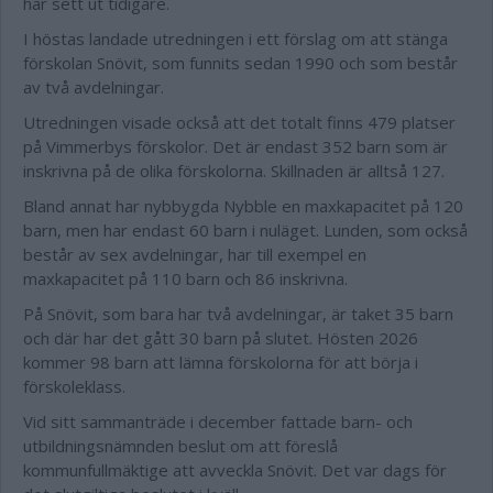
har sett ut tidigare.
I höstas landade utredningen i ett förslag om att stänga
förskolan Snövit, som funnits sedan 1990 och som består
av två avdelningar.
Utredningen visade också att det totalt finns 479 platser
på Vimmerbys förskolor. Det är endast 352 barn som är
inskrivna på de olika förskolorna. Skillnaden är alltså 127.
Bland annat har nybbygda Nybble en maxkapacitet på 120
barn, men har endast 60 barn i nuläget. Lunden, som också
består av sex avdelningar, har till exempel en
maxkapacitet på 110 barn och 86 inskrivna.
På Snövit, som bara har två avdelningar, är taket 35 barn
och där har det gått 30 barn på slutet. Hösten 2026
kommer 98 barn att lämna förskolorna för att börja i
förskoleklass.
Vid sitt sammanträde i december fattade barn- och
utbildningsnämnden beslut om att föreslå
kommunfullmäktige att avveckla Snövit. Det var dags för