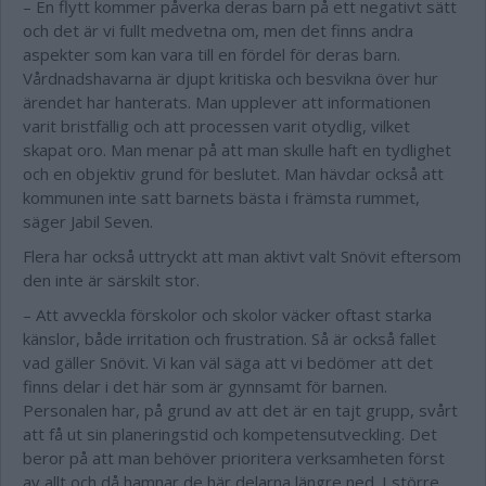
– En flytt kommer påverka deras barn på ett negativt sätt
och det är vi fullt medvetna om, men det finns andra
aspekter som kan vara till en fördel för deras barn.
Vårdnadshavarna är djupt kritiska och besvikna över hur
ärendet har hanterats. Man upplever att informationen
varit bristfällig och att processen varit otydlig, vilket
skapat oro. Man menar på att man skulle haft en tydlighet
och en objektiv grund för beslutet. Man hävdar också att
kommunen inte satt barnets bästa i främsta rummet,
säger Jabil Seven.
Flera har också uttryckt att man aktivt valt Snövit eftersom
den inte är särskilt stor.
– Att avveckla förskolor och skolor väcker oftast starka
känslor, både irritation och frustration. Så är också fallet
vad gäller Snövit. Vi kan väl säga att vi bedömer att det
finns delar i det här som är gynnsamt för barnen.
Personalen har, på grund av att det är en tajt grupp, svårt
att få ut sin planeringstid och kompetensutveckling. Det
beror på att man behöver prioritera verksamheten först
av allt och då hamnar de här delarna längre ned. I större