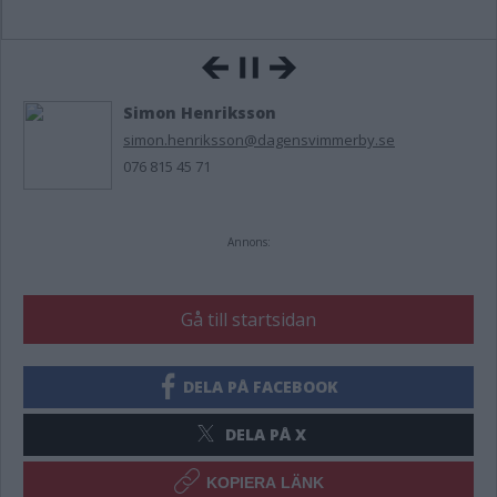
Simon Henriksson
simon.henriksson@dagensvimmerby.se
076 815 45 71
Annons:
Gå till startsidan
DELA PÅ FACEBOOK
DELA PÅ X
KOPIERA LÄNK