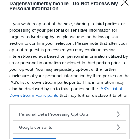
DagensVimmerby mobile -
Do Not Process My
Personal Information
If you wish to opt-out of the sale, sharing to third parties, or
processing of your personal or sensitive information for
targeted advertising by us, please use the below opt-out
section to confirm your selection. Please note that after your
opt-out request is processed you may continue seeing
interest-based ads based on personal information utilized by
us or personal information disclosed to third parties prior to
your opt-out. You may separately opt-out of the further
disclosure of your personal information by third parties on the
IAB’s list of downstream participants. This information may
also be disclosed by us to third parties on the
IAB’s List of
Downstream Participants
that may further disclose it to other
third parties.
Please note that this website/app uses one or more Google
Personal Data Processing Opt Outs
services and may gather and store information including but
not limited to your visit or usage behaviour. You may click to
Google consents
grant or deny consent to Google and its third-party tags to
use your data for below specified purposes in below Google