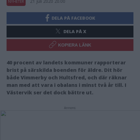
21 juli 2020 20.00
NYHETER
DELA PÅ FACEBOOK
DELA PÅ X
KOPIERA LÄNK
40 procent av landets kommuner rapporterar
brist på särskilda boenden för äldre. Dit hör
både Vimmerby och Hultsfred, och där räknar
man med att vara i obalans i minst två år till. I
Västervik ser det dock bättre ut.
Annons: