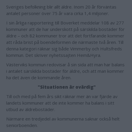
Sveriges befolkning blir allt äldre. Inom 20 år förväntas
antalet personer över 75 år vara cirka 1,4 miljoner.
I sin årliga rapportering till Boverket meddelar 108 av 277
kommuner att de har underskott på särskilda bostäder för
äldre – och 82 kommuner tror att det fortfarande kommer
att råda brist på boendeformen de närmaste två åren. Till
denna kategori räknar sig både Vimmerby och Hultsfreds
kommun. Det skriver nyhetssajten Hem&Hyra.
Västerviks kommun redovisar å sin sida att man har balans
i antalet särskilda bostäder för äldre, och att man kommer
ha det även de kommande åren.
"Situationen är ovärdig"
Till och med på fem års sikt räknar mer än var fjärde av
landets kommuner att de inte kommer ha balans i sitt
utbud av äldrebostäder.
Närmare en tredjedel av kommunerna saknar också helt
seniorboenden.