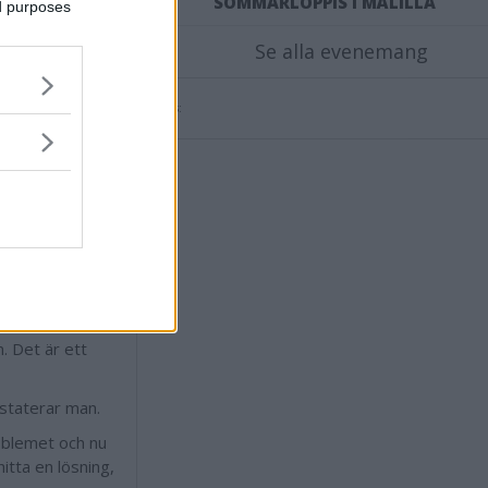
SOMMARLOPPIS I MÅLILLA
ed purposes
Se alla evenemang
tamin. På ett
ler Hultsfred
Annons:
 där vi skriver
tiskt gör. Jag
 framöver.
kommer de kunna
ns mer.
rotten ökar,
. Det är ett
staterar man.
roblemet och nu
itta en lösning,