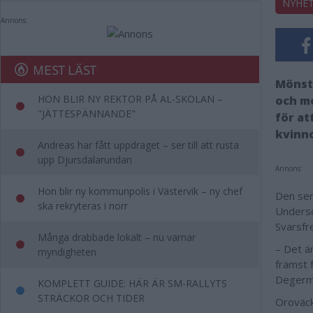
NYHE
Annons:
MEST LÄST
Mönstr
HON BLIR NY REKTOR PÅ AL-SKOLAN –
och mo
"JÄTTESPÄNNANDE"
för at
kvinno
Andreas har fått uppdraget – ser till att rusta
upp Djursdalarundan
Annons:
Hon blir ny kommunpolis i Västervik – ny chef
Den sen
ska rekryteras i norr
Undersö
Svarsfr
Många drabbade lokalt – nu varnar
– Det ä
myndigheten
främst 
Degerm
KOMPLETT GUIDE: HÄR ÄR SM-RALLYTS
STRÄCKOR OCH TIDER
Oroväck