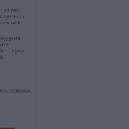
r ett visst
torägare och
återkommande
 tryggaste.
n hög
både Högsby
d.
ensvimmerby.se