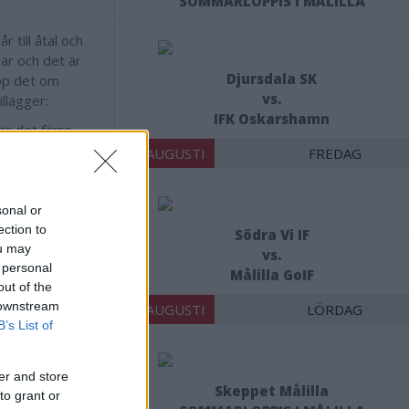
SOMMARLOPPIS I MÅLILLA
 till åtal och
är och det är
Djursdala SK
upp det om
vs.
llägger:
IFK Oskarshamn
är det färre
siffrorna bli
14 AUGUSTI
FREDAG
sonal or
ection to
Södra Vi IF
ou may
vs.
 personal
Målilla GoIF
 låg. Endast
out of the
 har stadigt
 downstream
15 AUGUSTI
LÖRDAG
B’s List of
. Det är den
till polisens
er and store
Skeppet Målilla
to grant or