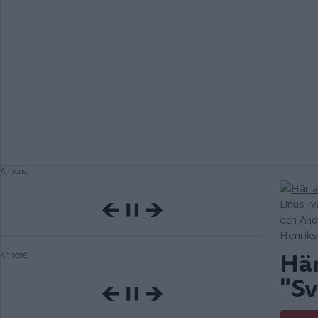
Annons:
Linus I
och And
Henrik
Här
Annons:
"Sv