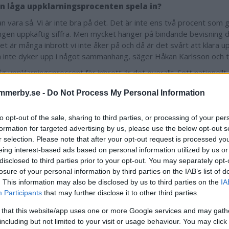
n låga uppklarningsprocenten spela in?
n vara så. Vi är inte bra på det. Det är inte ens två procent som går
ingen uppkäftig siffra. Men mycket hänger på bindande bevisning d
et är många inbrott vi inte åker på och då är det svårt att klara 
a inte dyker upp i något sammanhang, säger Håkan Karlsson och ti
g uppklarningsproccent för inbrott är det överallt. Sett nationellt 
 här. Men vi jobbar mycket med grannsamverkan, så över tid borde 
mmerby.se -
Do Not Process My Personal Information
to opt-out of the sale, sharing to third parties, or processing of your per
formation for targeted advertising by us, please use the below opt-out s
r selection. Please note that after your opt-out request is processed y
"Bättre på att tala om vad vi gör"
eing interest-based ads based on personal information utilized by us or
t har andelen som utsatts för något brott aldrig tidigare varit så
disclosed to third parties prior to your opt-out. You may separately opt-
ocent svarar att de drabbats av något brott det senaste året. Det
losure of your personal information by third parties on the IAB’s list of
d sedan 2005, då motsvarande siffra var hela 17,4 procent.
. This information may also be disclosed by us to third parties on the
IA
Participants
that may further disclose it to other third parties.
y kommuns trygghetsindex ligger på 1,38 på en sexgradig skala
iffran för Vimmerby sedan mätningarna började. De som är kritiska 
 that this website/app uses one or more Google services and may gath
lir också allt färre och allt fler upplever att polisen bryr sig, visar
including but not limited to your visit or usage behaviour. You may click 