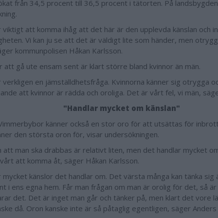
ökat från 34,5 procent till 36,5 procent i tätorten. På landsbygden
kning.
r viktigt att komma ihåg att det här är den upplevda känslan och in
igheten. Vi kan ju se att det är väldigt lite som händer, men otryg
äger kommunpolisen Håkan Karlsson.
r att gå ute ensam sent är klart större bland kvinnor än män.
r verkligen en jämställdhetsfråga. Kvinnorna känner sig otrygga oc
nde att kvinnor är rädda och oroliga. Det är vårt fel, vi män, s
"Handlar mycket om känslan"
immerbybor känner också en stor oro för att utsättas för inbrott
ner den största oron för, visar undersökningen.
n att man ska drabbas är relativt liten, men det handlar mycket o
svårt att komma åt, säger Håkan Karlsson.
r mycket känslor det handlar om. Det värsta många kan tänka sig 
nt i ens egna hem. Får man frågan om man är orolig för det, så är 
rar det. Det är inget man går och tänker på, men klart det vore lä
ske då. Oron kanske inte är så påtaglig egentligen, säger Ander