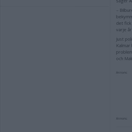
säger 
– Bilbu
bekymme
det fic
varje å
Just po
Kalmar 
problem
och Mal
Annons:
Annons: