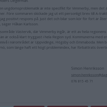
Anders Degerman.
ren ungdomsproblematik är inte specifikt för Vimmerby, men det ä
r. Före sommaren skickade jag ut ett personligt brev till A-trak
k jag positivt respons på. Just det och bilar som kör för fort är 
r, säger Håkan Karlsson.
lisområde Västervik, där Vimmerby ingår, är ett av hela regionens
län är också klart tryggast i hela Region syd. Kommunerna med e
nivå i närområdet är Uppvidinge, Högsby och Emmaboda. Men 
mö, som länge haft ett högt problemindex, har förbättrats överti
Simon Henriksson
simon.henriksson@dag
076 815 45 71