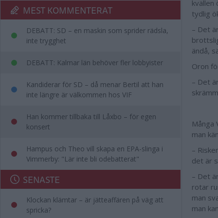
kvällen 
MEST KOMMENTERAT
tydlig ö
– Det ä
DEBATT: SD – en maskin som sprider rädsla,
brottsl
inte trygghet
ändå, s
DEBATT: Kalmar län behöver fler lobbyister
Oron fö
– Det ä
Kandiderar för SD – då menar Bertil att han
skrämma
inte längre är välkommen hos VIF
Han kommer tillbaka till Låxbo – för egen
Många V
konsert
man kän
Hampus och Theo vill skapa en EPA-slinga i
– Riske
Vimmerby: "Lär inte bli odebatterat"
det är 
– Det ä
SENASTE
rotar ru
man sva
Klockan klämtar – är jätteaffären på väg att
man kan
spricka?