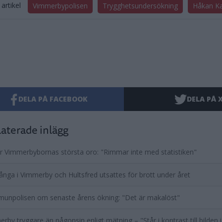
artikel
Vimmerbypolisen
Trygghetsundersökning
Håkan Ka
DELA PÅ FACEBOOK
DELA PÅ 
aterade inlägg
r Vimmerbybornas största oro: "Rimmar inte med statistiken"
nga i Vimmerby och Hultsfred utsattes för brott under året
unpolisen om senaste årens ökning: "Det är makalöst"
rby tryggare än någonsin enligt mätning – "Står i kontrast till bilden 