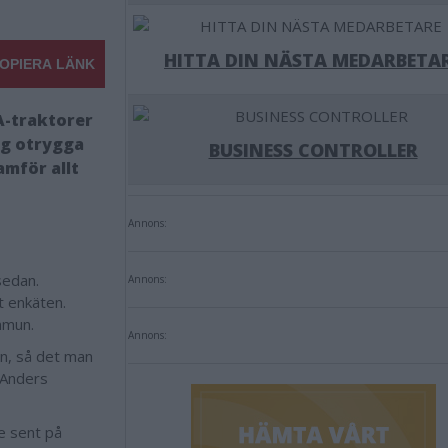
HITTA DIN NÄSTA MEDARBETA
OPIERA LÄNK
A-traktorer
ig otrygga
BUSINESS CONTROLLER
amför allt
Annons:
sedan.
Annons:
t enkäten.
ommun.
Annons:
en, så det man
 Anders
e sent på