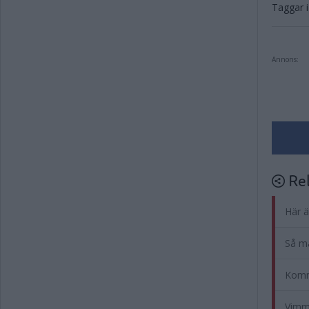
Taggar i 
Annons:
Rel
Här ä
Så må
Komm
Vimme