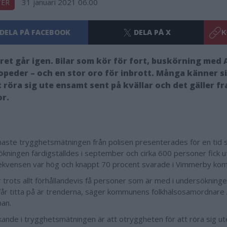
31 januari 2021 06.00
TER
DELA PÅ FACEBOOK
DELA PÅ X
K
et går igen. Bilar som kör för fort, buskörning med 
peder – och en stor oro för inbrott. Många känner s
t röra sig ute ensamt sent på kvällar och det gäller fr
r.
aste trygghetsmätningen från polisen presenterades för en tid 
kningen färdigställdes i september och cirka 600 personer fick u
ekvensen var hög och knappt 70 procent svarade i Vimmerby k
r trots allt förhållandevis få personer som är med i undersökning
får titta på är trenderna, säger kommunens folkhälsosamordnare
an.
ande i trygghetsmätningen är att otryggheten för att röra sig ut